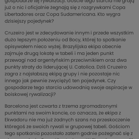
gospodarze tej rywalizacji. Goście tego starcia nie grają
już o nic i oficjalnie żegnają się z rozgrywkami Copa
Libertadores oraz Copa Sudamericana. Kto wygra
dzisiejszy pojedynek?
Cruzeiro jest w zdecydowanie innym i przede wszystkim
dużo lepszym położeniu od Bocy, której to spotkanie
opisywałem nieco wyżej. Brazylijska ekipa obecnie
zajmuje drugą lokatę w tabeli i ma jeden punkt
przewagi nad argentyńskim przeciwnikiem oraz dwa
punkty straty do liderującej U. Catolica. Dziś Cruzeiro
zagra z najsłabszą ekipą grupy i nie pozostaje nic
innego jak pewnie zwyciężyć ten pojedynek. Czy
gospodarze tego starcia udowodnią swoje aspiracje w
boiskowej rywalizacji?
Barcelona jest czwarta z trzema zgromadzonymi
punktami na swoim koncie, co oznacza, że ekipa z
Ekwadoru nie ma już żadnych szans na przeskoczenie
któregoś ze swoich rywali w grupowej tabeli. Gościom
tego spotkania pozostało zatem godnie pożegnać się z