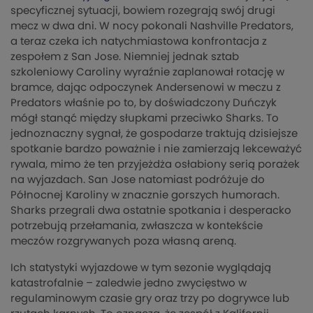
specyficznej sytuacji, bowiem rozegrają swój drugi
mecz w dwa dni. W nocy pokonali Nashville Predators,
a teraz czeka ich natychmiastowa konfrontacja z
zespołem z San Jose. Niemniej jednak sztab
szkoleniowy Caroliny wyraźnie zaplanował rotację w
bramce, dając odpoczynek Andersenowi w meczu z
Predators właśnie po to, by doświadczony Duńczyk
mógł stanąć między słupkami przeciwko Sharks. To
jednoznaczny sygnał, że gospodarze traktują dzisiejsze
spotkanie bardzo poważnie i nie zamierzają lekceważyć
rywala, mimo że ten przyjeżdża osłabiony serią porażek
na wyjazdach. San Jose natomiast podróżuje do
Północnej Karoliny w znacznie gorszych humorach.
Sharks przegrali dwa ostatnie spotkania i desperacko
potrzebują przełamania, zwłaszcza w kontekście
meczów rozgrywanych poza własną areną.
Ich statystyki wyjazdowe w tym sezonie wyglądają
katastrofalnie – zaledwie jedno zwycięstwo w
regulaminowym czasie gry oraz trzy po dogrywce lub