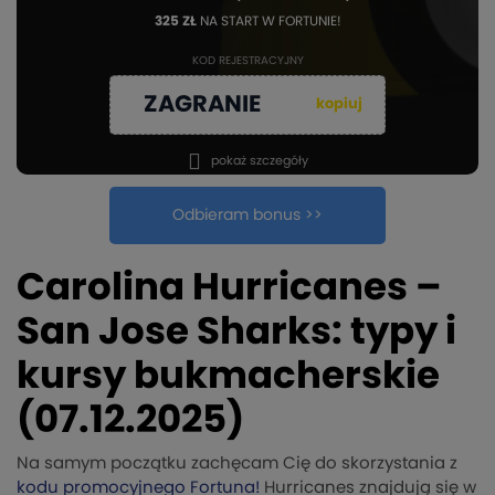
325 ZŁ
NA START W FORTUNIE!
KOD REJESTRACYJNY
ZAGRANIE
kopiuj
pokaż szczegóły
Odbieram bonus >>
Carolina Hurricanes –
San Jose Sharks: typy i
kursy bukmacherskie
(07.12.2025)
Na samym początku zachęcam Cię do skorzystania z
kodu promocyjnego Fortuna!
Hurricanes znajdują się w