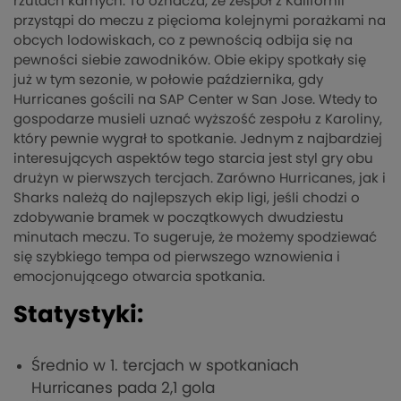
rzutach karnych. To oznacza, że zespół z Kalifornii
przystąpi do meczu z pięcioma kolejnymi porażkami na
obcych lodowiskach, co z pewnością odbija się na
pewności siebie zawodników. Obie ekipy spotkały się
już w tym sezonie, w połowie października, gdy
Hurricanes gościli na SAP Center w San Jose. Wtedy to
gospodarze musieli uznać wyższość zespołu z Karoliny,
który pewnie wygrał to spotkanie. Jednym z najbardziej
interesujących aspektów tego starcia jest styl gry obu
drużyn w pierwszych tercjach. Zarówno Hurricanes, jak i
Sharks należą do najlepszych ekip ligi, jeśli chodzi o
zdobywanie bramek w początkowych dwudziestu
minutach meczu. To sugeruje, że możemy spodziewać
się szybkiego tempa od pierwszego wznowienia i
emocjonującego otwarcia spotkania.
Statystyki:
Średnio w 1. tercjach w spotkaniach
Hurricanes pada 2,1 gola