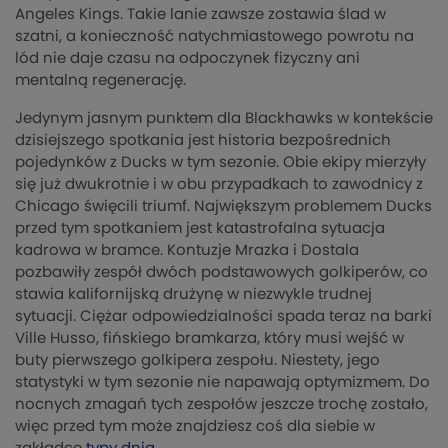
Angeles Kings. Takie lanie zawsze zostawia ślad w
szatni, a konieczność natychmiastowego powrotu na
lód nie daje czasu na odpoczynek fizyczny ani
mentalną regenerację.
Jedynym jasnym punktem dla Blackhawks w kontekście
dzisiejszego spotkania jest historia bezpośrednich
pojedynków z Ducks w tym sezonie. Obie ekipy mierzyły
się już dwukrotnie i w obu przypadkach to zawodnicy z
Chicago święcili triumf. Największym problemem Ducks
przed tym spotkaniem jest katastrofalna sytuacja
kadrowa w bramce. Kontuzje Mrazka i Dostala
pozbawiły zespół dwóch podstawowych golkiperów, co
stawia kalifornijską drużynę w niezwykle trudnej
sytuacji. Ciężar odpowiedzialności spada teraz na barki
Ville Husso, fińskiego bramkarza, który musi wejść w
buty pierwszego golkipera zespołu. Niestety, jego
statystyki w tym sezonie nie napawają optymizmem. Do
nocnych zmagań tych zespołów jeszcze trochę zostało,
więc przed tym może znajdziesz coś dla siebie w