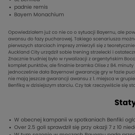
padnie remis
Bayern Monachium
Opowiedziałem już co nie co o sytuacji Bayernu, ale p
awansu do fazy pucharowej. Takiego scenariusza można 
pierwszych starciach imprezy zmierzyli się z teoretyczn
Auckland City urządził sobie trening strzelecki i ostat
Znacznie trudniej było w rywalizacji z argentyńskim Bo
komplet punktów, ale finalnie bramka Olise z 84. minuty
jednocześnie dała Bayernowi gwarancję gry w fazie puc
nie mają jeszcze gwarancji awansu z 1. miejsca w grupie
Benfiką w dzisiejszym starciu. Czy tak rzeczywiście się st
Staty
W obecnej kampanii w spotkaniach Benfiki ogl
Over 2.5 goli sprawdził się przy okazji 7 z 10 n
W tym sezonie w meczach Bayernu pada przecię