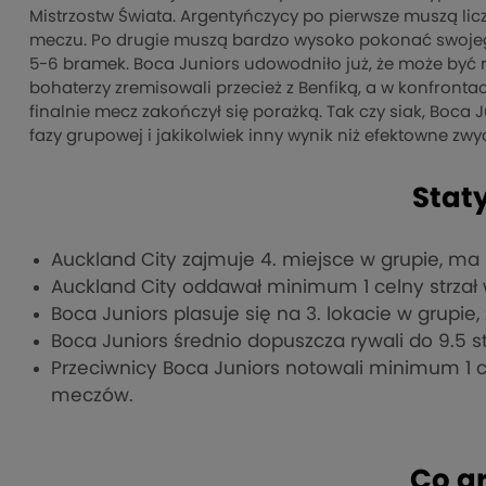
Mistrzostw Świata. Argentyńczycy po pierwsze muszą l
meczu. Po drugie muszą bardzo wysoko pokonać swojego
5-6 bramek. Boca Juniors udowodniło już, że może być
bohaterzy zremisowali przecież z Benfiką, a w konfrontac
finalnie mecz zakończył się porażką. Tak czy siak, Boc
fazy grupowej i jakikolwiek inny wynik niż efektowne zw
Staty
Auckland City zajmuje 4. miejsce w grupie, ma
Auckland City oddawał minimum 1 celny strzał 
Boca Juniors plasuje się na 3. lokacie w grupie
Boca Juniors średnio dopuszcza rywali do 9.5 
Przeciwnicy Boca Juniors notowali minimum 1
meczów.
Co g