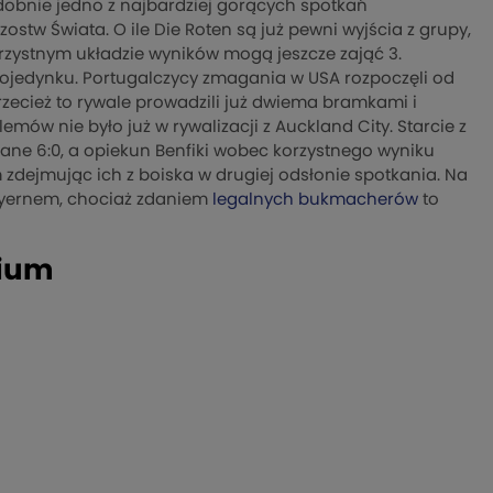
obnie jedno z najbardziej gorących spotkań
tw Świata. O ile Die Roten są już pewni wyjścia z grupy,
orzystnym układzie wyników mogą jeszcze zająć 3.
pojedynku. Portugalczycy zmagania w USA rozpoczęli od
zecież to rywale prowadzili już dwiema bramkami i
mów nie było już w rywalizacji z Auckland City. Starcie z
ne 6:0, a opiekun Benfiki wobec korzystnego wyniku
dejmując ich z boiska w drugiej odsłonie spotkania. Na
Bayernem, chociaż zdaniem
legalnych bukmacherów
to
hium