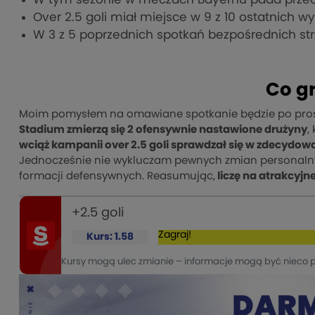
Over 2.5 goli miał miejsce w 9 z 10 ostatnich 
W 3 z 5 poprzednich spotkań bezpośrednich st
Co g
Moim pomysłem na omawiane spotkanie będzie po pro
Stadium zmierzą się 2 ofensywnie nastawione drużyny
,
wciąż kampanii over 2.5 goli sprawdzał się w zdecydo
Jednocześnie nie wykluczam pewnych zmian personalny
formacji defensywnych. Reasumując,
liczę na atrakcyjn
+2.5 goli
Zagraj!
Kurs: 1.58
Kursy mogą ulec zmianie – informacje mogą być nieco 