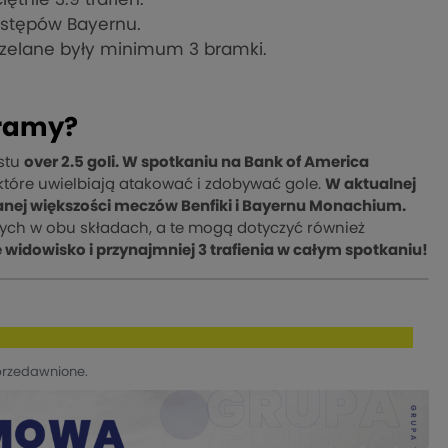
występów Bayernu.
rzelane były minimum 3 bramki.
ramy?
stu
over 2.5 goli. W spotkaniu na Bank of America
 które uwielbiają atakować i zdobywać gole.
W aktualnej
wanej większości meczów Benfiki i Bayernu Monachium.
ch w obu składach, a te mogą dotyczyć również
e widowisko i przynajmniej 3 trafienia w całym spotkaniu!
przedawnione.