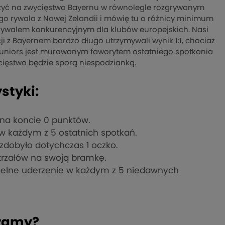
iczyć na zwycięstwo Bayernu w równolegle rozgrywanym
 rywala z Nowej Zelandii i mówię tu o różnicy minimum
 rywalem konkurencyjnym dla klubów europejskich. Nasi
ji z Bayernem bardzo długo utrzymywali wynik 1:1, chociaż
a Juniors jest murowanym faworytem ostatniego spotkania
ycięstwo będzie sporą niespodzianką.
styki:
 na koncie 0 punktów.
w każdym z 5 ostatnich spotkań.
, zdobyło dotychczas 1 oczko.
strzałów na swoją bramkę.
 celne uderzenie w każdym z 5 niedawnych
ramy?