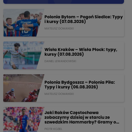
Polonia Bytom – Pogoń Siedlce: Typy
i kursy (07.08.2026)
MATEUSZ DOMANSKI
Wisła Kraków – Wisła Płock: typy,
kursy (07.08.2026)
DANIEL LEWANDOWSKI
Polonia Bydgoszcz – Polonia Piła:
Typy i kursy (06.08.2026)
MATEUSZ DOMANSKI
Jaki Raków Częstochowa
zobaczymy dzisiaj w starciu ze
szwedzkim Hammarby? Gramy o
205 PLN!
PIOTR KOZIEL