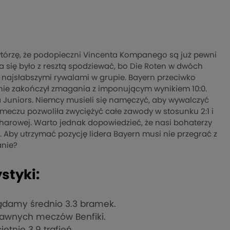
owtórzę, że podopieczni Vincenta Kompanego są już pewni
się było z resztą spodziewać, bo Die Roten w dwóch
ie najsłabszymi rywalami w grupie. Bayern przeciwko
ecznie zakończył zmagania z imponującym wynikiem 10:0.
ca Juniors. Niemcy musieli się namęczyć, aby wywalczyć
 meczu pozwoliła zwyciężyć całe zawody w stosunku 2:1 i
harowej. Warto jednak dopowiedzieć, że nasi bohaterzy
. Aby utrzymać pozycję lidera Bayern musi nie przegrać z
anie?
styki:
ądamy średnio 3.3 bramek.
iedawnych meczów Benfiki.
tnie 3.9 trafień.