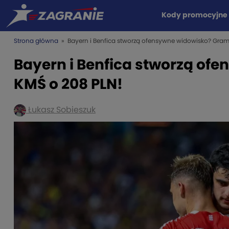
Kody promocyjne
Strona główna
» Bayern i Benfica stworzą ofensywne widowisko? Gram
Bayern i Benfica stworzą of
KMŚ o 208 PLN!
Łukasz Sobieszuk