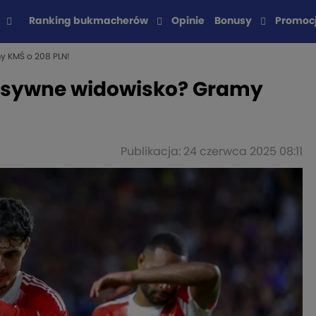
Ranking bukmacherów
Opinie
Bonusy
Promoc
y KMŚ o 208 PLN!
ensywne widowisko? Gramy
Publikacja: 24 czerwca 2025 08:11