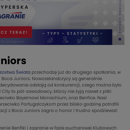
niors
rzostwa Świata
przechodzę już do drugiego spotkania, w
 i Boca Juniors. Nowozelandczycy są generalnie
decydowanie odstają od konkurencji, czego można było
ity to pół-zawodowcy, którzy nie żyją nawet z piłki
rzeciwko Bayernowi Monachium, oraz Benfice. Nasi
 przeciwko Portugalczykom przez blisko godzinę potrafili
zacji z Boca Juniors zagra o honor i trudno spodziewać
enie Benfiki i zagranie w fazie pucharowej Klubowych