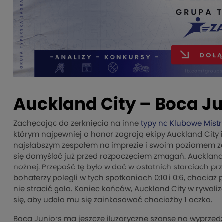
Auckland City – Boca Ju
Zachęcając do zerknięcia na inne
typy na Klubowe Mist
którym najpewniej o honor zagrają ekipy Auckland City
najsłabszym zespołem na imprezie i swoim poziomem z
się domyślać już przed rozpoczęciem zmagań. Auckland C
nożnej. Przepaść tę było widać w ostatnich starciach p
bohaterzy polegli w tych spotkaniach 0:10 i 0:6, chociaż
nie stracić gola. Koniec końców, Auckland City w rywali
się, aby udało mu się zainkasować chociażby 1 oczko.
Boca Juniors ma jeszcze iluzoryczne szanse na wyprzedz