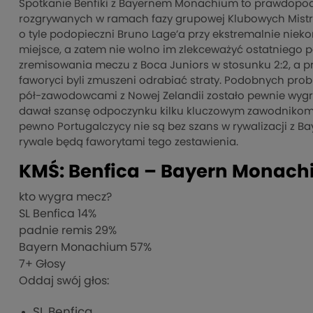
Spotkanie Benfiki z Bayernem Monachium to prawdopod
rozgrywanych w ramach fazy grupowej Klubowych Mistrzos
o tyle podopieczni Bruno Lage’a przy ekstremalnie niek
miejsce, a zatem nie wolno im zlekceważyć ostatniego 
zremisowania meczu z Boca Juniors w stosunku 2:2, a pr
faworyci byli zmuszeni odrabiać straty. Podobnych proble
pół-zawodowcami z Nowej Zelandii zostało pewnie wygra
dawał szansę odpoczynku kilku kluczowym zawodnikom z
pewno Portugalczycy nie są bez szans w rywalizacji z 
rywale będą faworytami tego zestawienia.
KMŚ: Benfica – Bayern Monac
kto wygra mecz?
SL Benfica
14%
padnie remis
29%
Bayern Monachium
57%
7
+ Głosy
Oddaj swój głos:
SL Benfica