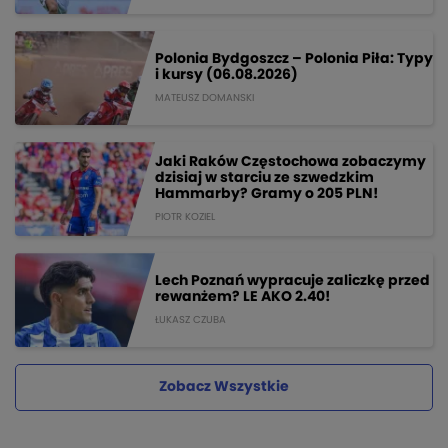
Polonia Bydgoszcz – Polonia Piła: Typy
i kursy (06.08.2026)
MATEUSZ DOMANSKI
Jaki Raków Częstochowa zobaczymy
dzisiaj w starciu ze szwedzkim
Hammarby? Gramy o 205 PLN!
PIOTR KOZIEL
Lech Poznań wypracuje zaliczkę przed
rewanżem? LE AKO 2.40!
ŁUKASZ CZUBA
Zobacz Wszystkie