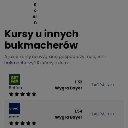
K
o
el
n
Kursy u innych
bukmacherów
A jakie kursy na wygraną gospodarzy mają inni
bukmacherzy
? Rzućmy okiem:
1.52
ZAGRAJ >>>
Betfan
Wygra Bayer
1.54
ZAGRAJ >>>
etoto
Wygra Bayer