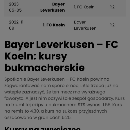
2023-
Bayer
1. FC Koeln
1:2
05-05
Leverkusen
2022-11-
Bayer
1. FC Koeln
1:2
09
Leverkusen
Bayer Leverkusen – FC
Koeln: kursy
bukmacherskie
Spotkanie Bayer Leverkusen – FC Koeln powinno
zagwarantować nam sporo emocji. Ale trzeba już na
wstępie zaznaczyć, że ten mecz ma wyraźnego
faworyta. A jest nim oczywiście zespół gospodarzy. Kurs
na triumf tej ekipy u bukmachera STS wynosi 1.55. Kurs
na remis to 4.30, a kurs na sukces przyjezdnych
oszacowano w granicach 5.25.