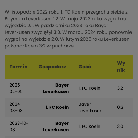
W listopadzie 2022 roku 1. FC Koeln przegrał u siebie z
Bayerem Leverkusen 1:2. W maju 2023 roku wygrał na
wyjeździe 2:1. W październiku 2023 roku Bayer
Leverkusen zwyciężył 3:0. W marcu 2024 roku ponownie
wygrał na wyjeździe 2:0. W lutym 2025 roku Leverkusen
pokonał Koeln 3:2 w pucharze.
Wy
Termin
Gospodarz
Gość
nik
2025-
Bayer
1. FC Koeln
3:2
02-05
Leverkusen
2024-
Bayer
1. FC Koeln
0:2
03-03
Leverkusen
2023-10-
Bayer
1. FC Koeln
3:0
08
Leverkusen