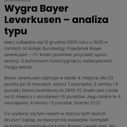
przedawnione.
Wygra Bayer
Leverkusen – analiza
typu
Mecz odbędzie się 13 grudnia 2025 roku o 18:30 w
ramach 14. kolejki Bundesligi. Pojedynek Bayer
Leverkusen – FC Koeln powinien przynieść sporo
emocji. O końcowym rozstrzygnięciu zadecydować
mogą detale.
Bayer Leverkusen zajmuje w tabeli 4. miejsce. Ma 23
punkty po 13 meczach, bilans 7 zwycięstw, 2 remisy i 4
porażki, bilans bramkowy to 28:19. FC Koeln jest z kolei
na 8. miejscu z dorobkiem 16 punktów. Jego bilans to 4
zwycięstwa, 4 remisy i 5 porażek, bramki 22:21.
Co wydarzy się tym razem w starciu tych dwóch
drużyn? Sądzę, że faworyt nie zawiedzie i komplet
punktów powędruje na konto Bayeru Leverkusen. Na