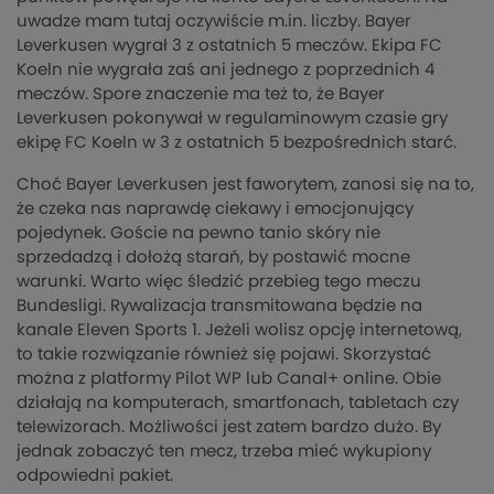
uwadze mam tutaj oczywiście m.in. liczby. Bayer
Leverkusen wygrał 3 z ostatnich 5 meczów. Ekipa FC
Koeln nie wygrała zaś ani jednego z poprzednich 4
meczów. Spore znaczenie ma też to, że Bayer
Leverkusen pokonywał w regulaminowym czasie gry
ekipę FC Koeln w 3 z ostatnich 5 bezpośrednich starć.
Choć Bayer Leverkusen jest faworytem, zanosi się na to,
że czeka nas naprawdę ciekawy i emocjonujący
pojedynek. Goście na pewno tanio skóry nie
sprzedadzą i dołożą starań, by postawić mocne
warunki. Warto więc śledzić przebieg tego meczu
Bundesligi. Rywalizacja transmitowana będzie na
kanale Eleven Sports 1. Jeżeli wolisz opcję internetową,
to takie rozwiązanie również się pojawi. Skorzystać
można z platformy Pilot WP lub Canal+ online. Obie
działają na komputerach, smartfonach, tabletach czy
telewizorach. Możliwości jest zatem bardzo dużo. By
jednak zobaczyć ten mecz, trzeba mieć wykupiony
odpowiedni pakiet.