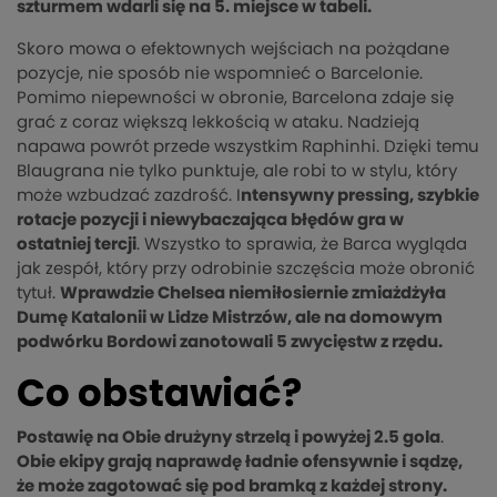
szturmem wdarli się na 5. miejsce w tabeli.
Skoro mowa o efektownych wejściach na pożądane
pozycje, nie sposób nie wspomnieć o Barcelonie.
Pomimo niepewności w obronie, Barcelona zdaje się
grać z coraz większą lekkością w ataku. Nadzieją
napawa powrót przede wszystkim Raphinhi. Dzięki temu
Blaugrana nie tylko punktuje, ale robi to w stylu, który
może wzbudzać zazdrość. I
ntensywny pressing, szybkie
rotacje pozycji i niewybaczająca błędów gra w
ostatniej tercji
. Wszystko to sprawia, że Barca wygląda
jak zespół, który przy odrobinie szczęścia może obronić
tytuł.
Wprawdzie Chelsea niemiłosiernie zmiażdżyła
Dumę Katalonii w Lidze Mistrzów, ale na domowym
podwórku Bordowi zanotowali 5 zwycięstw z rzędu.
Co obstawiać?
Postawię na Obie drużyny strzelą i powyżej 2.5 gola
.
Obie ekipy grają naprawdę ładnie ofensywnie i sądzę,
że może zagotować się pod bramką z każdej strony.