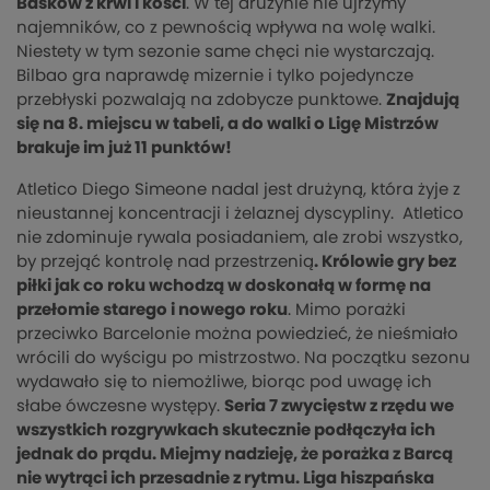
Basków z krwi i kości
. W tej drużynie nie ujrzymy
najemników, co z pewnością wpływa na wolę walki.
Niestety w tym sezonie same chęci nie wystarczają.
Bilbao gra naprawdę mizernie i tylko pojedyncze
przebłyski pozwalają na zdobycze punktowe.
Znajdują
się na 8. miejscu w tabeli, a do walki o Ligę Mistrzów
brakuje im już 11 punktów!
Atletico Diego Simeone nadal jest drużyną, która żyje z
nieustannej koncentracji i żelaznej dyscypliny. Atletico
nie zdominuje rywala posiadaniem, ale zrobi wszystko,
by przejąć kontrolę nad przestrzenią
. Królowie gry bez
piłki jak co roku wchodzą w doskonałą w formę na
przełomie starego i nowego roku
. Mimo porażki
przeciwko Barcelonie można powiedzieć, że nieśmiało
wrócili do wyścigu po mistrzostwo. Na początku sezonu
wydawało się to niemożliwe, biorąc pod uwagę ich
słabe ówczesne występy.
Seria 7 zwycięstw z rzędu we
wszystkich rozgrywkach skutecznie podłączyła ich
jednak do prądu. Miejmy nadzieję, że porażka z Barcą
nie wytrąci ich przesadnie z rytmu. Liga hiszpańska