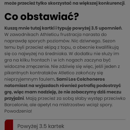
może przecież tylko skorzystać na większej konkurencji
.
Co obstawiać?
Kuszą mnie tutaj kartki i typuję powyżej 3.5 upomnień
.
W zawodnikach Athleticu frustracja narasta do
naprawdę sporych poziomów. Nic dziwnego. Sezon
temu byli przecież ekipą z topu, a obecnie kwalifikują
się co najwyżej na średniaka. W dodatku nie służy im
gra na kilku frontach i w ich nogach zaczyna być
widoczne zmęczenie. Nie zdziwię się więc, jeśli jeden z
pikantnych kontrataków Atletico zakończy się
nieprzyjemnym faulem
. Sami Los Colchoneros
natomiast na wyjazdach również potrafią podostrzyć
grę, więc mam nadzieję, że nie zobaczymy dziś meczu
przyjaźni
. Mają przecież za sobą słaby występ przeciwko
Barcelonie, ale apetyt na mistrzostwo wciąż spory.
Powodzenia!
Powyżej 3.5 kartek