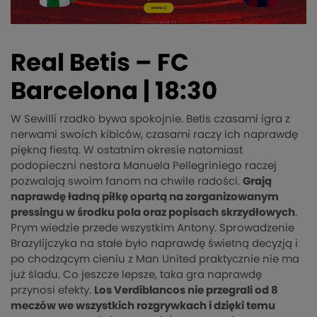
Real Betis – FC
Barcelona | 18:30
W Sewilli rzadko bywa spokojnie. Betis czasami igra z
nerwami swoich kibiców, czasami raczy ich naprawdę
piękną fiestą. W ostatnim okresie natomiast
podopieczni nestora Manuela Pellegriniego raczej
pozwalają swoim fanom na chwile radości.
Grają
naprawdę ładną piłkę opartą na zorganizowanym
pressingu w środku pola oraz popisach skrzydłowych
.
Prym wiedzie przede wszystkim Antony. Sprowadzenie
Brazylijczyka na stałe było naprawdę świetną decyzją i
po chodzącym cieniu z Man United praktycznie nie ma
już śladu. Co jeszcze lepsze, taka gra naprawdę
przynosi efekty.
Los Verdiblancos nie przegrali od 8
meczów we wszystkich rozgrywkach i dzięki temu