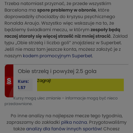
Trzeba natomiast przyznać, że przede wszystkim
Barcelona ma
spore problemy w obronie
, które
doprowadziły chociażby do kryzysu psychicznego
Ronalda Araujo. Wszystko więc wskazuje na to, że
będziemy świadkami meczu, w którym
zespoły będą
raczej starały się więcej strzelić niż mniej stracić
. Zakład
typu „Obie strzelą i liczba goli” znajdziesz w Superbet.
Jeśli nie masz tam jeszcze konta, możesz założyć je z
naszym
kodem promocyjnym Superbet
.
Obie strzelą i powyżej 2.5 gola
Zagraj!
Kurs:
1.57
Kursy mogą ulec zmianie – informacje mogą być nieco
przedawnione.
Po inne analizy na najlepsze mecze tego tygodnia,
zapraszamy do zakładki
piłka nożna
. Przygotowaliśmy
także
analizy dla fanów innych sportów
! Chcesz