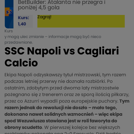
BetBuilder: Atalanta nie przegra i
poniżej 4,5 gola
Zagraj!
Kurs:
1,40
Kurs
y mogą ulec zmianie – informacje mogą być nieco
przedawnione.
SSC Napoli vs Cagliari
Calcio
Ekipa Napoli odzyskawszy tytuł mistrzowski, tym razem
podczas letniej przerwy nie doznała rozbiórki. Po
ostatnim, zdobytym przed dwoma laty mistrzostwie
pożegnano się z trenerem oraz ze sporą ilością piłkarzy,
przez co Azzurri wypadli poza europejskie puchary.
Tym
razem jednak do rewolucji nie doszło – mało tego,
dokonano nawet solidnych wzmocnień – więc ekipa
spod Wezuwiusza stawiana jest w roli faworyta do
obrony scudetto
. W pierwszej kolejce bez większych