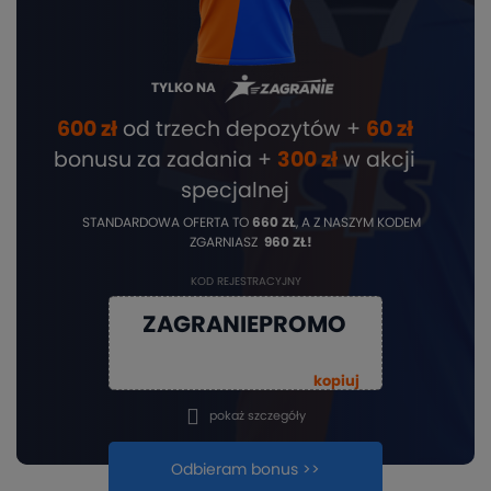
TYLKO NA
600 zł
od trzech depozytów +
60 zł
bonusu za zadania +
3
00 zł
w akcji
specjalnej
STANDARDOWA OFERTA TO
660 ZŁ
, A Z NASZYM KODEM
ZGARNIASZ
960 ZŁ!
KOD REJESTRACYJNY
ZAGRANIEPROMO
kopiuj
pokaż szczegóły
Odbieram bonus >>