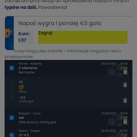
Zachęcam przy okazji do sprawdzenia naszych innych
typów na dziś
.
Powodzenia!
Napoli wygra i poniżej 4,5 gola
Zagraj!
Kurs:
1,57
Kursy mogą ulec zmianie – informacje mogą być nieco
przedawnione.