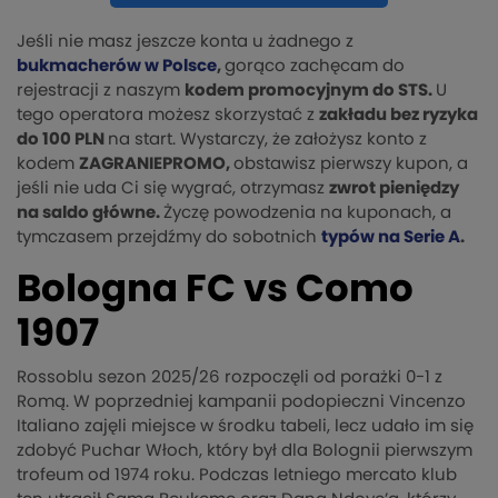
Jeśli nie masz jeszcze konta u żadnego z
bukmacherów w Polsce
,
gorąco zachęcam do
rejestracji z naszym
kodem promocyjnym do STS.
U
tego operatora możesz skorzystać z
zakładu bez ryzyka
do 100 PLN
na start. Wystarczy, że założysz konto z
kodem
ZAGRANIEPROMO,
obstawisz pierwszy kupon, a
jeśli nie uda Ci się wygrać, otrzymasz
zwrot pieniędzy
na saldo główne.
Życzę powodzenia na kuponach, a
tymczasem przejdźmy do sobotnich
typów na Serie A
.
Bologna FC vs Como
1907
Rossoblu sezon 2025/26 rozpoczęli od porażki 0-1 z
Romą. W poprzedniej kampanii podopieczni Vincenzo
Italiano zajęli miejsce w środku tabeli, lecz udało im się
zdobyć Puchar Włoch, który był dla Bolognii pierwszym
trofeum od 1974 roku. Podczas letniego mercato klub