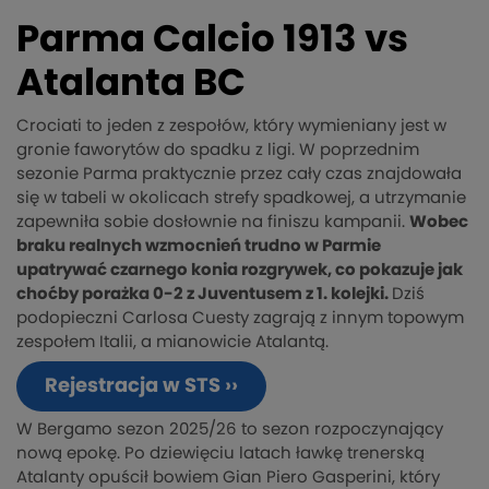
Parma Calcio 1913 vs
Atalanta BC
Crociati to jeden z zespołów, który wymieniany jest w
gronie faworytów do spadku z ligi. W poprzednim
sezonie Parma praktycznie przez cały czas znajdowała
się w tabeli w okolicach strefy spadkowej, a utrzymanie
zapewniła sobie dosłownie na finiszu kampanii.
Wobec
braku realnych wzmocnień trudno w Parmie
upatrywać czarnego konia rozgrywek, co pokazuje jak
choćby porażka 0-2 z Juventusem z 1. kolejki.
Dziś
podopieczni Carlosa Cuesty zagrają z innym topowym
zespołem Italii, a mianowicie Atalantą.
Rejestracja w STS ››
W Bergamo sezon 2025/26 to sezon rozpoczynający
nową epokę. Po dziewięciu latach ławkę trenerską
Atalanty opuścił bowiem Gian Piero Gasperini, który