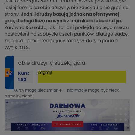
jest to początek sezonu i trudno jeszcze powiedzieć, w
jakiej formie są obie drużyny, nie zdecyduję się grać na
strony.
Jedni i drudzy bazują jednak na ofensywnej
grze, dlatego liczę na wynik z bramkami obu drużyn.
Zarówno Rossoblu, jak i Lariani podejdą do tego meczu
nastawieni na zdobycie trzech punktów, dlatego sądzę,
że przed nami interesujący mecz, w którym padnie
wynik BTTS.
obie drużyny strzelą gola
Zagraj!
Kurs:
1,80
Kursy mogą ulec zmianie – informacje mogą być nieco
przedawnione.