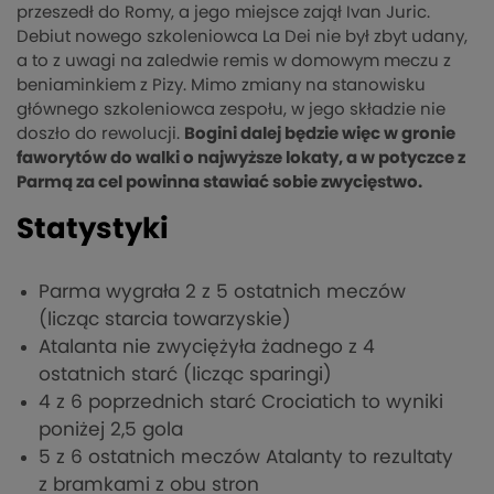
przeszedł do Romy, a jego miejsce zajął Ivan Juric.
Debiut nowego szkoleniowca La Dei nie był zbyt udany,
a to z uwagi na zaledwie remis w domowym meczu z
beniaminkiem z Pizy. Mimo zmiany na stanowisku
głównego szkoleniowca zespołu, w jego składzie nie
doszło do rewolucji.
Bogini dalej będzie więc w gronie
faworytów do walki o najwyższe lokaty, a w potyczce z
Parmą za cel powinna stawiać sobie zwycięstwo.
Statystyki
Parma wygrała 2 z 5 ostatnich meczów
(licząc starcia towarzyskie)
Atalanta nie zwyciężyła żadnego z 4
ostatnich starć (licząc sparingi)
4 z 6 poprzednich starć Crociatich to wyniki
poniżej 2,5 gola
5 z 6 ostatnich meczów Atalanty to rezultaty
z bramkami z obu stron