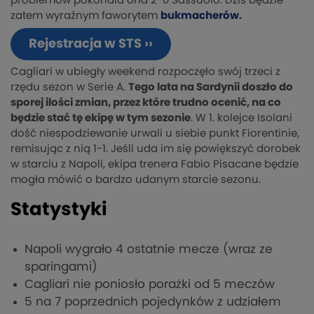
problemów pokonała ona 2-0 Sassuolo. Dziś będzie
zatem wyraźnym faworytem
bukmacherów
.
Rejestracja w STS ››
Cagliari w ubiegły weekend rozpoczęło swój trzeci z
rzędu sezon w Serie A.
Tego lata na Sardynii doszło do
sporej ilości zmian, przez które trudno ocenić, na co
będzie stać tę ekipę w tym sezonie
. W 1. kolejce Isolani
dość niespodziewanie urwali u siebie punkt Fiorentinie,
remisując z nią 1-1. Jeśli uda im się powiększyć dorobek
w starciu z Napoli, ekipa trenera Fabio Pisacane będzie
mogła mówić o bardzo udanym starcie sezonu.
Statystyki
Napoli wygrało 4 ostatnie mecze (wraz ze
sparingami)
Cagliari nie poniosło porażki od 5 meczów
5 na 7 poprzednich pojedynków z udziałem