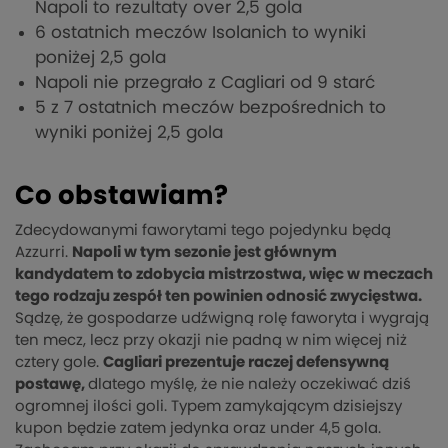
Napoli to rezultaty over 2,5 gola
6 ostatnich meczów Isolanich to wyniki
poniżej 2,5 gola
Napoli nie przegrało z Cagliari od 9 starć
5 z 7 ostatnich meczów bezpośrednich to
wyniki poniżej 2,5 gola
Co obstawiam?
Zdecydowanymi faworytami tego pojedynku będą
Azzurri.
Napoli w tym sezonie jest głównym
kandydatem to zdobycia mistrzostwa, więc w meczach
tego rodzaju zespół ten powinien odnosić zwycięstwa.
Sądzę, że gospodarze udźwigną rolę faworyta i wygrają
ten mecz, lecz przy okazji nie padną w nim więcej niż
cztery gole.
Cagliari prezentuje raczej defensywną
postawę,
dlatego myślę, że nie należy oczekiwać dziś
ogromnej ilości goli. Typem zamykającym dzisiejszy
kupon będzie zatem jedynka oraz under 4,5 gola.