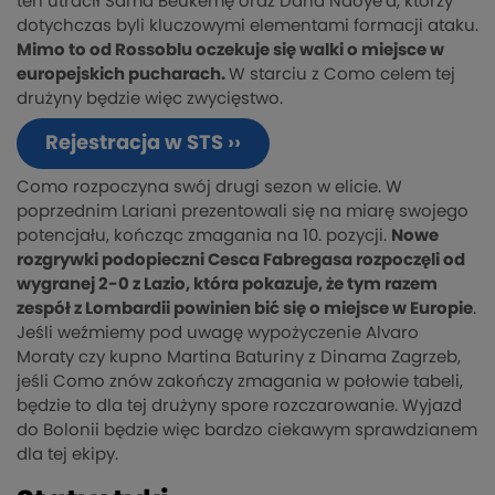
ten utracił Sama Beukemę oraz Dana Ndoye’a, którzy
dotychczas byli kluczowymi elementami formacji ataku.
Mimo to od Rossoblu oczekuje się walki o miejsce w
europejskich pucharach.
W starciu z Como celem tej
drużyny będzie więc zwycięstwo.
Rejestracja w STS ››
Como rozpoczyna swój drugi sezon w elicie. W
poprzednim Lariani prezentowali się na miarę swojego
potencjału, kończąc zmagania na 10. pozycji.
Nowe
rozgrywki podopieczni Cesca Fabregasa rozpoczęli od
wygranej 2-0 z Lazio, która pokazuje, że tym razem
zespół z Lombardii powinien bić się o miejsce w Europie
.
Jeśli weźmiemy pod uwagę wypożyczenie Alvaro
Moraty czy kupno Martina Baturiny z Dinama Zagrzeb,
jeśli Como znów zakończy zmagania w połowie tabeli,
będzie to dla tej drużyny spore rozczarowanie. Wyjazd
do Bolonii będzie więc bardzo ciekawym sprawdzianem
dla tej ekipy.