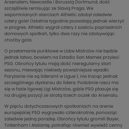
Arsenalem, Newcastle i Borussią Dortmund, dość
szczęśliwie remisując ze Slavią Praga. We
wspomnianych starciach Athletic zdobył zaledwie
cztery gole! Ostatnie tygodnie pozwalają jednak wierzyć
w progres. Athletic wygrał cztery z sześciu poprzednich
domowych spotkań, tylko dwa razy nie zdobywając
choćby gola.
O przełamanie punktowe w Lidze Mistrzów nie będzie
jednak łatwo, bowiem na Estadio San Mames przyleci
PSG. Obrońcy tytułu mają dość nieregularny start
sezonu, miewając niekiedy poważniejsze wpadki.
Paryżanie nie są liderami w Ligue 1, nie tracąc jednak
szczególnego dystansu do lidera. Podobnie rzecz ma
się w fazie ligowej Ligi Mistrzów, gdzie PSG plasuje się
na drugiej pozycji ze stratą trzech oczek do Arsenalu.
W pięciu dotychczasowych spotkaniach na arenie
europejskiej PSG wygrywało czterokrotnie, ponosząc
zaledwie jedną porażkę. Obrońcy tytułu gromili Bayer,
Tottenham i Atalantę, potrafiąc również wywieźć cenny