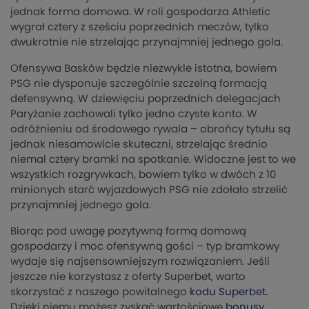
jednak forma domowa. W roli gospodarza Athletic
wygrał cztery z sześciu poprzednich meczów, tylko
dwukrotnie nie strzelając przynajmniej jednego gola.
Ofensywa Basków będzie niezwykle istotna, bowiem
PSG nie dysponuje szczególnie szczelną formacją
defensywną. W dziewięciu poprzednich delegacjach
Paryżanie zachowali tylko jedno czyste konto. W
odróżnieniu od środowego rywala – obrońcy tytułu są
jednak niesamowicie skuteczni, strzelając średnio
niemal cztery bramki na spotkanie. Widoczne jest to we
wszystkich rozgrywkach, bowiem tylko w dwóch z 10
minionych starć wyjazdowych PSG nie zdołało strzelić
przynajmniej jednego gola.
Biorąc pod uwagę pozytywną formą domową
gospodarzy i moc ofensywną gości – typ bramkowy
wydaje się najsensowniejszym rozwiązaniem. Jeśli
jeszcze nie korzystasz z oferty Superbet, warto
skorzystać z naszego powitalnego
kodu Superbet.
Dzięki niemu możesz zyskać wartościowe
bonusy