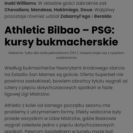
Inaki Williams
. W składzie gości zabraknie zaś
Chevaliera
,
Mendesa
,
Hakimiego
,
Doue
. Wątpliwy
pozostaje również udział
Zabarnyi’ego
i
Beraldo
.
Athletic Bilbao – PSG:
kursy bukmacherskie
Reklama. Tylko dla osób pełnoletnich (18+). Hazard wiąże się z ryzykiem
uzależnienia.
Według bukmacherów faworytami środowego starcia
na Estadio San Mames są goście. Oferta Superbet nie
powinna zaskakiwać, bowiem obrońcy tytułu wygrali aż
cztery z pięciu dotychczasowych spotkań w fazie
ligowej Ligi Mistrzów.
Athletic z kolei od samego początku sezonu ma
problemy z utrzymaniem formy. Efekty widoczne były
przede wszystkim w Lidze Mistrzów, gdzie Baskowie
wygrali zaledwie jedno z pięciu dotychczasowych
spotkań. Pewnym światełkiem w tunelu może być