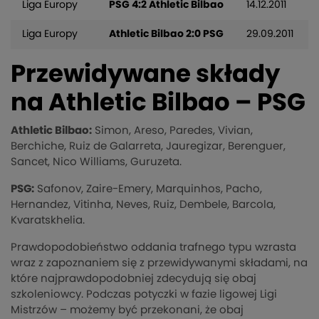
Liga Europy
PSG 4:2 Athletic Bilbao
14.12.2011
Liga Europy
Athletic Bilbao 2:0 PSG
29.09.2011
Przewidywane składy
na Athletic Bilbao – PSG
Athletic Bilbao:
Simon, Areso, Paredes, Vivian,
Berchiche, Ruiz de Galarreta, Jauregizar, Berenguer,
Sancet, Nico Williams, Guruzeta.
PSG:
Safonov, Zaire-Emery, Marquinhos, Pacho,
Hernandez, Vitinha, Neves, Ruiz, Dembele, Barcola,
Kvaratskhelia.
Prawdopodobieństwo oddania trafnego typu wzrasta
wraz z zapoznaniem się z przewidywanymi składami, na
które najprawdopodobniej zdecydują się obaj
szkoleniowcy. Podczas potyczki w fazie ligowej Ligi
Mistrzów – możemy być przekonani, że obaj