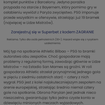
komplet punktów z Barcelony. Jedyna porażka
przypada na starcie z Bayernem, który pomimo gry w
osłabieniu wywiózł z Paryża zwycięstwo. PSG imponuje
przede wszystkim w ofensywie, strzelając już 19 bramek
(najwięcej w Lidze Mistrzów).
Zarejestruj się w Superbet z kodem ZAGRANIE
Reklama. Tylko dla osób pełnoletnich (18+). Hazard wiąże się z ryzykiem
uzależnienia.
Mój typ na spotkanie Athletic Bilbao – PSG to bramki
autorstwa obu zespołów. Choć gospodarze mają
problemy z regularną formą, zawodząc głównie w Lidze
Mistrzów – na Estadio San Mames są groźni. W roli
gospodarza Athletic strzelał przynajmniej jednego gola
w pięciu z siedmiu ostatnich starć – cztery z nich
wygrał. PSG jest z kolei najskuteczniejszym zespołem na
arenie europejskiej, strzelając średnio niemal cztery
gole na spotkanie. Obrona Paryżan jest jednak nieco
nieszczelna, gwarantując tylko jedno czyste konto w
dziewięciu minionych meczach wyjazdowych.