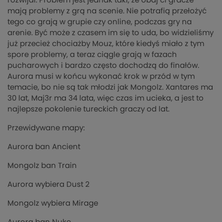
rozwijał. Problem jest jednak taki, że obaj ci gracze
mają problemy z grą na scenie. Nie potrafią przełożyć
tego co grają w grupie czy online, podczas gry na
arenie. Być może z czasem im się to uda, bo widzieliśmy
już przecież chociażby Mouz, które kiedyś miało z tym
spore problemy, a teraz ciągle grają w fazach
pucharowych i bardzo często dochodzą do finałów.
Aurora musi w końcu wykonać krok w przód w tym
temacie, bo nie są tak młodzi jak Mongolz. Xantares ma
30 lat, Maj3r ma 34 lata, więc czas im ucieka, a jest to
najlepsze pokolenie tureckich graczy od lat.
Przewidywane mapy:
Aurora ban Ancient
Mongolz ban Train
Aurora wybiera Dust 2
Mongolz wybiera Mirage