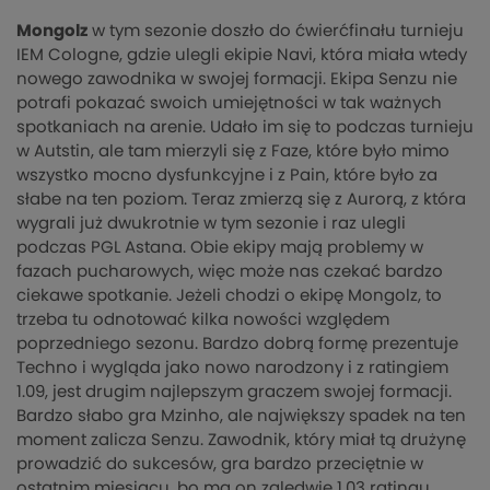
Mongolz
w tym sezonie doszło do ćwierćfinału turnieju
IEM Cologne, gdzie ulegli ekipie Navi, która miała wtedy
nowego zawodnika w swojej formacji. Ekipa Senzu nie
potrafi pokazać swoich umiejętności w tak ważnych
spotkaniach na arenie. Udało im się to podczas turnieju
w Autstin, ale tam mierzyli się z Faze, które było mimo
wszystko mocno dysfunkcyjne i z Pain, które było za
słabe na ten poziom. Teraz zmierzą się z Aurorą, z która
wygrali już dwukrotnie w tym sezonie i raz ulegli
podczas PGL Astana. Obie ekipy mają problemy w
fazach pucharowych, więc może nas czekać bardzo
ciekawe spotkanie. Jeżeli chodzi o ekipę Mongolz, to
trzeba tu odnotować kilka nowości względem
poprzedniego sezonu. Bardzo dobrą formę prezentuje
Techno i wygląda jako nowo narodzony i z ratingiem
1.09, jest drugim najlepszym graczem swojej formacji.
Bardzo słabo gra Mzinho, ale największy spadek na ten
moment zalicza Senzu. Zawodnik, który miał tą drużynę
prowadzić do sukcesów, gra bardzo przeciętnie w
ostatnim miesiącu, bo ma on zaledwie 1.03 ratingu.