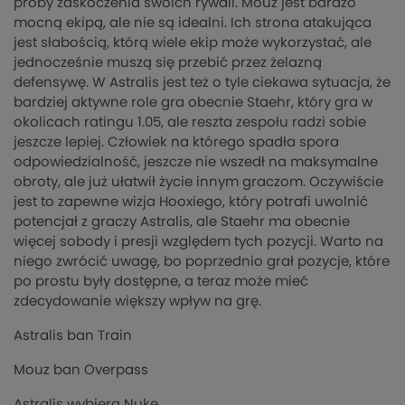
próby zaskoczenia swoich rywali. Mouz jest bardzo
mocną ekipą, ale nie są idealni. Ich strona atakująca
jest słabością, którą wiele ekip może wykorzystać, ale
jednocześnie muszą się przebić przez żelazną
defensywę. W Astralis jest też o tyle ciekawa sytuacja, że
bardziej aktywne role gra obecnie Staehr, który gra w
okolicach ratingu 1.05, ale reszta zespołu radzi sobie
jeszcze lepiej. Człowiek na którego spadła spora
odpowiedzialność, jeszcze nie wszedł na maksymalne
obroty, ale już ułatwił życie innym graczom. Oczywiście
jest to zapewne wizja Hooxiego, który potrafi uwolnić
potencjał z graczy Astralis, ale Staehr ma obecnie
więcej sobody i presji względem tych pozycji. Warto na
niego zwrócić uwagę, bo poprzednio grał pozycje, które
po prostu były dostępne, a teraz może mieć
zdecydowanie większy wpływ na grę.
Astralis ban Train
Mouz ban Overpass
Astralis wybiera Nuke