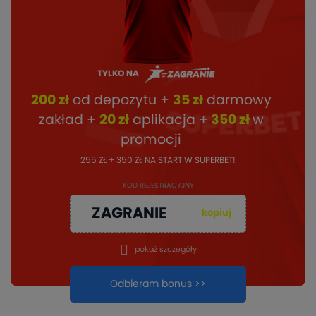
TYLKO NA
200 zł
od depozytu +
35 zł
darmowy
zakład +
20 zł
aplikacja +
350 zł
w
promocji
255 ZŁ + 350 ZŁ NA START W SUPERBET!
KOD REJESTRACYJNY
ZAGRANIE
kopiuj
pokaż szczegóły
Odbieram bonus >>