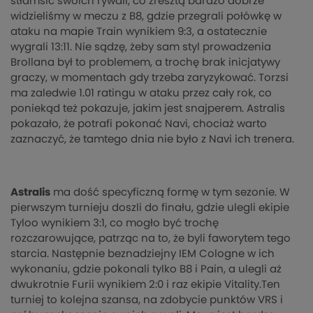
stłamsić swoich rywali, co zresztą bardzo dobrze
widzieliśmy w meczu z B8, gdzie przegrali połówkę w
ataku na mapie Train wynikiem 9:3, a ostatecznie
wygrali 13:11. Nie sądzę, żeby sam styl prowadzenia
Brollana był to problemem, a trochę brak inicjatywy
graczy, w momentach gdy trzeba zaryzykować. Torzsi
ma zaledwie 1.01 ratingu w ataku przez cały rok, co
poniekąd też pokazuje, jakim jest snajperem. Astralis
pokazało, że potrafi pokonać Navi, chociaż warto
zaznaczyć, że tamtego dnia nie było z Navi ich trenera.
Astralis
ma dość specyficzną formę w tym sezonie. W
pierwszym turnieju doszli do finału, gdzie ulegli ekipie
Tyloo wynikiem 3:1, co mogło być trochę
rozczarowujące, patrząc na to, że byli faworytem tego
starcia. Następnie beznadziejny IEM Cologne w ich
wykonaniu, gdzie pokonali tylko B8 i Pain, a ulegli aż
dwukrotnie Furii wynikiem 2:0 i raz ekipie Vitality.Ten
turniej to kolejna szansa, na zdobycie punktów VRS i