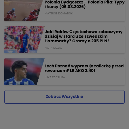
Polonia Bydgoszcz – Polonia Piła: Typy
i kursy (06.08.2026)
MATEUSZ DOMANSKI
Jaki Raków Częstochowa zobaczymy
dzisiaj w starciu ze szwedzkim
Hammarby? Gramy o 205 PLN!
PIOTR KOZIEL
Lech Poznań wypracuje zaliczkę przed
rewanżem? LE AKO 2.40!
ŁUKASZ CZUBA
Zobacz Wszystkie