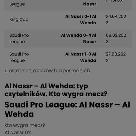
11.11.2023
League
Nassr
Al Nassr 0-1 Al
24.04.202
King Cup
Wehda
3
Saudi Pro
Al Wehda 0-4 Al
09.02.202
League
Nassr
3
Saudi Pro
Al Nassr 1-0 Al
27.08.202
League
Wehda
2
5 ostatnich meczów bezpośrednich
Al Nassr – Al Wehda: typ
czytelników. Kto wygra mecz?
Saudi Pro League: Al Nassr – Al
Wehda
kto wygra mecz?
Al Nassr
0%