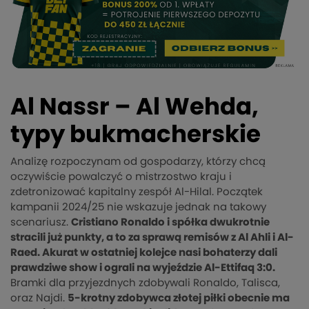
Al Nassr – Al Wehda,
typy bukmacherskie
Analizę rozpoczynam od gospodarzy, którzy chcą
oczywiście powalczyć o mistrzostwo kraju i
zdetronizować kapitalny zespół Al-Hilal. Początek
kampanii 2024/25 nie wskazuje jednak na takowy
scenariusz.
Cristiano Ronaldo i spółka dwukrotnie
stracili już punkty, a to za sprawą remisów z Al Ahli i Al-
Raed. Akurat w ostatniej kolejce nasi bohaterzy dali
prawdziwe show i ograli na wyjeździe Al-Ettifaq 3:0.
Bramki dla przyjezdnych zdobywali Ronaldo, Talisca,
oraz Najdi.
5-krotny zdobywca złotej piłki obecnie ma