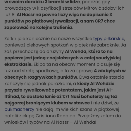
w swoim dorobku 3 bramki w lidze
, podczas gdy
prowadzący w klasyfikacji strzelców Mitrović zdobył ich
już 8!
Al Nassr na pewno liczy więc na dopisanie 3
punktów po piątkowej rywalizacji, a sam CR7 chce
zapolować na kolejne trafienia
.
Zerknijcie koniecznie na nasze wszystkie
typy piłkarskie
,
ponieważ ciekawych spotkań w piątek nie zabraknie. Ja
zaś przechodzę do drużyny
Al Wehda, która to na
papierze jest jedną z najsłabszych w całej saudyjskiej
ekstraklasie.
Ekipa ta na obecny moment plasuje się
tuż nad strefą spadkową, a to za sprawą
4 zdobytych w
obecnych rozgrywkach punktów
. Dwa ostatnie starcia
kończyły się jednak porażkami, a
kiedy Al Wehdzie
przyszło rywalizować z potentatem, jakim jest Al-
Ittihad, to dostała lanie aż 1:7!
Nasi bohaterzy są też
najgorzej broniącym klubem w stawce
i nie dziwi, że
bukmacherzy
nie dają im wielkich szans w piątkowej
batalii z ekipą Cristiano Ronaldo. Przejdźmy zatem do
wniosków i typów na Al Nassr – Al Wehda!