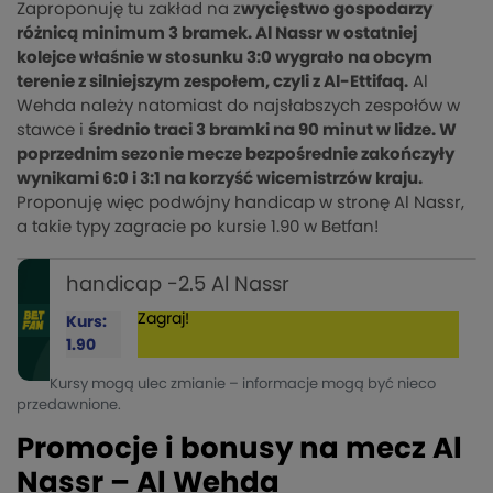
Zaproponuję tu zakład na z
wycięstwo gospodarzy
różnicą minimum 3 bramek. Al Nassr w ostatniej
kolejce właśnie w stosunku 3:0 wygrało na obcym
terenie z silniejszym zespołem, czyli z Al-Ettifaq.
Al
Wehda należy natomiast do najsłabszych zespołów w
stawce i
średnio traci 3 bramki na 90 minut w lidze. W
poprzednim sezonie mecze bezpośrednie zakończyły
wynikami 6:0 i 3:1 na korzyść wicemistrzów kraju.
Proponuję więc podwójny handicap w stronę Al Nassr,
a takie typy zagracie po kursie 1.90 w Betfan!
handicap -2.5 Al Nassr
Zagraj!
Kurs:
1.90
Kursy mogą ulec zmianie – informacje mogą być nieco
przedawnione.
Promocje i bonusy na mecz Al
Nassr – Al Wehda