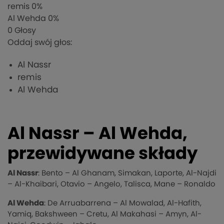
remis
0%
Al Wehda
0%
0
Głosy
Oddaj swój głos:
Al Nassr
remis
Al Wehda
Al Nassr – Al Wehda,
przewidywane składy
Al Nassr
: Bento – Al Ghanam, Simakan, Laporte, Al-Najdi
– Al-Khaibari, Otavio – Angelo, Talisca, Mane – Ronaldo
Al Wehda
: De Arruabarrena – Al Mowalad, Al-Hafith,
Yamiq, Bakshween – Cretu, Al Makahasi – Amyn, Al-