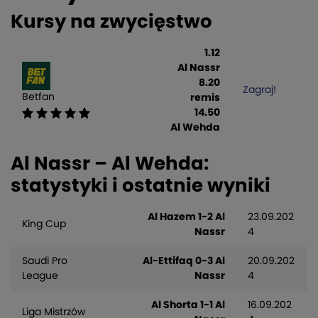
Kursy na zwycięstwo
1.12
Al Nassr
8.20
Zagraj!
Betfan
remis
14.50
Al Wehda
Al Nassr – Al Wehda:
statystyki i ostatnie wyniki
Al Hazem 1-2 Al
23.09.202
King Cup
Nassr
4
Saudi Pro
Al-Ettifaq 0-3 Al
20.09.202
League
Nassr
4
Al Shorta 1-1 Al
16.09.202
Liga Mistrzów