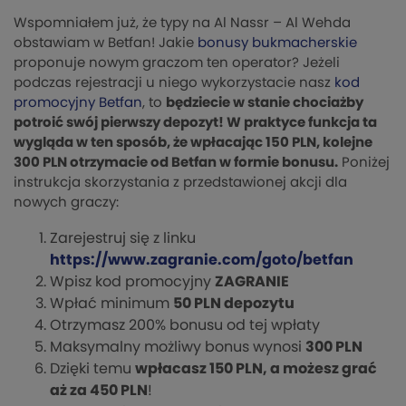
Wspomniałem już, że typy na Al Nassr – Al Wehda
obstawiam w Betfan! Jakie
bonusy bukmacherskie
proponuje nowym graczom ten operator? Jeżeli
podczas rejestracji u niego wykorzystacie nasz
kod
promocyjny Betfan
, to
będziecie w stanie chociażby
potroić swój pierwszy depozyt! W praktyce funkcja ta
wygląda w ten sposób, że wpłacając 150 PLN, kolejne
300 PLN otrzymacie od Betfan w formie bonusu.
Poniżej
instrukcja skorzystania z przedstawionej akcji dla
nowych graczy:
Zarejestruj się z linku
https://www.zagranie.com/goto/betfan
Wpisz kod promocyjny
ZAGRANIE
Wpłać minimum
50 PLN depozytu
Otrzymasz 200% bonusu od tej wpłaty
Maksymalny możliwy bonus wynosi
300 PLN
Dzięki temu
wpłacasz 150 PLN, a możesz grać
aż za 450 PLN
!