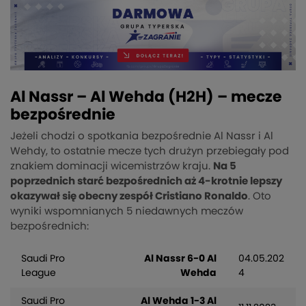
Al Nassr – Al Wehda (H2H) – mecze
bezpośrednie
Jeżeli chodzi o spotkania bezpośrednie Al Nassr i Al
Wehdy, to ostatnie mecze tych drużyn przebiegały pod
znakiem dominacji wicemistrzów kraju.
Na 5
poprzednich starć bezpośrednich aż 4-krotnie lepszy
okazywał się obecny zespół Cristiano Ronaldo
. Oto
wyniki wspomnianych 5 niedawnych meczów
bezpośrednich:
Saudi Pro
Al Nassr 6-0 Al
04.05.202
League
Wehda
4
Saudi Pro
Al Wehda 1-3 Al