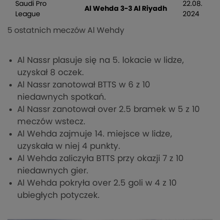
Saudi Pro
22.08.
Al Wehda 3-3 Al Riyadh
League
2024
5 ostatnich meczów Al Wehdy
Al Nassr plasuje się na 5. lokacie w lidze,
uzyskał 8 oczek.
Al Nassr zanotował BTTS w 6 z 10
niedawnych spotkań.
Al Nassr zanotował over 2.5 bramek w 5 z 10
meczów wstecz.
Al Wehda zajmuje 14. miejsce w lidze,
uzyskała w niej 4 punkty.
Al Wehda zaliczyła BTTS przy okazji 7 z 10
niedawnych gier.
Al Wehda pokryła over 2.5 goli w 4 z 10
ubiegłych potyczek.