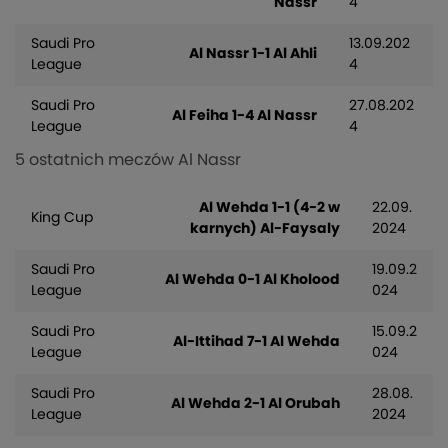
Nassr
4
Saudi Pro
13.09.202
Al Nassr 1-1 Al Ahli
League
4
Saudi Pro
27.08.202
Al Feiha 1-4 Al Nassr
League
4
5 ostatnich meczów Al Nassr
Al Wehda 1-1 (4-2 w
22.09.
King Cup
karnych) Al-Faysaly
2024
Saudi Pro
19.09.2
Al Wehda 0-1 Al Kholood
League
024
Saudi Pro
15.09.2
Al-Ittihad 7-1 Al Wehda
League
024
Saudi Pro
28.08.
Al Wehda 2-1 Al Orubah
League
2024