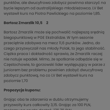
punktów, ale dwucyfrowa zdobycz powinna starczyć na
bycie lepszym od australijskiego młodzieżowca. LV Bet
wystawił kurs na Piotra Pawlickiego na poziomie 1,85.
Bartosz Zmarzlik 10,5 2
Bartosz Zmarzlik może się pochwalić najlepszą srędnią
biegopunktową w PGE Ekstralidze. W tym sezonie
przeciętnie zdobywa na mecz 11,6 punków. Jedno, do
czego przyzwyczaił nas młody Polak, to jego stabilność.
Ciężka praca i dokładność sprawia, że Zmarzlik raczej
nie notuje wpadek. Mimo, że spotkanie odbędzie się w
Częstochowie, to gorzowski lider występujący w parze z
juniorem bez problemu powinien zdobyć dwucyfrową
zdobycz punktową, na co LV Bet wystawił kurs na
poziomie 1,70
Propozycja kuponu:
Grając oba te zdarzenia w dublu otrzymujemy
przyzwoity kurs całkowity 3,15. Grając za 100 PLN,