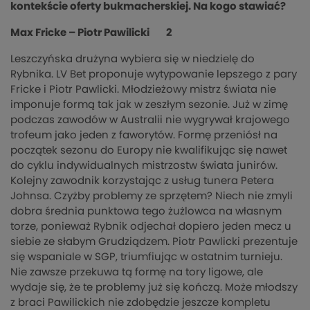
kontekście oferty bukmacherskiej. Na kogo stawiać?
Max Fricke – Piotr Pawilicki 2
Leszczyńska drużyna wybiera się w niedzielę do
Rybnika. LV Bet proponuje wytypowanie lepszego z pary
Fricke i Piotr Pawlicki. Młodzieżowy mistrz świata nie
imponuje formą tak jak w zeszłym sezonie. Już w zimę
podczas zawodów w Australii nie wygrywał krajowego
trofeum jako jeden z faworytów. Formę przeniósł na
początek sezonu do Europy nie kwalifikując się nawet
do cyklu indywidualnych mistrzostw świata junirów.
Kolejny zawodnik korzystając z usług tunera Petera
Johnsa. Czyżby problemy ze sprzętem? Niech nie zmyli
dobra średnia punktowa tego żużlowca na własnym
torze, ponieważ Rybnik odjechał dopiero jeden mecz u
siebie ze słabym Grudziądzem. Piotr Pawlicki prezentuje
się wspaniale w SGP, triumfiując w ostatnim turnieju.
Nie zawsze przekuwa tą formę na tory ligowe, ale
wydaje się, że te problemy już się kończą. Może młodszy
z braci Pawilickich nie zdobędzie jeszcze kompletu