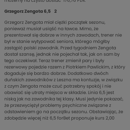
możemy na czysto dostać 176,76 PLN.
Grzegorz Zengota 6,5 2
Grzegorz Zengota miał ciężki początek sezonu,
ponieważ musiał usiąść na ławce. Mimo, że
prezentował się dobrze w innych zawodach, trener nie
był w stanie wytypować seniora, którego mógłby
zastąpić polski zawodnik. Przed tygodniem Zengota
dostał szansę, jednak nie pojechał tak, jak on sam by
tego oczekiwał. Teraz trener zmienił pary i były
rezerwowy pojedzie razem z Piotrkiem Pawlickim, z który
dogaduje się bardzo dobrze. Dodatkowo dwóch
duńskich zawodników z Leszna ma kontuzje, w związku
z czym Zengota może czuć potrzebny spokój i nie
obawiać się utraty miejsca w składzie. Linia 6,5 jest
niską jak na zawodnika tej klasy. Musi jedynie pokazać,
że przezwyciężył problemy psychiczne związane z
odstawieniem go na początku sezonu. Obstawiając, że
zdobędzie więcej niż 6,5 forBet proponuje kurs 2,00