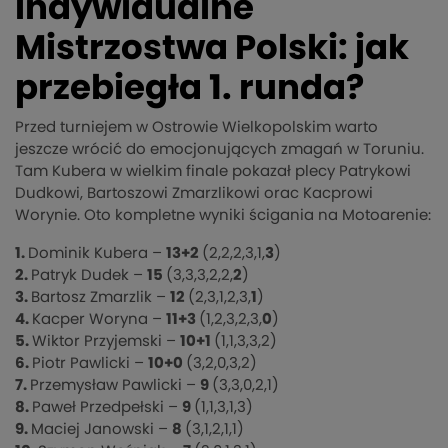
Indywidualne
Mistrzostwa Polski: jak
przebiegła 1. runda?
Przed turniejem w Ostrowie Wielkopolskim warto
jeszcze wrócić do emocjonujących zmagań w Toruniu.
Tam Kubera w wielkim finale pokazał plecy Patrykowi
Dudkowi, Bartoszowi Zmarzlikowi orac Kacprowi
Worynie. Oto kompletne wyniki ścigania na Motoarenie:
1.
Dominik Kubera –
13+2
(2,2,2,3,1,
3
)
2.
Patryk Dudek –
15
(3,3,3,2,2,
2
)
3.
Bartosz Zmarzlik –
12
(2,3,1,2,3,
1
)
4.
Kacper Woryna –
11+3
(1,2,3,2,3,
0
)
5.
Wiktor Przyjemski –
10+1
(1,1,3,3,2)
6.
Piotr Pawlicki –
10+0
(3,2,0,3,2)
7.
Przemysław Pawlicki –
9
(3,3,0,2,1)
8.
Paweł Przedpełski –
9
(1,1,3,1,3)
9.
Maciej Janowski –
8
(3,1,2,1,1)