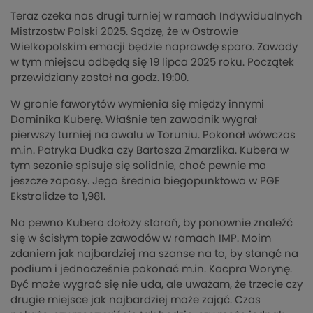
Teraz czeka nas drugi turniej w ramach Indywidualnych
Mistrzostw Polski 2025. Sądzę, że w Ostrowie
Wielkopolskim emocji będzie naprawdę sporo. Zawody
w tym miejscu odbędą się 19 lipca 2025 roku. Początek
przewidziany został na godz. 19:00.
W gronie faworytów wymienia się między innymi
Dominika Kuberę. Właśnie ten zawodnik wygrał
pierwszy turniej na owalu w Toruniu. Pokonał wówczas
m.in. Patryka Dudka czy Bartosza Zmarzlika. Kubera w
tym sezonie spisuje się solidnie, choć pewnie ma
jeszcze zapasy. Jego średnia biegopunktowa w PGE
Ekstralidze to 1,981.
Na pewno Kubera dołoży starań, by ponownie znaleźć
się w ścisłym topie zawodów w ramach IMP. Moim
zdaniem jak najbardziej ma szanse na to, by stanąć na
podium i jednocześnie pokonać m.in. Kacpra Worynę.
Być może wygrać się nie uda, ale uważam, że trzecie czy
drugie miejsce jak najbardziej może zająć. Czas