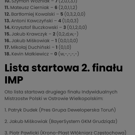
10.
Szymon Woźniak –
7
(2,0,1,3,1)
11.
Mateusz Cierniak –
6
(2,0,1,1,2)
12.
Bartłomiej Kowalski –
5
(0,3,2,0,0)
13.
Antoni Kawczyński –
4
(1,0,0,3)
14.
Krzysztof Buczkowski –
3
(0,1,2,0,0)
15.
Jakub Krawczyk –
2
(0,2,d,w,-)
16.
Jakub Miśkowiak –
1
(0,0,1,0,0)
17.
Mikołaj Duchiński –
1
(0,1,0)
18.
Kevin Małkiewicz –
0
(w,-,-,-,-)
Lista startowa 2. finału
IMP
Oto lista startowa drugiego finału Indywidualnych
Mistrzostw Polski w Ostrowie Wielkopolskim:
1. Patryk Dudek (Pres Grupa Deweloperska Toruń)
2. Jakub Miśkowiak (BayerSystem GKM Grudziądz)
3. Piotr Pawlicki (Krono-Plast Włókniarz Częstochowa)