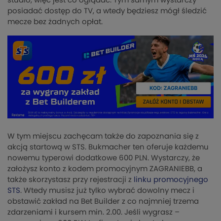
studio, więc jest co oglądać. Tym samym wystarczy
posiadać dostęp do TV, a wtedy będziesz mógł śledzić
mecze bez żadnych opłat.
W tym miejscu zachęcam także do zapoznania się z
akcją startową w STS. Bukmacher ten oferuje każdemu
nowemu typerowi dodatkowe 600 PLN. Wystarczy, że
założysz konto z kodem promocyjnym ZAGRANIEBB, a
także skorzystasz przy rejestracji z
linku promocyjnego
STS
. Wtedy musisz już tylko wybrać dowolny mecz i
obstawić zakład na Bet Builder z co najmniej trzema
zdarzeniami i kursem min. 2.00. Jeśli wygrasz –