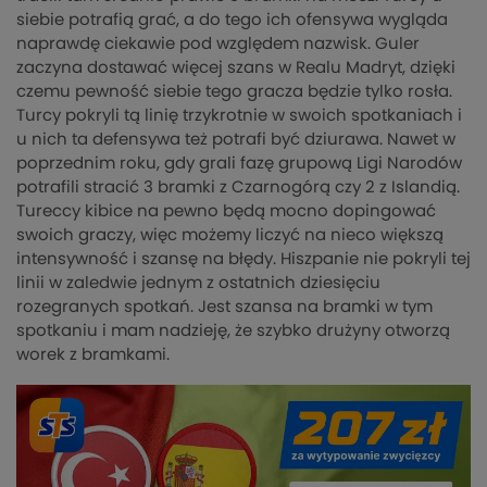
siebie potrafią grać, a do tego ich ofensywa wygląda
naprawdę ciekawie pod względem nazwisk. Guler
zaczyna dostawać więcej szans w Realu Madryt, dzięki
czemu pewność siebie tego gracza będzie tylko rosła.
Turcy pokryli tą linię trzykrotnie w swoich spotkaniach i
u nich ta defensywa też potrafi być dziurawa. Nawet w
poprzednim roku, gdy grali fazę grupową Ligi Narodów
potrafili stracić 3 bramki z Czarnogórą czy 2 z Islandią.
Tureccy kibice na pewno będą mocno dopingować
swoich graczy, więc możemy liczyć na nieco większą
intensywność i szansę na błędy. Hiszpanie nie pokryli tej
linii w zaledwie jednym z ostatnich dziesięciu
rozegranych spotkań. Jest szansa na bramki w tym
spotkaniu i mam nadzieję, że szybko drużyny otworzą
worek z bramkami.