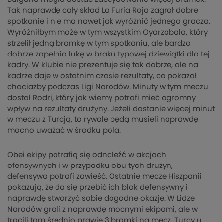
Tak naprawdę cały skład La Furia Roja zagrał dobre
spotkanie i nie ma nawet jak wyróżnić jednego gracza.
Wyróżniłbym może w tym wszystkim Oyarzabala, który
strzelił jedną bramkę w tym spotkaniu, ale bardzo
dobrze zapełnia lukę w braku typowej dziewiątki dla tej
kadry. W klubie nie prezentuje się tak dobrze, ale na
kadrze daje w ostatnim czasie rezultaty, co pokazał
chociażby podczas Ligi Narodów. Minuty w tym meczu
dostał Rodri, który jak wiemy potrafi mieć ogromny
wpływ na rezultaty drużyny. Jeżeli dostanie więcej minut
w meczu z Turcją, to rywale będą musieli naprawdę
mocno uważać w środku pola.
Obei ekipy potrafią się odnaleźć w akcjach
ofensywnych i w przypadku obu tych drużyn,
defensywa potrafi zawieść. Ostatnie mecze Hiszpanii
pokazują, że da się przebić ich blok defensywny i
naprawdę stworzyć sobie dogodne okazje. W Lidze
Narodów grali z naprawdę mocnymi ekipami, ale w
tracili tam średnio prawie 3 bramki na mecz. Turcy u