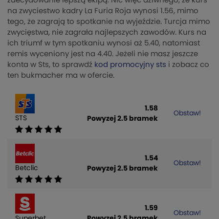
zdecydowanie lepszą ekipą. Nic więc dziwnego, że kurs
na zwyciestwo kadry La Furia Roja wynosi 1.56, mimo
tego, że zagrają to spotkanie na wyjeździe. Turcja mimo
zwycięstwa, nie zagrała najlepszych zawodów. Kurs na
ich triumf w tym spotkaniu wynosi aż 5.40, natomiast
remis wyceniony jest na 4.40. Jeżeli nie masz jeszcze
konta w Sts, to sprawdź
kod promocyjny sts
i zobacz co
ten bukmacher ma w ofercie.
1.58
Obstaw!
STS
Powyzej 2.5 bramek
1.54
Obstaw!
Betclic
Powyzej 2.5 bramek
1.59
Obstaw!
Superbet
Powyzej 2.5 bramek