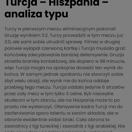
Turcja – Hiszpania –
analiza typu
Turcy w pierwszym meczu eliminacyjnym pokonali
Gruzję wynikiem 3:2. Turcy prowadzili w tym meczu już
3:0, ale sami sobie utrudnili sprawę. Yilmaz w drugiej
połowie wyłapał czerwoną kartkę i Turcja musiała grać
końcówkę zdecydowanie bardziej defensywnie. Gruzja
strzeliła bramkę kontaktową, ale dopiero w 98 minucie,
więc Turcja mogła na spokojnie dowieźć ten wynik do
końca. W samym jednak spotkaniu nie stworzyli sobie
zbyt wielu okazji, ale wynik nie do końca oddaje
przebieg tego meczu. Turcja oddała jedynie 6 strzałów
przez cały mecz w tym tylko 3 celne. Byli niezwykle
skuteczni w tym starciu, ale na Hiszpanię może to po
prostu nie wystarczyć. Ofensywnie kadra Turcji ma do
zaoferowania sporo talentu w swoim składzie, ale w
obronie ewidentnie widać braki. Cała obrona to
zawodnicy z ligi tureckiej i zawodnik z ligi arabskiej. Nie