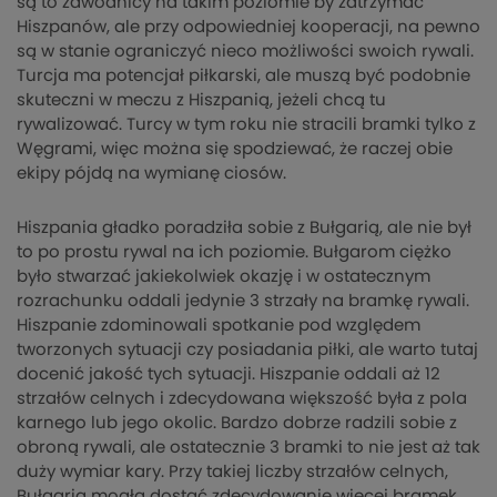
są to zawodnicy na takim poziomie by zatrzymać
Hiszpanów, ale przy odpowiedniej kooperacji, na pewno
są w stanie ograniczyć nieco możliwości swoich rywali.
Turcja ma potencjał piłkarski, ale muszą być podobnie
skuteczni w meczu z Hiszpanią, jeżeli chcą tu
rywalizować. Turcy w tym roku nie stracili bramki tylko z
Węgrami, więc można się spodziewać, że raczej obie
ekipy pójdą na wymianę ciosów.
Hiszpania gładko poradziła sobie z Bułgarią, ale nie był
to po prostu rywal na ich poziomie. Bułgarom ciężko
było stwarzać jakiekolwiek okazję i w ostatecznym
rozrachunku oddali jedynie 3 strzały na bramkę rywali.
Hiszpanie zdominowali spotkanie pod względem
tworzonych sytuacji czy posiadania piłki, ale warto tutaj
docenić jakość tych sytuacji. Hiszpanie oddali aż 12
strzałów celnych i zdecydowana większość była z pola
karnego lub jego okolic. Bardzo dobrze radzili sobie z
obroną rywali, ale ostatecznie 3 bramki to nie jest aż tak
duży wymiar kary. Przy takiej liczby strzałów celnych,
Bułgaria mogła dostać zdecydowanie więcej bramek.