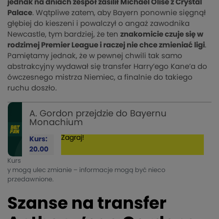
jednak na dniach zespół zasilił Michael Olise z Crystal
Palace
. Wątpliwe zatem, aby Bayern ponownie sięgnął
głębiej do kieszeni i powalczył o angaż zawodnika
Newcastle, tym bardziej, że ten
znakomicie czuje się w
rodzimej Premier League i raczej nie chce zmieniać ligi
.
Pamiętamy jednak, że w pewnej chwili tak samo
abstrakcyjny wydawał się transfer Harry’ego Kane’a do
ówczesnego mistrza Niemiec, a finalnie do takiego
ruchu doszło.
A. Gordon przejdzie do Bayernu
Monachium
Zagraj!
Kurs:
20.00
Kurs
y mogą ulec zmianie – informacje mogą być nieco
przedawnione.
Szanse na transfer