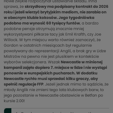
Howe zwykle rozpoczynał ustawianie składu. Inna
sprawa, że
skrzydłowy ma podpisany kontrakt do 2026
roku i jeżeli wierzyć brytyjskim mediom, nie zarabia on
w obecnym klubie kokosów. Jego tygodniówka
podobno ma wynosić 60 tysięcy funtów
, a bardzo
podobne pensje otrzymują znacznie mniej
wykorzystywani piłkarze tacy jak Emil Krafth, czy Joe
Willock. W tym miejscu warto również zaznaczyć, że
Gordon w ostatnich miesiącach był regularnie
powoływany do reprezentacji Anglii, a brak gry w Lidze
Mistrzów na pewno nie jest plusikiem w kontekście
wyborów selekcjonera. Wszak
Newcastle w minionej
kampanii zajęło dopiero 7. miejsce w lidze i nie wystąpi
ponownie w europejskich pucharach. W dodatku
Newcastle rychło musi sprzedać kilku graczy, aby
spełnić regulacje FFP
. Jeżeli jednak mimo to sądzicie, że
młody Anglik nie zmieni tego lata klubowych barw, to
jego pozostanie w Newcastle obstawicie w Betfan po
kursie 2.00!