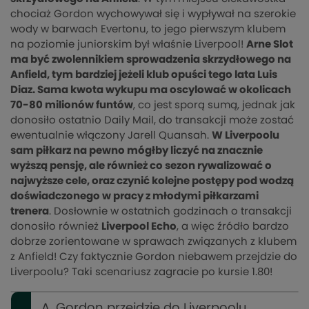
chociaż Gordon wychowywał się i wypływał na szerokie
wody w barwach Evertonu, to jego pierwszym klubem
na poziomie juniorskim był właśnie Liverpool!
Arne Slot
ma być zwolennikiem sprowadzenia skrzydłowego na
Anfield, tym bardziej jeżeli klub opuści tego lata Luis
Diaz. Sama kwota wykupu ma oscylować w okolicach
70-80 milionów funtów
, co jest sporą sumą, jednak jak
donosiło ostatnio Daily Mail, do transakcji może zostać
ewentualnie włączony Jarell Quansah.
W Liverpoolu
sam piłkarz na pewno mógłby liczyć na znacznie
wyższą pensję, ale również co sezon rywalizować o
najwyższe cele, oraz czynić kolejne postępy pod wodzą
doświadczonego w pracy z młodymi piłkarzami
trenera
. Dosłownie w ostatnich godzinach o transakcji
donosiło również
Liverpool Echo
, a więc źródło bardzo
dobrze zorientowane w sprawach związanych z klubem
z Anfield! Czy faktycznie Gordon niebawem przejdzie do
Liverpoolu? Taki scenariusz zagracie po kursie 1.80!
A. Gordon przejdzie do Liverpoolu