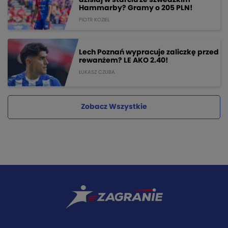
dzisiaj w starciu ze szwedzkim
Hammarby? Gramy o 205 PLN!
PIOTR KOZIEL
Lech Poznań wypracuje zaliczkę przed
rewanżem? LE AKO 2.40!
ŁUKASZ CZUBA
Zobacz Wszystkie