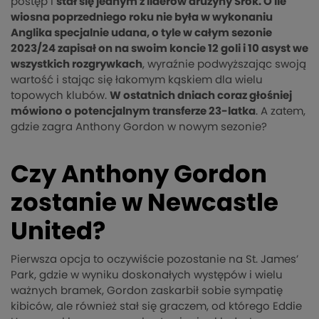
postęp i
stał się jednym z liderów drużyny Srok. O ile
wiosna poprzedniego roku nie była w wykonaniu
Anglika specjalnie udana, o tyle w całym sezonie
2023/24 zapisał on na swoim koncie 12 goli i 10 asyst we
wszystkich rozgrywkach
, wyraźnie podwyższając swoją
wartość i stając się łakomym kąskiem dla wielu
topowych klubów.
W ostatnich dniach coraz głośniej
mówiono o potencjalnym transferze 23-latka
. A zatem,
gdzie zagra Anthony Gordon w nowym sezonie?
Czy Anthony Gordon
zostanie w Newcastle
United?
Pierwsza opcja to oczywiście pozostanie na St. James’
Park, gdzie w wyniku doskonałych występów i wielu
ważnych bramek, Gordon zaskarbił sobie sympatię
kibiców, ale również stał się graczem, od którego Eddie