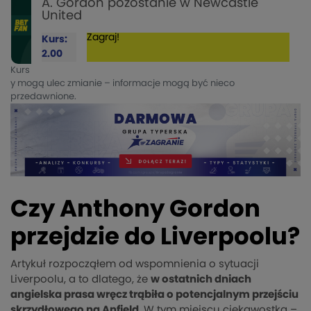
A. Gordon pozostanie w Newcastle
United
Zagraj!
Kurs:
2.00
Kurs
y mogą ulec zmianie – informacje mogą być nieco
przedawnione.
Czy Anthony Gordon
przejdzie do Liverpoolu?
Artykuł rozpocząłem od wspomnienia o sytuacji
Liverpoolu, a to dlatego, że
w ostatnich dniach
angielska prasa wręcz trąbiła o potencjalnym przejściu
skrzydłowego na Anfield
. W tym miejscu ciekawostka –