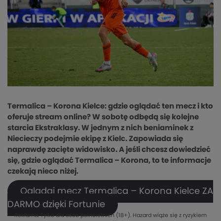
Termalica – Korona Kielce: gdzie oglądać ten mecz i kto
oferuje stream online? W sobotę odbędą się kolejne
starcia Ekstraklasy. W jednym z nich beniaminek z
Niecieczy podejmie ekipę z Kielc. Zapowiada się
naprawdę zacięte widowisko. A jeśli chcesz dowiedzieć
się, gdzie oglądać Termalica – Korona, to te informacje
czekają nieco niżej.
Oglądaj mecz Termalica – Korona Kielce ZA
DARMO dzięki Fortunie
Reklama. Tylko dla osób pełnoletnich (18+). Hazard wiąże się z ryzykiem