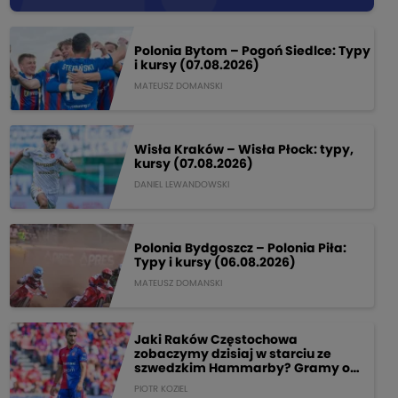
Polonia Bytom – Pogoń Siedlce: Typy
i kursy (07.08.2026)
MATEUSZ DOMANSKI
Wisła Kraków – Wisła Płock: typy,
kursy (07.08.2026)
DANIEL LEWANDOWSKI
Polonia Bydgoszcz – Polonia Piła:
Typy i kursy (06.08.2026)
MATEUSZ DOMANSKI
Jaki Raków Częstochowa
zobaczymy dzisiaj w starciu ze
szwedzkim Hammarby? Gramy o
205 PLN!
PIOTR KOZIEL