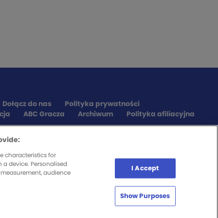
Dołącz do nas
Polityka prywatności
cja
ABC Gracza
Archiwum
Polityka afiliacyjna
ovide:
 characteristics for
n a device. Personalised
I Accept
nt measurement, audience
Show Purposes