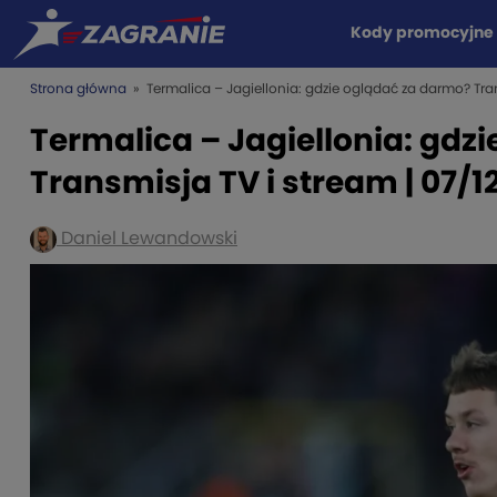
Kody promocyjne
Strona główna
» Termalica – Jagiellonia: gdzie oglądać za darmo? Tran
Termalica – Jagiellonia: gdz
Transmisja TV i stream | 07/1
Daniel Lewandowski