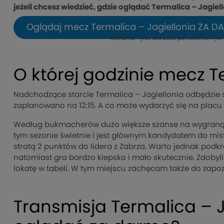
jeżeli chcesz wiedzieć, gdzie oglądać Termalica – Jagiell
Oglądaj mecz Termalica – Jagiellonia ZA DA
Reklama. Tylko dla osób pełnoletnich (18+
O której godzinie mecz T
Nadchodzące starcie Termalica – Jagiellonia odbędzie s
zaplanowano na 12:15. A co może wydarzyć się na placu
Według bukmacherów dużo większe szanse na wygraną ma
tym sezonie świetnie i jest głównym kandydatem do mistr
stratą 2 punktów do lidera z Zabrza. Warto jednak podk
natomiast gra bardzo kiepsko i mało skutecznie. Zdobyl
lokatę w tabeli. W tym miejscu zachęcam także do zapo
Transmisja Termalica – J