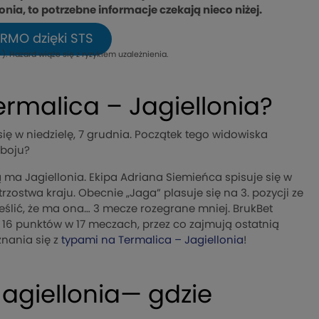
onia, to potrzebne informacje czekają nieco niżej.
RMO dzięki STS
). Hazard wiąże się z ryzykiem uzależnienia.
ermalica – Jagiellonia?
ię w niedzielę, 7 grudnia. Początek tego widowiska
 boju?
 Jagiellonia. Ekipa Adriana Siemieńca spisuje się w
zostwa kraju. Obecnie „Jaga” plasuje się na 3. pozycji ze
reślić, że ma ona… 3 mecze rozegrane mniej. BrukBet
i 16 punktów w 17 meczach, przez co zajmują ostatnią
znania się z
typami na Termalica – Jagiellonia
!
agiellonia— gdzie