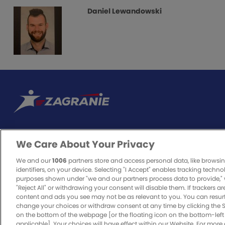
Daniel Lewandowski
We Care About Your Privacy
ODPOWIEDZIALNA GRA
We and our
1006
partners store and access personal data, like browsi
identifiers, on your device. Selecting "I Accept" enables tracking techno
purposes shown under "we and our partners process data to provide," 
"Reject All" or withdrawing your consent will disable them. If trackers a
Zakłady bukmacherskie to legalna rozrywka. O to, czy będzie bezpieczn
content and ads you see may not be as relevant to you. You can resur
odpowiedzialnie i z pełną świadomością zagrożenia, jakie może nieść ze
change your choices or withdraw consent at any time by clicking the 
on the bottom of the webpage [or the floating icon on the bottom-left 
Dowiedz się więcej o odpowiedzialnej grze.
applicable]. Your choices will have effect within our Website. For more de