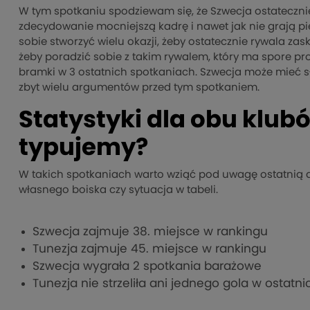
W tym spotkaniu spodziewam się, że Szwecja ostatecznie
zdecydowanie mocniejszą kadrę i nawet jak nie grają pię
sobie stworzyć wielu okazji, żeby ostatecznie rywala za
żeby poradzić sobie z takim rywalem, który ma spore prob
bramki w 3 ostatnich spotkaniach. Szwecja może mieć sł
zbyt wielu argumentów przed tym spotkaniem.
Statystyki dla obu klub
typujemy?
W takich spotkaniach warto wziąć pod uwagę ostatnią d
własnego boiska czy sytuacja w tabeli.
Szwecja zajmuje 38. miejsce w rankingu
Tunezja zajmuje 45. miejsce w rankingu
Szwecja wygrała 2 spotkania barażowe
Tunezja nie strzeliła ani jednego gola w ostat