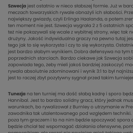
Szwecja
jest ostatnio w nieco słabszej formie. Już w bar
meczach towarzyskich rywale obnażyli ich słabości. Przeg
największy gwiazdy, czyli Erlinga Haalanda, a potem zrem
ten moment nie jest. Szwecja wygrała 2 z 5 ostatnich sp
też nie pokazywali się wcale z wybitnej strony, więc ta
drużyny. Jakość indywidualna graczy na pewno tutaj jest
tego jak to się wykorzysta i czy to się wykorzysta. Ostat
jest bardzo słabym wynikiem. Dobra defensywa na tym tu
poprzednich starciach. Bardzo ciekawe jak Szwecja sobi
zapowiada tego, żeby mieli jakoś bardziej zaskoczyć mo
rywala absolutnie zdominowani i wynik 3:1 to był najniżs
jest to raczej zbyt pozytywny sygnał przed takim turnieje
Tunezja
na ten turniej ma dość słabą kadrę i sporo będz
Hannibal. Jest to bardzo solidny gracz, który jednak m
warunkach, bo rywalizował z Burnley o utrzymanie w Pre
zawodnika tak utalentowanego pod względem techniki. 
poza tym graczem i to na nim będzie spoczywać spora 
będzie chciał też wspomagać działania ofensywne, pom