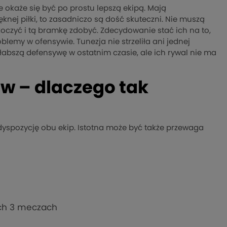
 okaże się być po prostu lepszą ekipą. Mają
knej piłki, to zasadniczo są dość skuteczni. Nie muszą
skoczyć i tą bramkę zdobyć. Zdecydowanie stać ich na to,
lemy w ofensywie. Tunezja nie strzeliła ani jednej
abszą defensywę w ostatnim czasie, ale ich rywal nie ma
ów – dlaczego tak
yspozycję obu ekip. Istotna może być także przewaga
nich 3 meczach