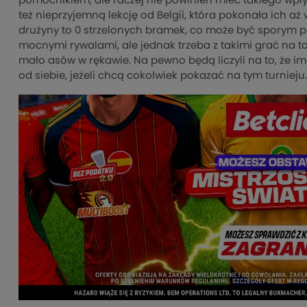
pomocnikiem, ale raczej nie powinien mieć takiego wpł
też nieprzyjemną lekcję od Belgii, która pokonała ich aż
drużyny to 0 strzelonych bramek, co może być sporym pr
mocnymi rywalami, ale jednak trzeba z takimi grać na t
mało asów w rękawie. Na pewno będą liczyli na to, że im
od siebie, jeżeli chcą cokolwiek pokazać na tym turnieju.