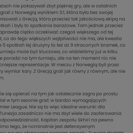
ażach nie pokazywali zbyt pięknej gry, ale w ostatnich
rali z Norwegią wynikiem 3:1, która była bez swojej
isowali z Grecją, która przecież tak jakościową ekipą na
otkań i były to spotkania barażowe. Tam jednak przecież
k naprawdę ciężko oczekiwać czegoś większego od tej
, co do tego większych wątpliwości nie ma, ale kwestia
nie 5 spotkań tej drużyny to też aż 9 straconych bramek, co
rnieju może być kluczowa, co widzieliśmy już w kilku
e poradzi na tym turnieju, ale na ten moment nic nie
cniejsze reprezentacje. W meczu z Norwegią byli przez
zy wymiar kary. Z Grecją grali jak równy z równym, ale nie
m.
ie się opierać na tym jak ostatecznie zagra po prostu
usiał w tym sezonie grać w bardzo wymagających
mier League. Nie są to więc idealne warunki dla
Tunezja zasadniczo nie ma zbyt wiele do zaoferowania
odpowiedzialność. Kapitan zespołu Skhiri na pewno
imo tego, że nominalnie jest defensywnym