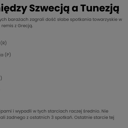
iędzy Szwecją a Tunezją
nych barażach zagrali dość słabe spotkania towarzyskie w
o remis z Grecją.
(R)
a (P)
)
)
pami i wypadli w tych starciach raczej średnio. Nie
ali żadnego z ostatnich 3 spotkań. Ostatnie starcie tej