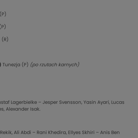
(P)
(P)
 (R)
)
)
Tunezja (P)
(po rzutach karnych)
staf Lagerbielke – Jesper Svensson, Yasin Ayari, Lucas
s, Alexander Isak.
ik, Ali Abdi – Rani Khedira, Ellyes Skhiri – Anis Ben