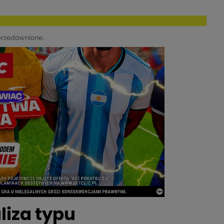
przedawnione.
liza typu