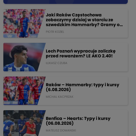
Jaki Raków Częstochowa
zobaczymy dzisiaj w starciu ze
szwedzkim Hammarby? Gramy o
205 PLN!
PIOTR KOZIEL
Lech Poznań wypracuje zaliczkę
przed rewanżem? LE AKO 2.40!
ŁUKASZ CZUBA
Raków – Hammarby: typy i kursy
(6.08.2026)
MICHAL KACPRZAK
Benfica – Hearts: Typy i kursy
(06.08.2026)
MATEUSZ DOMANSKI