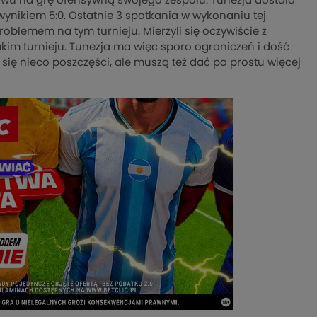
ywu na grę ofensywną swojego zespołu. Tunezja dostała
 wynikiem 5:0. Ostatnie 3 spotkania w wykonaniu tej
oblemem na tym turnieju. Mierzyli się oczywiście z
akim turnieju. Tunezja ma więc sporo ograniczeń i dość
 się nieco poszczęści, ale muszą też dać po prostu więcej