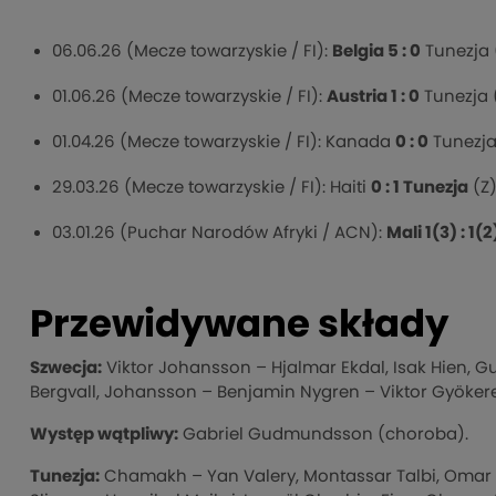
06.06.26 (Mecze towarzyskie / FI):
Belgia 5 : 0
Tunezja 
01.06.26 (Mecze towarzyskie / FI):
Austria 1 : 0
Tunezja 
01.04.26 (Mecze towarzyskie / FI): Kanada
0 : 0
Tunezja
29.03.26 (Mecze towarzyskie / FI): Haiti
0 : 1 Tunezja
(Z
03.01.26 (Puchar Narodów Afryki / ACN):
Mali 1(3) : 1(2
Przewidywane składy
Szwecja:
Viktor Johansson – Hjalmar Ekdal, Isak Hien, Gu
Bergvall, Johansson – Benjamin Nygren – Viktor Gyökere
Występ wątpliwy:
Gabriel Gudmundsson (choroba).
Tunezja:
Chamakh – Yan Valery, Montassar Talbi, Omar Rek