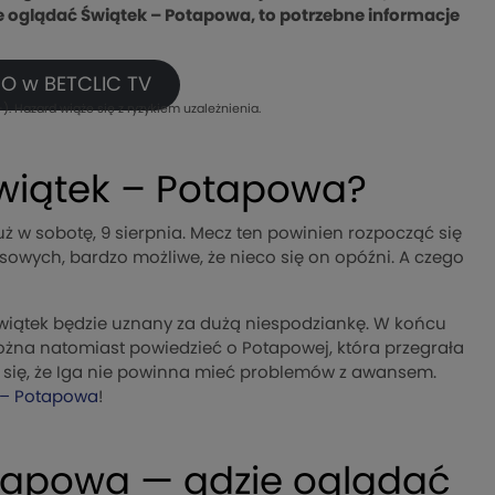
ie oglądać Świątek – Potapowa, to potrzebne informacje
O w BETCLIC TV
). Hazard wiąże się z ryzykiem uzależnienia.
Świątek – Potapowa?
ż w sobotę, 9 sierpnia. Mecz ten powinien rozpocząć się
enisowych, bardzo możliwe, że nieco się on opóźni. A czego
Świątek będzie uznany za dużą niespodziankę. W końcu
można natomiast powiedzieć o Potapowej, która przegrała
e się, że Iga nie powinna mieć problemów z awansem.
 – Potapowa
!
otapowa — gdzie oglądać