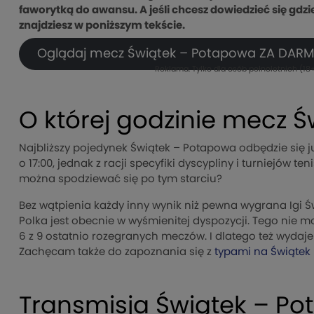
faworytką do awansu. A jeśli chcesz dowiedzieć się gdz
znajdziesz w poniższym tekście.
Oglądaj mecz Świątek – Potapowa ZA DARM
Reklama. Tylko dla osób pełnoletnich (18+
O której godzinie mecz 
Najbliższy pojedynek Świątek – Potapowa odbędzie się ju
o 17:00, jednak z racji specyfiki dyscypliny i turniejów t
można spodziewać się po tym starciu?
Bez wątpienia każdy inny wynik niż pewna wygrana Igi 
Polka jest obecnie w wyśmienitej dyspozycji. Tego nie 
6 z 9 ostatnio rozegranych meczów. I dlatego też wydaj
Zachęcam także do zapoznania się z
typami na Świątek
Transmisja Świątek – P