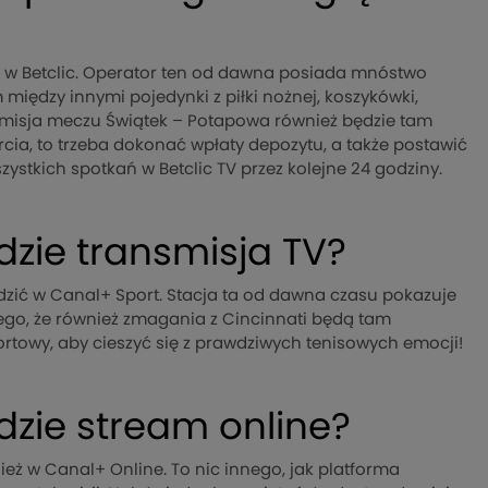
t w Betclic. Operator ten od dawna posiada mnóstwo
między innymi pojedynki z piłki nożnej, koszykówki,
ansmisja meczu Świątek – Potapowa również będzie tam
cia, to trzeba dokonać wpłaty depozytu, a także postawić
ystkich spotkań w Betclic TV przez kolejne 24 godziny.
zie transmisja TV?
dzić w Canal+ Sport. Stacja ta od dawna czasu pokazuje
nego, że również zmagania z Cincinnati będą tam
ortowy, aby cieszyć się z prawdziwych tenisowych emocji!
zie stream online?
eż w Canal+ Online. To nic innego, jak platforma