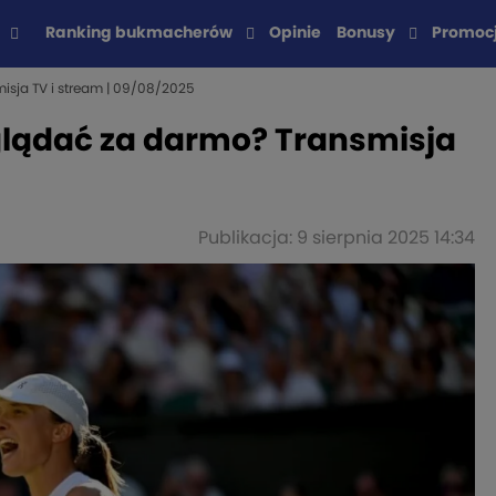
Ranking bukmacherów
Opinie
Bonusy
Promoc
sja TV i stream | 09/08/2025
glądać za darmo? Transmisja
Publikacja: 9 sierpnia 2025 14:34