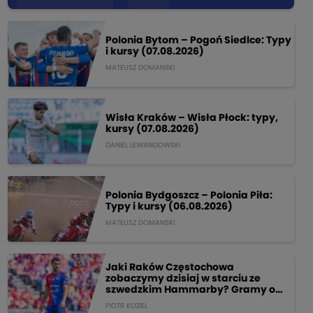
Polonia Bytom – Pogoń Siedlce: Typy
i kursy (07.08.2026)
MATEUSZ DOMANSKI
Wisła Kraków – Wisła Płock: typy,
kursy (07.08.2026)
DANIEL LEWANDOWSKI
Polonia Bydgoszcz – Polonia Piła:
Typy i kursy (06.08.2026)
MATEUSZ DOMANSKI
Jaki Raków Częstochowa
zobaczymy dzisiaj w starciu ze
szwedzkim Hammarby? Gramy o
205 PLN!
PIOTR KOZIEL