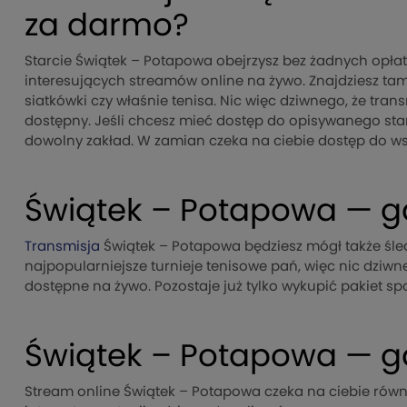
za darmo?
Starcie Świątek – Potapowa obejrzysz bez żadnych opła
interesujących streamów online na żywo. Znajdziesz tam 
siatkówki czy właśnie tenisa. Nic więc dziwnego, że tr
dostępny. Jeśli chcesz mieć dostęp do opisywanego star
dowolny zakład. W zamian czeka na ciebie dostęp do wsz
Świątek – Potapowa — gd
Transmisja
Świątek – Potapowa będziesz mógł także śle
najpopularniejsze turnieje tenisowe pań, więc nic dziw
dostępne na żywo. Pozostaje już tylko wykupić pakiet sp
Świątek – Potapowa — gd
Stream online Świątek – Potapowa czeka na ciebie równi