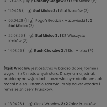
17.04.26 (I lig):
Chrobry Głogów 2 : 1
Stal Mielec (P)
11.04.26 (I lig):
Stal Mielec 3 : 1
Stal Rzeszów (Z)
06.04.26 (I lig): Pogoń Grodzisk Mazowiecki
1 : 2
Stal Mielec
(Z)
22.03.26 (I lig):
Stal Mielec 3 : 1
KS Wieczysta
Kraków (Z)
14.03.26 (I lig):
Ruch Chorzów 2 : 1
Stal Mielec (P)
Śląśk Wrocław
jest ostatnio w bardzo dobrej formie i
wygrali 3 z 5 niedawnych starć. Drużyna ma jednak
problemy na wyjazdach i poza własnym stadionem tak
mocni nie są. Ostatnio zdarzyła im się nawet wpadka i
remis ze Zniczem Pruszków.
18.04.26 (I lig): Śląsk Wrocław
2 : 2
Znicz Pruszków