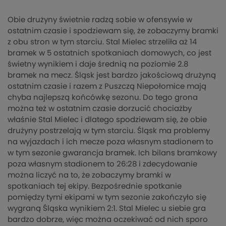
Obie drużyny świetnie radzą sobie w ofensywie w
ostatnim czasie i spodziewam się, że zobaczymy bramki
z obu stron w tym starciu. Stal Mielec strzeliła aż 14
bramek w 5 ostatnich spotkaniach domowych, co jest
świetny wynikiem i daje średnią na poziomie 2.8
bramek na mecz. Śląsk jest bardzo jakościową drużyną
ostatnim czasie i razem z Puszczą Niepołomice mają
chyba najlepszą końcówkę sezonu. Do tego grona
można też w ostatnim czasie dorzucić chociażby
właśnie Stal Mielec i dlatego spodziewam się, że obie
drużyny postrzelają w tym starciu. Śląsk ma problemy
na wyjazdach i ich mecze poza własnym stadionem to
w tym sezonie gwarancja bramek. Ich bilans bramkowy
poza własnym stadionem to 26:28 i zdecydowanie
można liczyć na to, że zobaczymy bramki w
spotkaniach tej ekipy. Bezpośrednie spotkanie
pomiędzy tymi ekipami w tym sezonie zakończyło się
wygraną Śląska wynikiem 2:1. Stal Mielec u siebie gra
bardzo dobrze, więc można oczekiwać od nich sporo