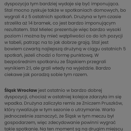
dyspozycja tym bardziej wydaje się być imponująca.
Stal mocno zyskuje także w spotkaniach domowych, bo
wygrali 4 z 5 ostatnich spotkań. Drużyna w tym czasie
strzeliła aż 14 bramek, co jest bardzo imponującym
rezultatem. Stal Mielec prezentuje więc bardzo wysoki
poziom i można by mieć wątpliwości co do ich pozycji
w tabeli, patrząc na to jak dobrze grają. Stal jest
bowiem czwartą najlepszą drużyną w ciągu ostatnich 5
spotkań, jeżeli chodzi o formę punktową. W
bezpośrednim spotkaniu ze Śląskiem przegrali
wynikiem 2:1, ale grali wtedy na wyjeździe. Bardzo
ciekawe jak poradzą sobie tym razem.
Śląsk Wrocław
jest ostatnio w bardzo dobrej
dyspozycji, chociaż w ostatniej kolejce zdarzyła im się
wpadka. Drużyna zaliczyła remis ze Zniczem Pruszków,
który rywalizuje w tym sezonie o utrzymanie. Warto
jednocześnie zaznaczyć, że Śląsk w tym meczu był
gospodarzem, więc zdecydowanie powinni wygrać
takie spotkanie. Na ten moment są na drugim miejscu