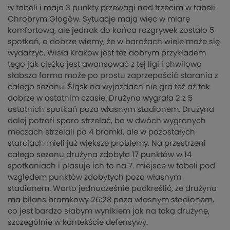
w tabeli i maja 3 punkty przewagi nad trzecim w tabeli
Chrobrym Głogów. Sytuacje mają więc w miarę
komfortową, ale jednak do końca rozgrywek zostało 5
spotkań, a dobrze wiemy, że w barażach wiele może się
wydarzyć. Wisła Kraków jest też dobrym przykładem
tego jak ciężko jest awansować z tej ligi i chwilowa
słabsza forma może po prostu zaprzepaścić starania z
całego sezonu. Śląsk na wyjazdach nie gra też aż tak
dobrze w ostatnim czasie. Drużyna wygrała 2 z 5
ostatnich spotkań poza własnym stadionem. Drużyna
dalej potrafi sporo strzelać, bo w dwóch wygranych
meczach strzelali po 4 bramki, ale w pozostałych
starciach mieli już większe problemy. Na przestrzeni
całego sezonu drużyna zdobyła 17 punktów w 14
spotkaniach i plasuje ich to na 7. miejsce w tabeli pod
względem punktów zdobytych poza własnym
stadionem. Warto jednocześnie podkreślić, że drużyna
ma bilans bramkowy 26:28 poza własnym stadionem,
co jest bardzo słabym wynikiem jak na taką drużynę,
szczególnie w kontekście defensywy.