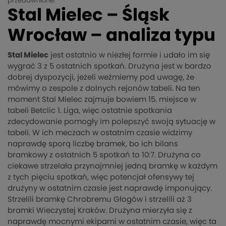
przedawnione.
Stal Mielec – Śląsk
Wrocław – analiza typu
Stal Mielec
jest ostatnio w niezłej formie i udało im się
wygrać 3 z 5 ostatnich spotkań. Drużyna jest w bardzo
dobrej dyspozycji, jeżeli weźmiemy pod uwagę, że
mówimy o zespole z dolnych rejonów tabeli. Na ten
moment Stal Mielec zajmuje bowiem 15. miejsce w
tabeli Betclic 1. Liga, więc ostatnie spotkania
zdecydowanie pomogły im polepszyć swoją sytuację w
tabeli. W ich meczach w ostatnim czasie widzimy
naprawdę sporą liczbę bramek, bo ich bilans
bramkowy z ostatnich 5 spotkań to 10:7. Drużyna co
ciekawe strzelała przynajmniej jedną bramkę w każdym
z tych pięciu spotkań, więc potencjał ofensywy tej
drużyny w ostatnim czasie jest naprawdę imponujący.
Strzelili bramkę Chrobremu Głogów i strzelili aż 3
bramki Wieczystej Kraków. Drużyna mierzyła się z
naprawdę mocnymi ekipami w ostatnim czasie, więc ta