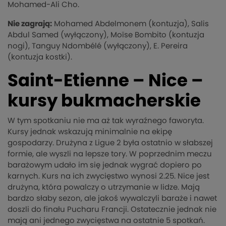
Mohamed-Ali Cho.
Nie zagrają:
Mohamed Abdelmonem (kontuzja), Salis
Abdul Samed (wyłączony), Moïse Bombito (kontuzja
nogi), Tanguy Ndombélé (wyłączony), E. Pereira
(kontuzja kostki).
Saint-Etienne – Nice –
kursy bukmacherskie
W tym spotkaniu nie ma aż tak wyraźnego faworyta.
Kursy jednak wskazują minimalnie na ekipę
gospodarzy. Drużyna z Ligue 2 była ostatnio w słabszej
formie, ale wyszli na lepsze tory. W poprzednim meczu
barażowym udało im się jednak wygrać dopiero po
karnych. Kurs na ich zwycięstwo wynosi 2.25. Nice jest
drużyna, która powalczy o utrzymanie w lidze. Mają
bardzo słaby sezon, ale jakoś wywalczyli baraże i nawet
doszli do finału Pucharu Francji. Ostatecznie jednak nie
mają ani jednego zwycięstwa na ostatnie 5 spotkań.