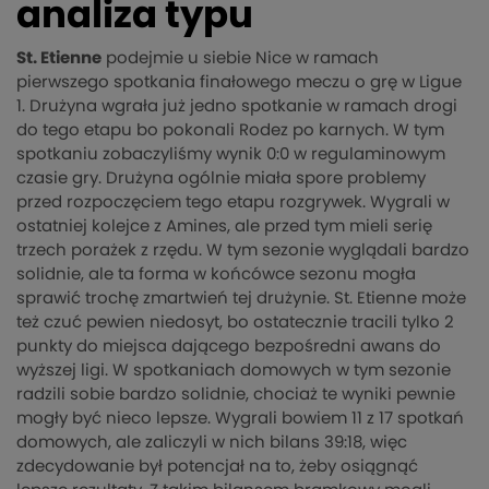
analiza typu
St. Etienne
podejmie u siebie Nice w ramach
pierwszego spotkania finałowego meczu o grę w Ligue
1. Drużyna wgrała już jedno spotkanie w ramach drogi
do tego etapu bo pokonali Rodez po karnych. W tym
spotkaniu zobaczyliśmy wynik 0:0 w regulaminowym
czasie gry. Drużyna ogólnie miała spore problemy
przed rozpoczęciem tego etapu rozgrywek. Wygrali w
ostatniej kolejce z Amines, ale przed tym mieli serię
trzech porażek z rzędu. W tym sezonie wyglądali bardzo
solidnie, ale ta forma w końcówce sezonu mogła
sprawić trochę zmartwień tej drużynie. St. Etienne może
też czuć pewien niedosyt, bo ostatecznie tracili tylko 2
punkty do miejsca dającego bezpośredni awans do
wyższej ligi. W spotkaniach domowych w tym sezonie
radzili sobie bardzo solidnie, chociaż te wyniki pewnie
mogły być nieco lepsze. Wygrali bowiem 11 z 17 spotkań
domowych, ale zaliczyli w nich bilans 39:18, więc
zdecydowanie był potencjał na to, żeby osiągnąć