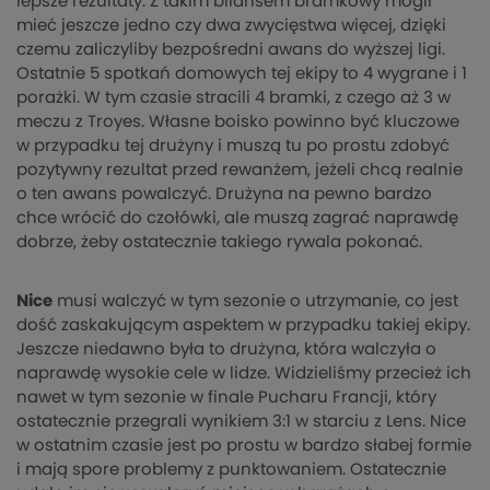
lepsze rezultaty. Z takim bilansem bramkowy mogli
mieć jeszcze jedno czy dwa zwycięstwa więcej, dzięki
czemu zaliczyliby bezpośredni awans do wyższej ligi.
Ostatnie 5 spotkań domowych tej ekipy to 4 wygrane i 1
porażki. W tym czasie stracili 4 bramki, z czego aż 3 w
meczu z Troyes. Własne boisko powinno być kluczowe
w przypadku tej drużyny i muszą tu po prostu zdobyć
pozytywny rezultat przed rewanżem, jeżeli chcą realnie
o ten awans powalczyć. Drużyna na pewno bardzo
chce wrócić do czołówki, ale muszą zagrać naprawdę
dobrze, żeby ostatecznie takiego rywala pokonać.
Nice
musi walczyć w tym sezonie o utrzymanie, co jest
dość zaskakującym aspektem w przypadku takiej ekipy.
Jeszcze niedawno była to drużyna, która walczyła o
naprawdę wysokie cele w lidze. Widzieliśmy przecież ich
nawet w tym sezonie w finale Pucharu Francji, który
ostatecznie przegrali wynikiem 3:1 w starciu z Lens. Nice
w ostatnim czasie jest po prostu w bardzo słabej formie
i mają spore problemy z punktowaniem. Ostatecznie