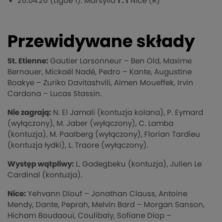
26.04.26 (Ligue 1): Marsylia
1 : 1
Nice (R)
Przewidywane składy
St. Etienne:
Gautier Larsonneur – Ben Old, Maxime
Bernauer, Mickaël Nadé, Pedro – Kante, Augustine
Boakye – Zuriko Davitashvili, Aïmen Moueffek, Irvin
Cardona – Lucas Stassin.
Nie zagrają:
N. El Jamali (kontuzja kolana), P. Eymard
(wyłączony), M. Jaber (wyłączony), C. Lamba
(kontuzja), M. Paalberg (wyłączony), Florian Tardieu
(kontuzja łydki), L. Traore (wyłączony).
Występ wątpliwy:
L. Gadegbeku (kontuzja), Julien Le
Cardinal (kontuzja).
Nice:
Yehvann Diouf – Jonathan Clauss, Antoine
Mendy, Dante, Peprah, Melvin Bard – Morgan Sanson,
Hicham Boudaoui, Coulibaly, Sofiane Diop –