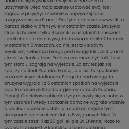
udało im się wywalczyć miejsce w barażach o
utrzymanie, więc mają szansę uratować swój los i
zagrać w przyszłym sezonie w najwyższej fazie
rozgrywkowej we Francji. Drużyna gra przede wszystkim
bardzo słabo w ofensywie w ostatnim czasie. Drużyna
strzeliła bowiem tylko 4 bramki w ostatnich 5 meczach.
Jeżeli chodzi o defensywę, to drużyna straciła 7 bramek
w ostatnich 5 meczach, co nie jest tak słabym
wynikiem, zwłaszcza biorąc pod uwagę fakt, że 3 bramki
stracili w finale z Lens. Problemem może być fakt, że w
tym starciu zagrają na wyjeździe. Zależy też jak się
spojrzy na finał Pucharu Francji, ale jest to spotkanie
poza własnym stadionem. Biorąc to pod uwagę, to
drużyna wygrała 1 z 5 ostatnich spotkań na wyjeździe i
było to starcie ze Strasbourgiem w ramach Pucharu
Francji. Co ciekawe obie drużyny mierzyły się ze sobą w
tym sezonie i wtedy spotkanie domowe wygrała właśnie
Nice. Jednocześnie ostatnie 5 spotkań między tymi
drużynami na przestrzeni lat to 5 wygranych Nice. W
tym czasie strzelili aż 20 goli ekipie St. Etienne. Może to
być ważny aspekt w kontekście tego spotkania.