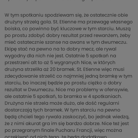
W tym spotkaniu spodziewam się, że ostatecznie obie
drużyny strzelą gola. St. Etienne ma przewagę własnego
boiska, co powinno być kluczowe w tym starciu. Muszą
po prostu zdobyć dobry rezultat przed rewanżem, żeby
mieć ostatecznie szanse na awans w tym dwumeczu.
Ekipę stać na pewno na to dobry mecz, ale rywal
wygodny dla nich nie jest. Ostatnie 5 spotkań na
przestrzeni alt to aż 5 wygranych Nice, w których
drużyna strzeliła aż 20 bramek. St. Etienne więc musi
zdecydowanie strzelić co najmniej jedną bramkę w tym
starciu, bo inaczej będzie po prostu ciężko o dobry
rezultat w Dwumeczu. Nice ma problemy w ofensywie,
ale ostatnie 5 spotkań, to bramka w 4 spotkaniach.
Drużyna nie strzela może dużo, ale dość regularni
dostarczają tych bramek. W tym starciu na pewno
będą chcieli tego rywala zaskoczyć, bo jednak wiedzą,
że z nimi akurat gra im się bardzo dobrze. Nice też jest
po przegranym finale Pucharu Francji, więc można
oczekiwać od nich tego, że będą dodatkowo