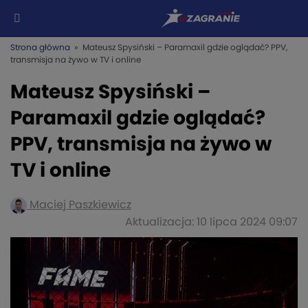
Strona główna
» Mateusz Spysiński – Paramaxil gdzie oglądać? PPV,
transmisja na żywo w TV i online
Mateusz Spysiński –
Paramaxil gdzie oglądać?
PPV, transmisja na żywo w
TV i online
Maciej Paszkiewicz
Aktualizacja: 10 lipca 2024 09:07