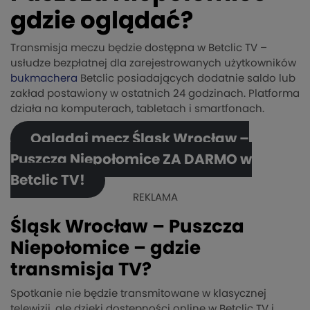
gdzie oglądać?
Transmisja meczu będzie dostępna w Betclic TV –
usłudze bezpłatnej dla zarejestrowanych użytkowników
bukmachera
Betclic posiadających dodatnie saldo lub
zakład postawiony w ostatnich 24 godzinach. Platforma
działa na komputerach, tabletach i smartfonach.
Oglądaj mecz Śląsk Wrocław –
Puszcza Niepołomice ZA DARMO w
Betclic TV!
REKLAMA
Śląsk Wrocław – Puszcza
Niepołomice – gdzie
transmisja TV?
Spotkanie nie będzie transmitowane w klasycznej
telewizji, ale dzięki dostępności online w Betclic TV i