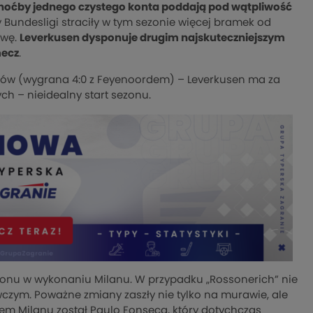
choćby jednego czystego konta poddają pod wątpliwość
ły Bundesligi straciły w tym sezonie więcej bramek od
ywę.
Leverkusen dysponuje drugim najskuteczniejszym
mecz
.
rzów (wygrana 4:0 z Feyenoordem) – Leverkusen ma za
ch – nieidealny start sezonu.
u w wykonaniu Milanu. W przypadku „Rossonerich” nie
ym. Poważne zmiany zaszły nie tylko na murawie, ale
em Milanu został Paulo Fonseca, który dotychczas