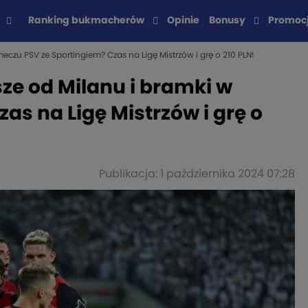
Ranking bukmacherów
Opinie
Bonusy
Promoc
eczu PSV ze Sportingiem? Czas na Ligę Mistrzów i grę o 210 PLN!
sze od Milanu i bramki w
as na Ligę Mistrzów i grę o
Publikacja: 1 października 2024 07:28