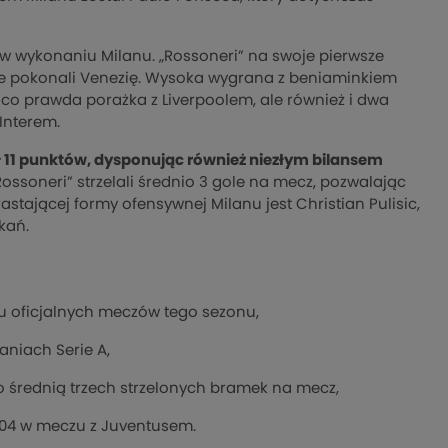
w wykonaniu Milanu. „Rossoneri” na swoje pierwsze
wnie pokonali Venezię. Wysoka wygrana z beniaminkiem
o prawda porażka z Liverpoolem, ale również i dwa
Interem.
ił 11 punktów, dysponując również niezłym bilansem
Rossoneri” strzelali średnio 3 gole na mecz, pozwalając
tającej formy ofensywnej Milanu jest Christian Pulisic,
kań.
iu oficjalnych meczów tego sezonu,
aniach Serie A,
średnią trzech strzelonych bramek na mecz,
7.04 w meczu z Juventusem.