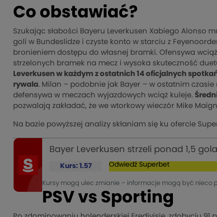
Co obstawiać?
Szukając słabości Bayeru Leverkusen Xabiego Alonso mu
goli w Bundeslidze i czyste konto w starciu z Feyenoor
bronieniem dostępu do własnej bramki. Ofensywa wciąż
strzelonych bramek na mecz i wysoka skuteczność duetu W
Leverkusen w każdym z ostatnich 14 oficjalnych spot
rywala
. Milan – podobnie jak Bayer – w ostatnim czas
defensywa w meczach wyjazdowych wciąż kuleje.
Średn
pozwalają zakładać, że we wtorkowy wieczór Mike Maignan
Na bazie powyższej analizy skłaniam się ku ofercie Superb
Bayer Leverkusen strzeli ponad 1,5 gol
Odwiedź
Superbet
Kurs: 1.57
Kursy mogą ulec zmianie – informacje mogą być nieco 
PSV vs Sporting
Po zdominowaniu holenderskiej Eredivisie, zdobyciu 91 pu