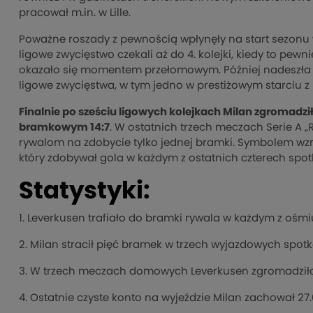
pracował m.in. w Lille.
Poważne roszady z pewnością wpłynęły na start sezonu 
ligowe zwycięstwo czekali aż do 4. kolejki, kiedy to pe
okazało się momentem przełomowym. Później nadeszła c
ligowe zwycięstwa, w tym jedno w prestiżowym starciu z 
Finalnie po sześciu ligowych kolejkach Milan zgromadz
bramkowym 14:7
. W ostatnich trzech meczach Serie A „
rywalom na zdobycie tylko jednej bramki. Symbolem wzras
który zdobywał gola w każdym z ostatnich czterech spot
Statystyki:
1. Leverkusen trafiało do bramki rywala w każdym z ośm
2. Milan stracił pięć bramek w trzech wyjazdowych spotk
3. W trzech meczach domowych Leverkusen zgromadziło 
4. Ostatnie czyste konto na wyjeździe Milan zachował 2