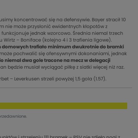
simy koncentrować się na defensywie. Bayer stracił 10
dem nie może przysłonić ewidentnych kłopotów z
 funkcjonuje jednak wzorcowo. Średnia niemal trzech
irtz – Boniface (kolejno 4 i 3 trafienia ligowe).
kań domowych trafiało minimum dwukrotnie do bramki
ie może pochwalić się ofensywnymi dokonaniami, jednak
io niemal dwa gole tracone na mecz w delegacji
 będzie musiał wyciągać piłkę z siatki więcej niż raz.
et – Leverkusen strzeli powyżej 1,5 gola (1.57).
a
przedawnione.
nktów i strzeleniu 111 bramek – PSV nie zdjęło nogi z