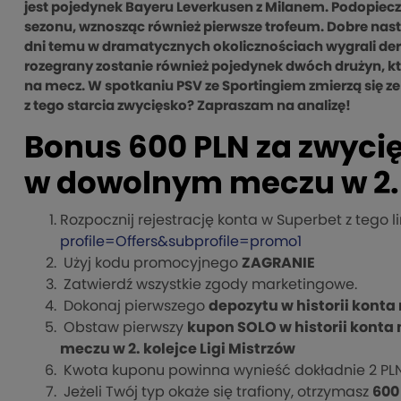
jest pojedynek Bayeru Leverkusen z Milanem. Podopieczn
sezonu, wznosząc również pierwsze trofeum. Dobre nastr
dni temu w dramatycznych okolicznościach wygrali der
rozegrany zostanie również pojedynek dwóch drużyn, kt
na mecz. W spotkaniu PSV ze Sportingiem zmierzą się ze
z tego starcia zwycięsko? Zapraszam na analizę!
Bonus 600 PLN za zwyci
w dowolnym meczu w 2. k
Rozpocznij rejestrację konta w Superbet z tego l
profile=Offers&subprofile=promo1
Użyj kodu promocyjnego
ZAGRANIE
Zatwierdź wszystkie zgody marketingowe.
Dokonaj pierwszego
depozytu w historii kont
Obstaw pierwszy
kupon SOLO w historii kont
meczu w 2. kolejce Ligi Mistrzów
Kwota kuponu powinna wynieść dokładnie 2 PLN
Jeżeli Twój typ okaże się trafiony, otrzymasz
600