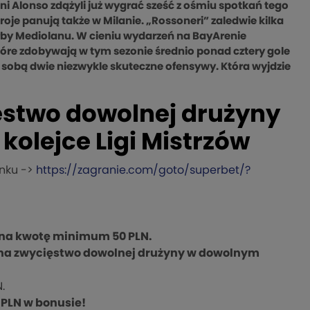
i Alonso zdążyli już wygrać sześć z ośmiu spotkań tego
oje panują także w Milanie. „Rossoneri” zaledwie kilka
by Mediolanu. W cieniu wydarzeń na BayArenie
óre zdobywają w tym sezonie średnio ponad cztery gole
 sobą dwie niezwykle skuteczne ofensywy. Która wyjdzie
ęstwo dowolnej drużyny
olejce Ligi Mistrzów
inku ->
https://zagranie.com/goto/superbet/?
a na kwotę minimum 50 PLN.
a na zwycięstwo dowolnej drużyny w dowolnym
.
 PLN w bonusie!