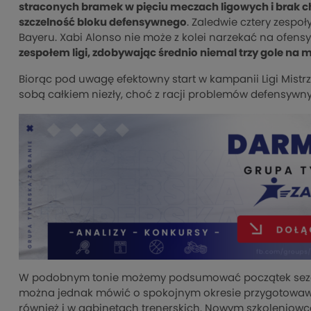
straconych bramek w pięciu meczach ligowych i brak 
szczelność bloku defensywnego
. Zaledwie cztery zespo
Bayeru. Xabi Alonso nie może z kolei narzekać na ofens
zespołem ligi, zdobywając średnio niemal trzy gole na 
Biorąc pod uwagę efektowny start w kampanii Ligi Mist
sobą całkiem niezły, choć z racji problemów defensywny
W podobnym tonie możemy podsumować początek sezon
można jednak mówić o spokojnym okresie przygotowawcz
również i w gabinetach trenerskich. Nowym szkoleniowc