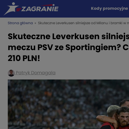
Kody promocyjne
Strona główna
» Skuteczne Leverkusen silniejsze od Milanu i bramki w m
Skuteczne Leverkusen silniej
meczu PSV ze Sportingiem? Cz
210 PLN!
Patryk Domagala