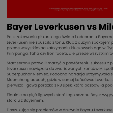
Bayer Leverkusen vs Mi
Po zszokowaniu piłkarskiego świata i odebraniu Bayerno
Leverkusen nie spuściło z tonu. Klub z dużym spokojem 
przede wszystkim na zatrzymaniu kluczowych ogniw. Ty
Frimponga, Taha czy Boniface’a, ale przede wszystkim t
Start sezonu pozwolił marzyć o powtórzeniu sukcesu z p
Leverkusen nawiązało do zwariowanych końcówek spotka
Superpuchar Niemiec. Podobna narracja utrzymywała się
Moenchengladbach, gdzie w samej końcówce Leverkusen 
pierwsza ligowa porażka z RB Lipsk, która pozbawiła pod
Finalnie na pięć ligowych starć tego sezonu Bayer wygry
starciu z Bayernem.
Doszukując się problemów w drużynie Bayeru Leverkus