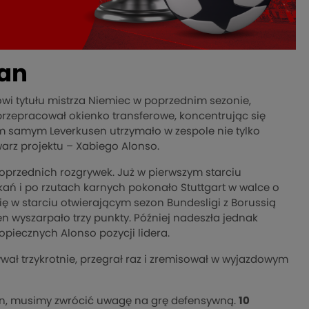
lan
wi tytułu mistrza Niemiec w poprzednim sezonie,
przepracował okienko transferowe, koncentrując się
m samym Leverkusen utrzymało w zespole nie tylko
warz projektu – Xabiego Alonso.
oprzednich rozgrywek. Już w pierwszym starciu
ń i po rzutach karnych pokonało Stuttgart w walce o
 w starciu otwierającym sezon Bundesligi z Borussią
wyszarpało trzy punkty. Później nadeszła jednak
opiecznych Alonso pozycji lidera.
wał trzykrotnie, przegrał raz i zremisował w wyjazdowym
en, musimy zwrócić uwagę na grę defensywną.
10