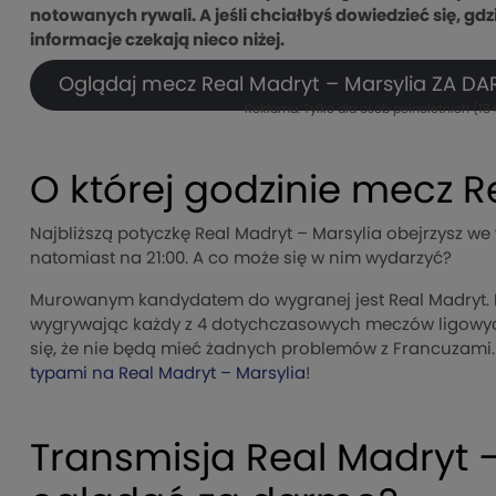
notowanych rywali. A jeśli chciałbyś dowiedzieć się, gd
informacje czekają nieco niżej.
Oglądaj mecz Real Madryt – Marsylia ZA DA
Reklama. Tylko dla osób pełnoletnich (18+
O której godzinie mecz R
Najbliższą potyczkę Real Madryt – Marsylia obejrzysz w
natomiast na 21:00. A co może się w nim wydarzyć?
Murowanym kandydatem do wygranej jest Real Madryt. Ek
wygrywając każdy z 4 dotychczasowych meczów ligowych
się, że nie będą mieć żadnych problemów z Francuzami
typami na Real Madryt – Marsylia
!
Transmisja Real Madryt –