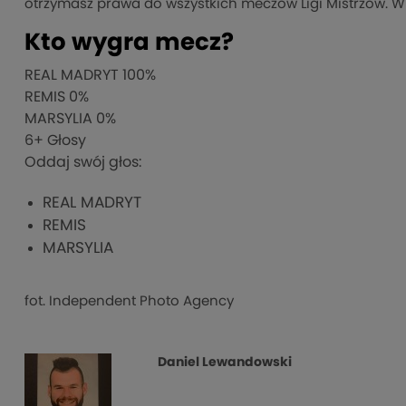
otrzymasz prawa do wszystkich meczów Ligi Mistrzów. W
Kto wygra mecz?
REAL MADRYT
100%
REMIS
0%
MARSYLIA
0%
6
+ Głosy
Oddaj swój głos:
REAL MADRYT
REMIS
MARSYLIA
fot. Independent Photo Agency
Daniel Lewandowski