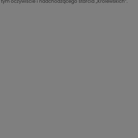
 tym oczywiście i nadchodzącego starcia „Królewskich”.