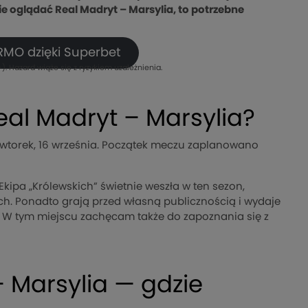
zie oglądać Real Madryt – Marsylia, to potrzebne
RMO dzięki Superbet
). Hazard wiąże się z ryzykiem uzależnienia.
eal Madryt – Marsylia?
e wtorek, 16 września. Początek meczu zaplanowano
ipa „Królewskich” świetnie weszła w ten sezon,
. Ponadto grają przed własną publicznością i wydaje
. W tym miejscu zachęcam także do zapoznania się z
 Marsylia — gdzie