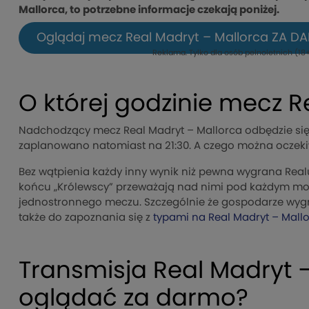
Mallorca, to potrzebne informacje czekają poniżej.
Oglądaj mecz Real Madryt – Mallorca ZA D
Reklama. Tylko dla osób pełnoletnich (18+
O której godzinie mecz R
Nadchodzący mecz Real Madryt – Mallorca odbędzie się 
zaplanowano natomiast na 21:30. A czego można oczek
Bez wątpienia każdy inny wynik niż pewna wygrana Rea
końcu „Królewscy” przeważają nad nimi pod każdym moż
jednostronnego meczu. Szczególnie że gospodarze wygr
także do zapoznania się z
typami na Real Madryt – Mall
Transmisja Real Madryt 
oglądać za darmo?