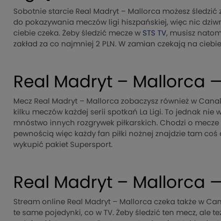
Sobotnie starcie Real Madryt – Mallorca możesz śledzi
do pokazywania meczów ligi hiszpańskiej, więc nic dziw
ciebie czeka. Żeby śledzić mecze w
STS TV
, musisz natom
zakład za co najmniej 2 PLN. W zamian czekają na ciebi
Real Madryt – Mallorca —
Mecz Real Madryt – Mallorca zobaczysz również w Canal+
kilku meczów każdej serii spotkań La Ligi. To jednak ni
mnóstwo innych rozgrywek piłkarskich. Chodzi o mecze po
pewnością więc każdy fan piłki nożnej znajdzie tam coś 
wykupić pakiet Supersport.
Real Madryt – Mallorca —
Stream online Real Madryt – Mallorca czeka także w Can
te same pojedynki, co w TV. Żeby śledzić ten mecz, ale