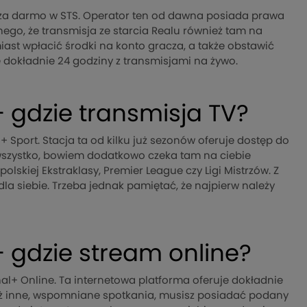
ć za darmo w STS. Operator ten od dawna posiada prawa
nego, że transmisja ze starcia Realu również tam na
iast wpłacić środki na konto gracza, a także obstawić
e dokładnie 24 godziny z transmisjami na żywo.
 gdzie transmisja TV?
 Sport. Stacja ta od kilku już sezonów oferuje dostęp do
e wszystko, bowiem dodatkowo czeka tam na ciebie
lskiej Ekstraklasy, Premier League czy Ligi Mistrzów. Z
dla siebie. Trzeba jednak pamiętać, że najpierw należy
 gdzie stream online?
al+ Online. Ta internetowa platforma oferuje dokładnie
 też inne, wspomniane spotkania, musisz posiadać podany