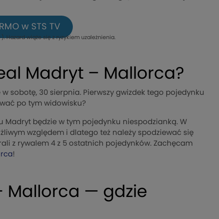
ARMO w STS TV
). Hazard wiąże się z ryzykiem uzależnienia.
eal Madryt – Mallorca?
w sobotę, 30 sierpnia. Pierwszy gwizdek tego pojedynku
iwać po tym widowisku?
lu Madryt będzie w tym pojedynku niespodzianką. W
liwym względem i dlatego też należy spodziewać się
ali z rywalem 4 z 5 ostatnich pojedynków. Zachęcam
orca
!
– Mallorca — gdzie