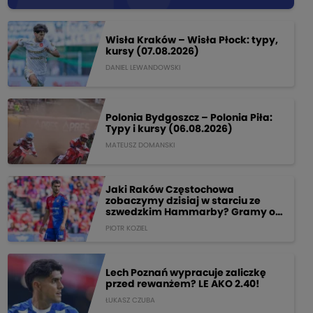
Wisła Kraków – Wisła Płock: typy,
kursy (07.08.2026)
DANIEL LEWANDOWSKI
Polonia Bydgoszcz – Polonia Piła:
Typy i kursy (06.08.2026)
MATEUSZ DOMANSKI
Jaki Raków Częstochowa
zobaczymy dzisiaj w starciu ze
szwedzkim Hammarby? Gramy o
205 PLN!
PIOTR KOZIEL
Lech Poznań wypracuje zaliczkę
przed rewanżem? LE AKO 2.40!
ŁUKASZ CZUBA