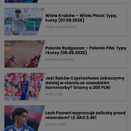
Wisła Kraków – Wisła Płock: typy,
kursy (07.08.2026)
DANIEL LEWANDOWSKI
Polonia Bydgoszcz – Polonia Piła: Typy
i kursy (06.08.2026)
MATEUSZ DOMANSKI
Jaki Raków Częstochowa zobaczymy
dzisiaj w starciu ze szwedzkim
Hammarby? Gramy o 205 PLN!
PIOTR KOZIEL
Lech Poznań wypracuje zaliczkę przed
rewanżem? LE AKO 2.40!
ŁUKASZ CZUBA