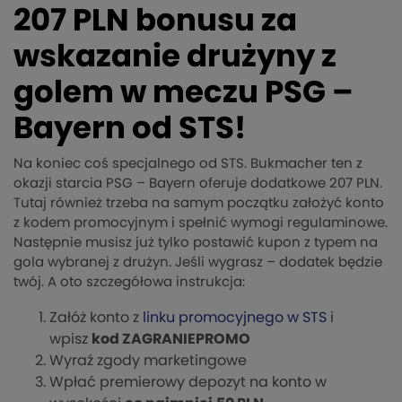
207 PLN bonusu za
wskazanie drużyny z
golem w meczu PSG –
Bayern od STS!
Na koniec coś specjalnego od STS. Bukmacher ten z
okazji starcia PSG – Bayern oferuje dodatkowe 207 PLN.
Tutaj również trzeba na samym początku założyć konto
z kodem promocyjnym i spełnić wymogi regulaminowe.
Następnie musisz już tylko postawić kupon z typem na
gola wybranej z drużyn. Jeśli wygrasz – dodatek będzie
twój. A oto szczegółowa instrukcja:
Załóż konto z
linku promocyjnego w STS
i
wpisz
kod ZAGRANIEPROMO
Wyraź zgody marketingowe
Wpłać premierowy depozyt na konto w