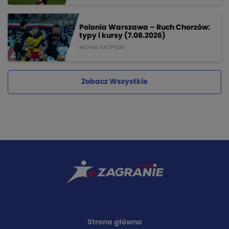
Polonia Warszawa – Ruch Chorzów:
typy i kursy (7.08.2026)
MICHAL KACPRZAK
Zobacz Wszystkie
Strona główna