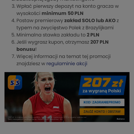
Wpłać pierwszy depozyt na konto gracza w
wysokości
minimum
50 PLN
Postaw premierowy
zakład SOLO lub AKO
z
typem na zwycięstwo Polek z Brazylijkami
Minimalna stawka zakładu to
2 PLN
Jeśli wygrasz kupon, otrzymasz
207 PLN
bonusu
!
Więcej informacji na temat tej promocji
znajdziesz w
regulaminie akcji