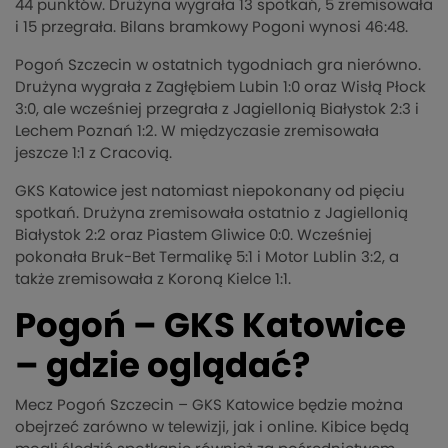
44 punktów. Drużyna wygrała 13 spotkań, 5 zremisowała
i 15 przegrała. Bilans bramkowy Pogoni wynosi 46:48.
Pogoń Szczecin w ostatnich tygodniach gra nierówno.
Drużyna wygrała z Zagłębiem Lubin 1:0 oraz Wisłą Płock
3:0, ale wcześniej przegrała z Jagiellonią Białystok 2:3 i
Lechem Poznań 1:2. W międzyczasie zremisowała
jeszcze 1:1 z Cracovią.
GKS Katowice jest natomiast niepokonany od pięciu
spotkań. Drużyna zremisowała ostatnio z Jagiellonią
Białystok 2:2 oraz Piastem Gliwice 0:0. Wcześniej
pokonała Bruk-Bet Termalikę 5:1 i Motor Lublin 3:2, a
także zremisowała z Koroną Kielce 1:1.
Pogoń – GKS Katowice
– gdzie oglądać?
Mecz Pogoń Szczecin – GKS Katowice będzie można
obejrzeć zarówno w telewizji, jak i online. Kibice będą