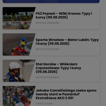
PSŻ Poznań – Wilki Krosno: Typy i
kursy (09.08.2026)
MATEUSZ DOMANSKI
Sparta Wrocław – Motor Lublin: Typy
i kursy (09.08.2026)
MATEUSZ DOMANSKI
Stal Gorzów – Włókniarz
Częstochowa: Typy i kursy
(09.08.2026)
MATEUSZ DOMANSKI
Jakuba Czerwińskiego czeka sporo
twardy starć w Poznaniu?
Ekstraklasa AKO 2.50!
ŁUKASZ CZUBA