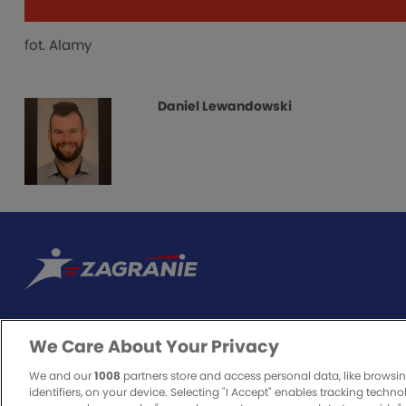
fot. Alamy
Daniel Lewandowski
We Care About Your Privacy
ODPOWIEDZIALNA GRA
We and our
1008
partners store and access personal data, like browsi
identifiers, on your device. Selecting "I Accept" enables tracking techno