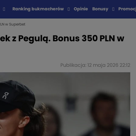
Ranking bukmacherów
Opinie
Bonusy
Promoc
PLN w Superbet
ek z Pegulą. Bonus 350 PLN w
Publikacja: 12 maja 2026 22:12