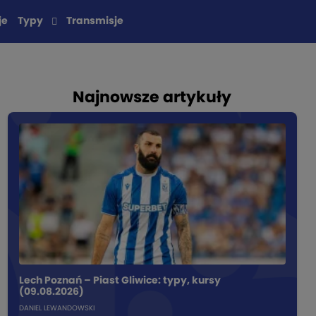
je
Typy
Transmisje
Najnowsze artykuły
Lech Poznań – Piast Gliwice: typy, kursy
(09.08.2026)
DANIEL LEWANDOWSKI