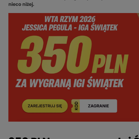
nieco niżej.