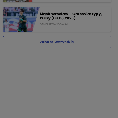
Śląsk Wrocław – Cracovia: typy,
kursy (09.08.2026)
DANIEL LEWANDOWSKI
Zobacz Wszystkie