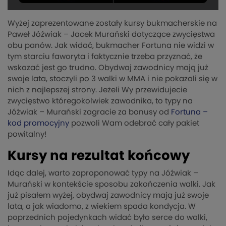
Wyżej zaprezentowane zostały kursy bukmacherskie na
Paweł Jóźwiak – Jacek Murański dotyczące zwycięstwa
obu panów. Jak widać, bukmacher Fortuna nie widzi w
tym starciu faworyta i faktycznie trzeba przyznać, że
wskazać jest go trudno. Obydwaj zawodnicy mają już
swoje lata, stoczyli po 3 walki w MMA i nie pokazali się w
nich z najlepszej strony. Jeżeli Wy przewidujecie
zwycięstwo któregokolwiek zawodnika, to typy na
Jóźwiak – Murański zagracie za bonusy od
Fortuna –
kod promocyjny
pozwoli Wam odebrać cały pakiet
powitalny!
Kursy na rezultat końcowy
Idąc dalej, warto zaproponować typy na Jóźwiak –
Murański w kontekście sposobu zakończenia walki. Jak
już pisałem wyżej, obydwaj zawodnicy mają już swoje
lata, a jak wiadomo, z wiekiem spada kondycja. W
poprzednich pojedynkach widać było serce do walki,