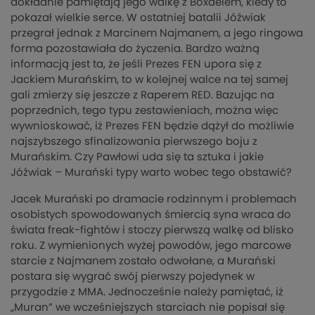
dokładnie pamiętają jego walkę z Boxdelem, kiedy to
pokazał wielkie serce. W ostatniej batalii Jóźwiak
przegrał jednak z Marcinem Najmanem, a jego ringowa
forma pozostawiała do życzenia. Bardzo ważną
informacją jest ta, że jeśli Prezes FEN upora się z
Jackiem Murańskim, to w kolejnej walce na tej samej
gali zmierzy się jeszcze z Raperem RED. Bazując na
poprzednich, tego typu zestawieniach, można więc
wywnioskować, iż Prezes FEN będzie dążył do możliwie
najszybszego sfinalizowania pierwszego boju z
Murańskim. Czy Pawłowi uda się ta sztuka i jakie
Jóźwiak – Murański typy warto wobec tego obstawić?
Jacek Murański po dramacie rodzinnym i problemach
osobistych spowodowanych śmiercią syna wraca do
świata freak-fightów i stoczy pierwszą walkę od blisko
roku. Z wymienionych wyżej powodów, jego marcowe
starcie z Najmanem zostało odwołane, a Murański
postara się wygrać swój pierwszy pojedynek w
przygodzie z MMA. Jednocześnie należy pamiętać, iż
„Muran” we wcześniejszych starciach nie popisał się