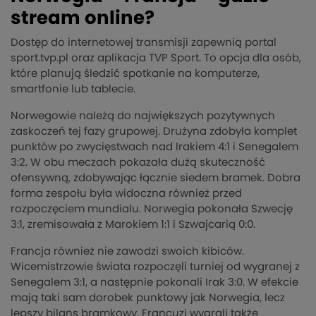
stream online?
Dostęp do internetowej transmisji zapewnią portal
sport.tvp.pl oraz aplikacja TVP Sport. To opcja dla osób,
które planują śledzić spotkanie na komputerze,
smartfonie lub tablecie.
Norwegowie należą do największych pozytywnych
zaskoczeń tej fazy grupowej. Drużyna zdobyła komplet
punktów po zwycięstwach nad Irakiem 4:1 i Senegalem
3:2. W obu meczach pokazała dużą skuteczność
ofensywną, zdobywając łącznie siedem bramek. Dobra
forma zespołu była widoczna również przed
rozpoczęciem mundialu. Norwegia pokonała Szwecję
3:1, zremisowała z Marokiem 1:1 i Szwajcarią 0:0.
Francja również nie zawodzi swoich kibiców.
Wicemistrzowie świata rozpoczęli turniej od wygranej z
Senegalem 3:1, a następnie pokonali Irak 3:0. W efekcie
mają taki sam dorobek punktowy jak Norwegia, lecz
lepszy bilans bramkowy. Francuzi wygrali także