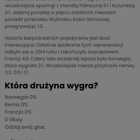
wcześniejsze sparingi z Irlandią Północną 3:1 i Kolumbią
3:1. Jedyną porażkę w pięciu ostatnich meczach
ponieśli przeciwko Wybrzeżu Kości Słoniowej,
przegrywając 1:2.
Historia bezpośrednich pojedynków jest dość
interesująca. Ostatnie spotkanie tych reprezentacji
odbyło się w 2014 roku i zakończyło zwycięstwem
Francji 4:0. Cztery lata wcześniej lepsza była Norwegia,
która wygrała 2:1. Wcześniejsze mecze przynosiły remisy
3:3, 0:0 i 1:1.
Która drużyna wygra?
Norwegia
0%
Remis
0%
Francja
0%
0
Głosy
Oddaj swój głos: