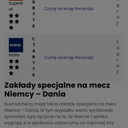
0
Superb
g
B
Czytaj recenzję
Recenzja
et
r
T
a
T
j!
S
1.
Z
7
a
4
g
etoto
B
Czytaj recenzję
Recenzja
r
T
a
T
j!
S
Zakłady specjalne na mecz
Niemcy – Dania
Bukmacherzy mają także zakłady specjalne na mecz
Niemcy – Dania. W tym wypadku warto spróbować
sprawdzić typy łączone na to, że Werner i spółka
wygrają, a w spotkaniu zobaczymy co najmniej trzy