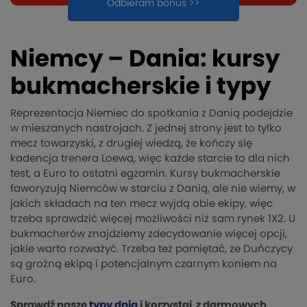
Odbieram bonus >>
Niemcy – Dania: kursy
bukmacherskie i typy
Reprezentacja Niemiec do spotkania z Danią podejdzie
w mieszanych nastrojach. Z jednej strony jest to tylko
mecz towarzyski, z drugiej wiedzą, że kończy się
kadencja trenera Loewa, więc każde starcie to dla nich
test, a Euro to ostatni egzamin. Kursy bukmacherskie
faworyzują Niemców w starciu z Danią, ale nie wiemy, w
jakich składach na ten mecz wyjdą obie ekipy, więc
trzeba sprawdzić więcej możliwości niż sam rynek 1X2. U
bukmacherów znajdziemy zdecydowanie więcej opcji,
jakie warto rozważyć. Trzeba też pamiętać, że Duńczycy
są groźną ekipą i potencjalnym czarnym koniem na
Euro.
Sprawdź nasze
typy dnia
i korzystaj z darmowych