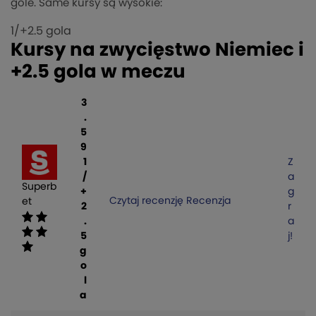
gole. Same kursy są wysokie:
1/+2.5 gola
Kursy na zwycięstwo Niemiec i
+2.5 gola w meczu
3
.
5
9
1
Z
/
a
Superb
+
g
Czytaj recenzję
Recenzja
et
2
r
.
a
5
j!
g
o
l
a