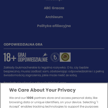
ABC Gracza
Archiwum
Polityka afiliacyjna
ODPOWIEDZIALNA GRA
Zakłady bukmacherskie to legalna rozrywka. O to, czy będzie
bezpieczna, musisz zadbać sam, obstawiając odpowiedzialnie i z pełną
świadomością zagrożenia, jakie może nieść ze sobą.
Dowiedz się więcej o odpowiedzialnej grze.
We Care About Your Privacy
SPONSORZY SERWISU
We and our
1006
partners store and access personal data, like
browsing data or unique identifiers, on your device. Selecting "I
Accept" enables tracking technologies to support the purposes