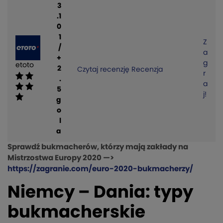
3
.1
0
1
Z
/
a
+
g
etoto
2
Czytaj recenzję
Recenzja
r
.
a
5
j!
g
o
l
a
Sprawdź bukmacherów, którzy mają zakłady na
Mistrzostwa Europy 2020 —>
https://zagranie.com/euro-2020-bukmacherzy/
Niemcy – Dania: typy
bukmacherskie