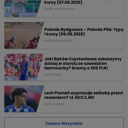
kursy (07.08.2026)
DANIEL LEWANDOWSKI
Polonia Bydgoszcz – Polonia Piła: Typy
i kursy (06.08.2026)
MATEUSZ DOMANSKI
Jaki Raków Częstochowa zobaczymy
dzisiaj w starciu ze szwedzkim
Hammarby? Gramy o 205 PLN!
PIOTR KOZIEL
Lech Poznań wypracuje zaliczkę przed
rewanżem? LE AKO 2.40!
ŁUKASZ CZUBA
Zobacz Wszystkie