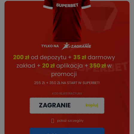
TYLKO NA
200 zł
od depozytu +
35 zł
darmowy
zakład +
20 zł
aplikacja +
350 zł
w
promocji
255 ZŁ + 350 ZŁ NA START W SUPERBET!
KOD REJESTRACYJNY
ZAGRANIE
kopiuj
pokaż szczegóły