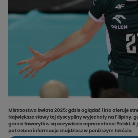
Mistrzostwa świata 2025: gdzie oglądać i kto oferuje st
Największe sławy tej dyscypliny wyjechały na Filipiny, 
gronie faworytów są oczywiście reprezentanci Polski. A j
potrzebne informacje znajdziesz w poniższym tekście.