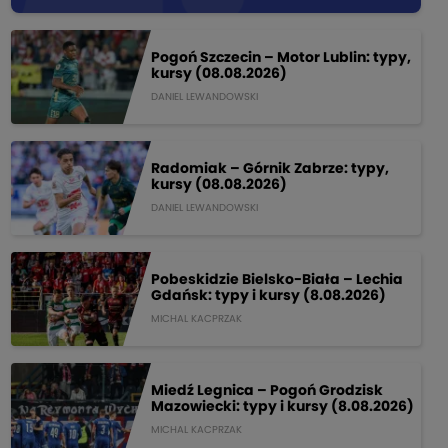
Pogoń Szczecin – Motor Lublin: typy,
kursy (08.08.2026)
DANIEL LEWANDOWSKI
Radomiak – Górnik Zabrze: typy,
kursy (08.08.2026)
DANIEL LEWANDOWSKI
Pobeskidzie Bielsko-Biała – Lechia
Gdańsk: typy i kursy (8.08.2026)
MICHAL KACPRZAK
Miedź Legnica – Pogoń Grodzisk
Mazowiecki: typy i kursy (8.08.2026)
MICHAL KACPRZAK