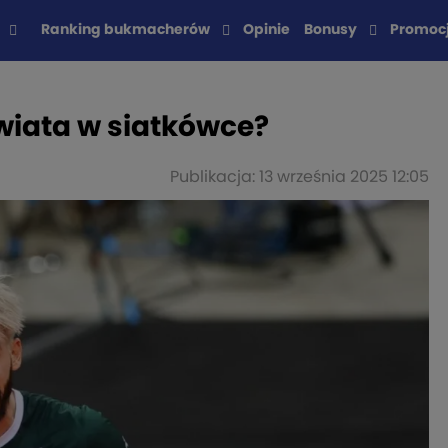
Ranking bukmacherów
Opinie
Bonusy
Promoc
wiata w siatkówce?
Publikacja: 13 września 2025 12:05