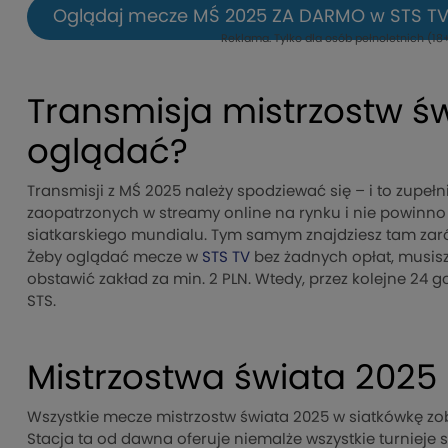
Oglądaj mecze MŚ 2025 ZA DARMO w STS T
Reklama. Tylko dla osób pełnoletnich (18+
Transmisja mistrzostw ś
oglądać?
Transmisji z MŚ 2025 należy spodziewać się – i to zupełn
zaopatrzonych w streamy online na rynku i nie powinno 
siatkarskiego mundialu. Tym samym znajdziesz tam zarów
Żeby oglądać mecze w
STS TV
bez żadnych opłat, musis
obstawić zakład za min. 2 PLN. Wtedy, przez kolejne 24 
STS.
Mistrzostwa świata 2025 
Wszystkie mecze mistrzostw świata 2025 w siatkówkę zob
Stacja ta od dawna oferuje niemalże wszystkie turnieje 