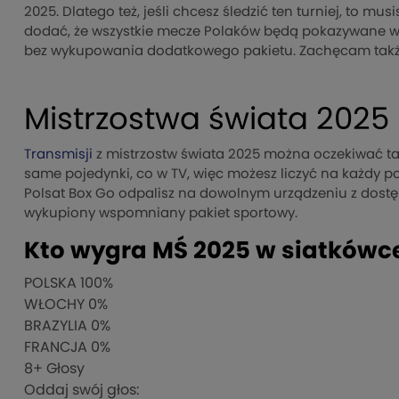
2025. Dlatego też, jeśli chcesz śledzić ten turniej, to m
dodać, że wszystkie mecze Polaków będą pokazywane w o
bez wykupowania dodatkowego pakietu. Zachęcam takż
Mistrzostwa świata 2025
Transmisji
z mistrzostw świata 2025 można oczekiwać tak
same pojedynki, co w TV, więc możesz liczyć na każdy p
Polsat Box Go odpalisz na dowolnym urządzeniu z dostę
wykupiony wspomniany pakiet sportowy.
Kto wygra MŚ 2025 w siatkówc
POLSKA
100%
WŁOCHY
0%
BRAZYLIA
0%
FRANCJA
0%
8
+ Głosy
Oddaj swój głos: