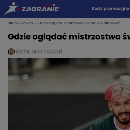
Kody promocyjne
Strona główna
» Gdzie oglądać mistrzostwa świata w siatkówce?
Gdzie oglądać mistrzostwa ś
Daniel Lewandowski