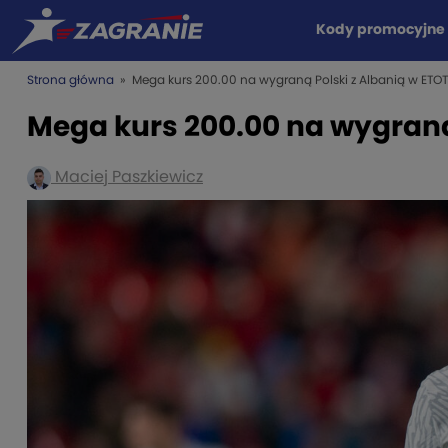
Kody promocyjne
Strona główna
» Mega kurs 200.00 na wygraną Polski z Albanią w ETO
Mega kurs 200.00 na wygraną
Maciej Paszkiewicz