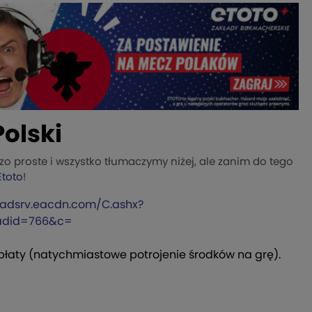
olski
o proste i wszystko tłumaczymy niżej, ale zanim do tego
toto
!
o.adsrv.eacdn.com/C.ashx?
adid=766&c=
płaty (natychmiastowe potrojenie środków na grę).