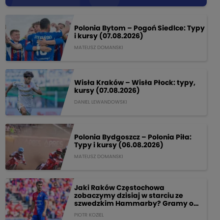
Polonia Bytom – Pogoń Siedlce: Typy
i kursy (07.08.2026)
MATEUSZ DOMANSKI
Wisła Kraków – Wisła Płock: typy,
kursy (07.08.2026)
DANIEL LEWANDOWSKI
Polonia Bydgoszcz – Polonia Piła:
Typy i kursy (06.08.2026)
MATEUSZ DOMANSKI
Jaki Raków Częstochowa
zobaczymy dzisiaj w starciu ze
szwedzkim Hammarby? Gramy o
205 PLN!
PIOTR KOZIEL