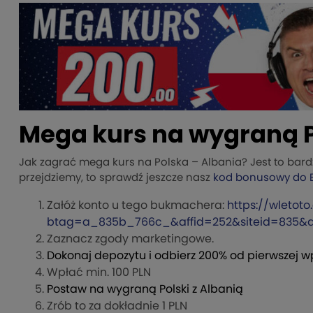
Mega kurs na wygraną P
Jak zagrać mega kurs na Polska – Albania? Jest to bardz
przejdziemy, to sprawdź jeszcze nasz
kod bonusowy do E
Załóż konto u tego bukmachera:
https://wletot
btag=a_835b_766c_&affid=252&siteid=835&
Zaznacz zgody marketingowe.
Dokonaj depozytu i odbierz 200% od pierwszej w
Wpłać min. 100 PLN
Postaw na wygraną Polski z Albanią
Zrób to za dokładnie 1 PLN