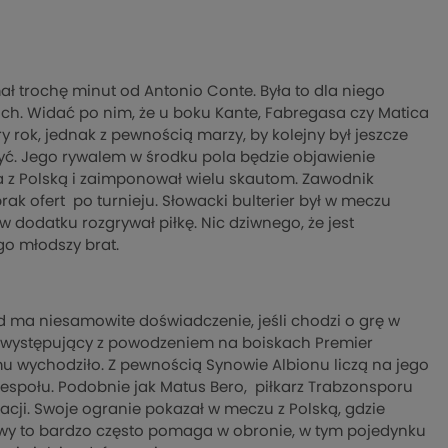
ał trochę minut od Antonio Conte. Była to dla niego
ch. Widać po nim, że u boku Kante, Fabregasa czy Matica
y rok, jednak z pewnością marzy, by kolejny był jeszcze
żyć. Jego rywalem w środku pola będzie objawienie
ia z Polską i zaimponował wielu skautom. Zawodnik
ak ofert po turnieju. Słowacki bulterier był w meczu
w dodatku rozgrywał piłkę. Nic dziwnego, że jest
o młodszy brat.
d ma niesamowite doświadczenie, jeśli chodzi o grę w
k występujący z powodzeniem na boiskach Premier
mu wychodziło. Z pewnością Synowie Albionu liczą na jego
zespołu. Podobnie jak Matus Bero, piłkarz Trabzonsporu
acji. Swoje ogranie pokazał w meczu z Polską, gdzie
łowy to bardzo często pomaga w obronie, w tym pojedynku