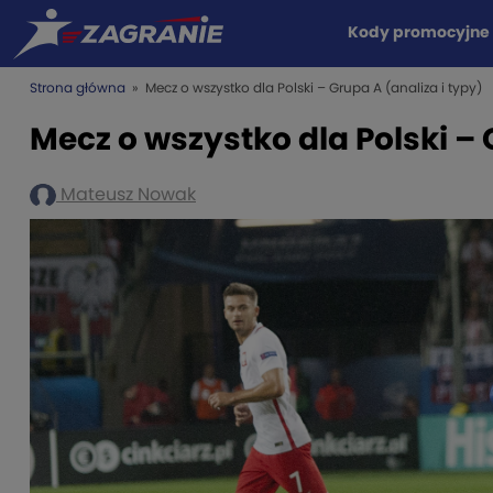
Kody promocyjne
Strona główna
» Mecz o wszystko dla Polski – Grupa A (analiza i typy)
Mecz o wszystko dla Polski – 
Mateusz Nowak