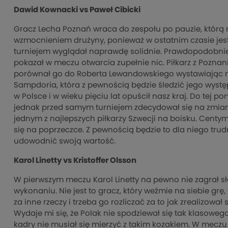
Dawid Kownacki vs Paweł Cibicki
Gracz Lecha Poznań wraca do zespołu po pauzie, którą m
wzmocnieniem drużyny, ponieważ w ostatnim czasie jest
turniejem wyglądał naprawdę solidnie. Prawdopodobnie z
pokazał w meczu otwarcia zupełnie nic. Piłkarz z Poznani
porównał go do Roberta Lewandowskiego wystawiając m
Sampdoria, która z pewnością będzie śledzić jego występ
w Polsce i w wieku pięciu lat opuścił nasz kraj. Do tej
jednak przed samym turniejem zdecydował się na zmianę
jednym z najlepszych piłkarzy Szwecji na boisku. Centym
się na poprzeczce. Z pewnością będzie to dla niego trud
udowodnić swoją wartość.
Karol Linetty vs Kristoffer Olsson
W pierwszym meczu Karol Linetty na pewno nie zagrał s
wykonaniu. Nie jest to gracz, który weźmie na siebie gr
za inne rzeczy i trzeba go rozliczać za to jak zrealizowa
Wydaje mi się, że Polak nie spodziewał się tak klasowe
kadry nie musiał się mierzyć z takim kozakiem. W meczu