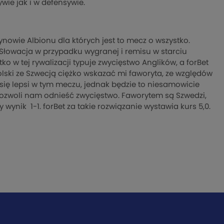
ie jak i w defensywie.
nowie Albionu dla których jest to mecz o wszystko.
Słowacja w przypadku wygranej i remisu w starciu
o w tej rywalizacji typuje zwycięstwo Anglików, a forBet
olski ze Szwecją ciężko wskazać mi faworyta, ze względów
i się lepsi w tym meczu, jednak będzie to niesamowicie
pozwoli nam odnieść zwycięstwo. Faworytem są Szwedzi,
wynik 1-1. forBet za takie rozwiązanie wystawia kurs 5,0.