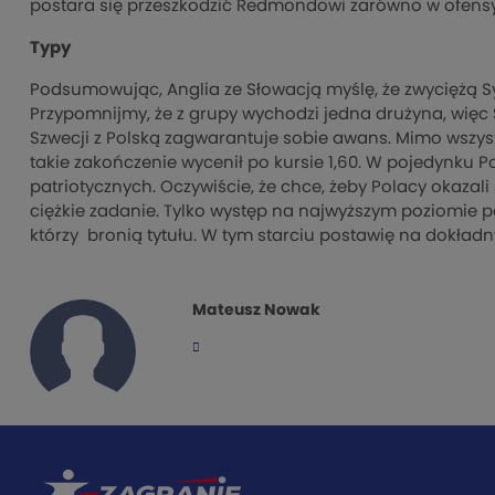
postara się przeszkodzić Redmondowi zarówno w ofensyw
Typy
Podsumowując, Anglia ze Słowacją myślę, że zwyciężą Sy
Przypomnijmy, że z grupy wychodzi jedna drużyna, więc 
Szwecji z Polską zagwarantuje sobie awans. Mimo wszystk
takie zakończenie wycenił po kursie 1,60. W pojedynku P
patriotycznych. Oczywiście, że chce, żeby Polacy okazal
ciężkie zadanie. Tylko występ na najwyższym poziomie 
którzy bronią tytułu. W tym starciu postawię na dokładny 
Mateusz Nowak