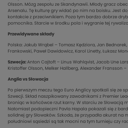
Olsson. Mózg zespołu ze Skandynawii. Młody gracz obe
Arsenalu. Tę kulturę gry widać po nim na boisku. Jest doj
kontakcie z przeciwnikiem. Poza tym bardzo dobrze dry
pomocnika. Starcie w środku pola i wygranie tej rywaliz
Przewidywane składy
Polska: Jakub Wrąbel – Tomasz Kędziora, Jan Bednarek,
Frankowski, Paweł Dawidowicz, Karol Linetty, Łukasz Mon
Szwecja:
Anton Cajtoft – Linus Wahlqvist, Jacob Une Lars
Kristoffer Olsson, Melker Hallberg, Alexander Fransson – 
Anglia vs Słowacja
Po pierwszym meczu tego Euro Anglicy spotkali się ze sp
Szwecji. Skład naszpikowany zawodnikami z Premier Le
broniąc w końcówce rzut karny. W starciu ze Słowacją m
Natomiast podopieczni Pavla Hapala pokazali się z bardz
solidnej gry Słowaków. Szkoda, że przypadła akurat na 
południowi sąsiedzi są tak mocni na tym turnieju czy rac