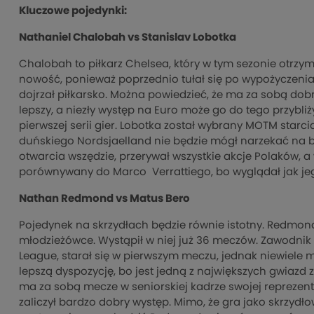
Kluczowe pojedynki:
Nathaniel Chalobah vs Stanislav Lobotka
Chalobah to piłkarz Chelsea, który w tym sezonie otrzym
nowość, ponieważ poprzednio tułał się po wypożyczenia
dojrzał piłkarsko. Można powiedzieć, że ma za sobą dobr
lepszy, a niezły występ na Euro może go do tego przybli
pierwszej serii gier. Lobotka został wybrany MOTM starc
duńskiego Nordsjaelland nie będzie mógł narzekać na br
otwarcia wszędzie, przerywał wszystkie akcje Polaków, a 
porównywany do Marco Verrattiego, bo wyglądał jak jeg
Nathan Redmond vs Matus Bero
Pojedynek na skrzydłach będzie równie istotny. Redmon
młodzieżówce. Wystąpił w niej już 36 meczów. Zawodni
League, starał się w pierwszym meczu, jednak niewiele 
lepszą dyspozycję, bo jest jedną z największych gwiazd 
ma za sobą mecze w seniorskiej kadrze swojej reprezent
zaliczył bardzo dobry występ. Mimo, że gra jako skrzyd