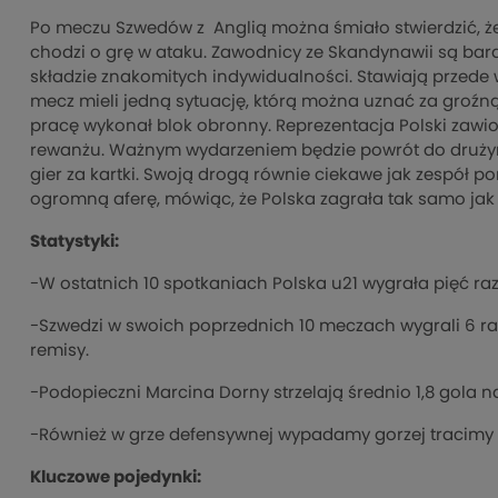
Po meczu Szwedów z Anglią można śmiało stwierdzić, że 
chodzi o grę w ataku. Zawodnicy ze Skandynawii są bar
składzie znakomitych indywidualności. Stawiają przede w
mecz mieli jedną sytuację, którą można uznać za groźną,
pracę wykonał blok obronny. Reprezentacja Polski zawio
rewanżu. Ważnym wydarzeniem będzie powrót do drużyny
gier za kartki. Swoją drogą równie ciekawe jak zespół por
ogromną aferę, mówiąc, że Polska zagrała tak samo jak tr
Statystyki:
-W ostatnich 10 spotkaniach Polska u21 wygrała pięć raz
-Szwedzi w swoich poprzednich 10 meczach wygrali 6 razy 
remisy.
-Podopieczni Marcina Dorny strzelają średnio 1,8 gola n
-Również w grze defensywnej wypadamy gorzej tracimy 1,
Kluczowe pojedynki: