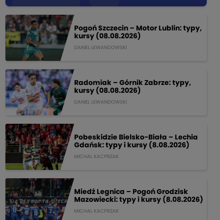
Pogoń Szczecin – Motor Lublin: typy,
kursy (08.08.2026)
DANIEL LEWANDOWSKI
Radomiak – Górnik Zabrze: typy,
kursy (08.08.2026)
DANIEL LEWANDOWSKI
Pobeskidzie Bielsko-Biała – Lechia
Gdańsk: typy i kursy (8.08.2026)
MICHAL KACPRZAK
Miedź Legnica – Pogoń Grodzisk
Mazowiecki: typy i kursy (8.08.2026)
MICHAL KACPRZAK