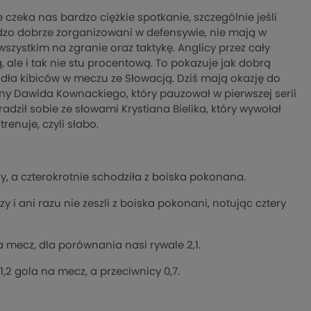
czeka nas bardzo ciężkie spotkanie, szczególnie jeśli
dzo dobrze zorganizowani w defensywie, nie mają w
szystkim na zgranie oraz taktykę. Anglicy przez cały
 ale i tak nie stu procentową. To pokazuje jak dobrą
dła kibiców w meczu ze Słowacją. Dziś mają okazję do
 Dawida Kownackiego, który pauzował w pierwszej serii
adził sobie ze słowami Krystiana Bielika, który wywołał
enuje, czyli słabo.
y, a czterokrotnie schodziła z boiska pokonana.
i ani razu nie zeszli z boiska pokonani, notując cztery
a mecz, dla porównania nasi rywale 2,1.
2 gola na mecz, a przeciwnicy 0,7.