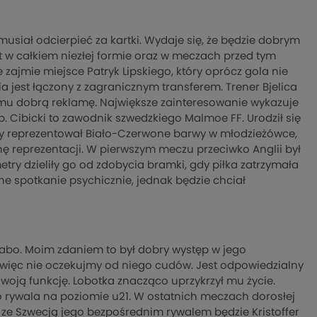
usiał odcierpieć za kartki. Wydaje się, że będzie dobrym
 w całkiem niezłej formie oraz w meczach przed tym
ajmie miejsce Patryk Lipskiego, który oprócz gola nie
a jest łączony z zagranicznym transferem. Trener Bjelica
u dobrą reklamę. Największe zainteresowanie wykazuje
. Cibicki to zawodnik szwedzkiego Malmoe FF. Urodził się
 pory reprezentował Biało-Czerwone barwy w młodzieżówce,
 reprezentacji. W pierwszym meczu przeciwko Anglii był
etry dzieliły go od zdobycia bramki, gdy piłka zatrzymała
ne spotkanie psychicznie, jednak będzie chciał
łabo. Moim zdaniem to był dobry występ w jego
ę, więc nie oczekujmy od niego cudów. Jest odpowiedzialny
ł swoją funkcję. Lobotka znacząco uprzykrzył mu życie.
go rywala na poziomie u21. W ostatnich meczach dorosłej
 ze Szwecją jego bezpośrednim rywalem będzie Kristoffer