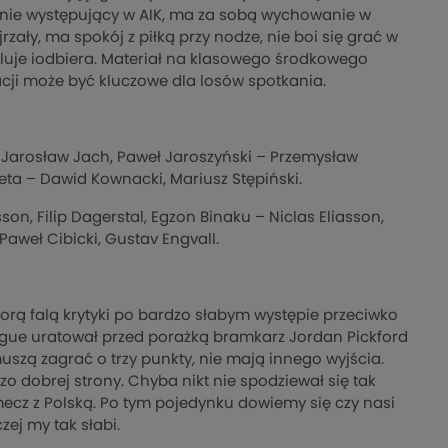
cnie występujący w AIK, ma za sobą wychowanie w
rzały, ma spokój z piłką przy nodze, nie boi się grać w
bluje iodbiera. Materiał na klasowego środkowego
acji może być kluczowe dla losów spotkania.
 Jarosław Jach, Paweł Jaroszyński – Przemysław
eta – Dawid Kownacki, Mariusz Stępiński.
son, Filip Dagerstal, Egzon Binaku – Niclas Eliasson,
Paweł Cibicki, Gustav Engvall.
orą falą krytyki po bardzo słabym występie przeciwko
ague uratował przed porażką bramkarz Jordan Pickford
uszą zagrać o trzy punkty, nie mają innego wyjścia.
o dobrej strony. Chyba nikt nie spodziewał się tak
mecz z Polską. Po tym pojedynku dowiemy się czy nasi
zej my tak słabi.