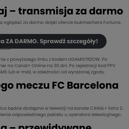
aj – transmisja za darmo
na oglądać za darmo dzięki ofercie bukmachera Fortuna.
ica ZA DARMO. Sprawdź szczegóły!
LAMA
unie z powyższego linku z kodem LIGAMISTRZOW. Po
 na Canal+ Online na 30 dni. Po rejestracji kod PPV
SMS lub e-mail, w zależności od wyrażonej zgody.
zego meczu FC Barcelona
a będzie dostępna w telewizji na kanale CANAL+ Extra 2.
pienie odpowiedniego pakietu u operatora telewizyjnego.
ica – przewidywane