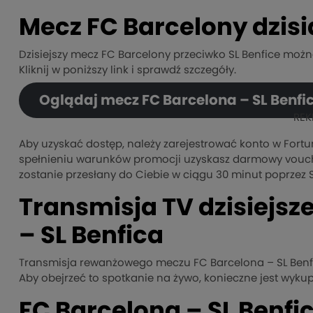
Mecz FC Barcelony dzisi
Dzisiejszy mecz FC Barcelony przeciwko SL Benfice moż
Kliknij w poniższy link i sprawdź szczegóły.
Oglądaj mecz FC Barcelona – SL Benf
REK
Aby uzyskać dostęp, należy zarejestrować konto w Fort
spełnieniu warunków promocji uzyskasz darmowy voucher
zostanie przesłany do Ciebie w ciągu 30 minut poprzez 
Transmisja TV dzisiejs
– SL Benfica
Transmisja rewanżowego meczu FC Barcelona – SL Benfic
Aby obejrzeć to spotkanie na żywo, konieczne jest wyku
FC Barcelona – SL Benf