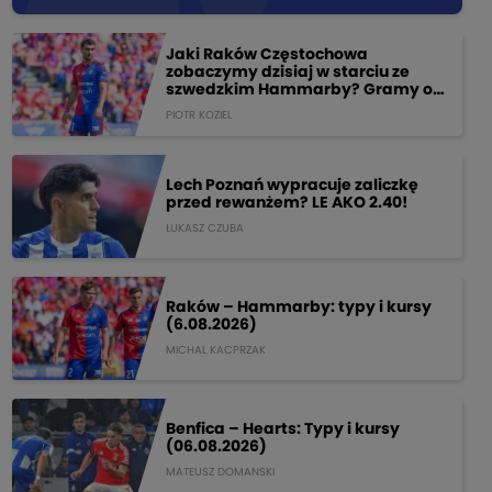
Jaki Raków Częstochowa
zobaczymy dzisiaj w starciu ze
szwedzkim Hammarby? Gramy o
205 PLN!
PIOTR KOZIEL
Lech Poznań wypracuje zaliczkę
przed rewanżem? LE AKO 2.40!
ŁUKASZ CZUBA
Raków – Hammarby: typy i kursy
(6.08.2026)
MICHAL KACPRZAK
Benfica – Hearts: Typy i kursy
(06.08.2026)
MATEUSZ DOMANSKI