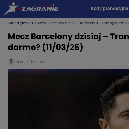
Kody promocyjne
Strona główna
» Mecz Barcelony dzisiaj – Transmisja. Gdzie oglądać z
Mecz Barcelony dzisiaj – Tra
darmo? (11/03/25)
Jakub Boroń