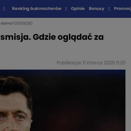
Ranking bukmacherów
Opinie
Bonusy
Promoc
a darmo? (11/03/25)
nsmisja. Gdzie oglądać za
Publikacja: 11 marca 2025 11:25