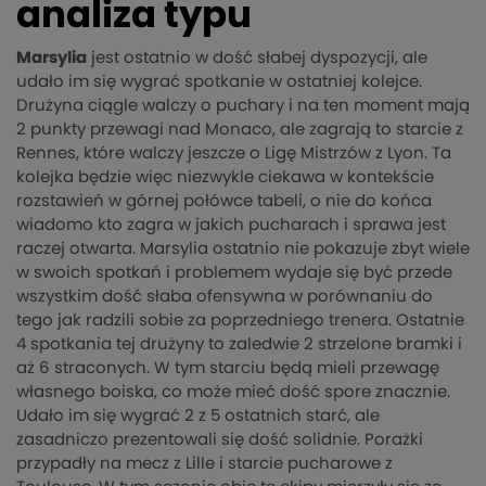
analiza typu
Marsylia
jest ostatnio w dość słabej dyspozycji, ale
udało im się wygrać spotkanie w ostatniej kolejce.
Drużyna ciągle walczy o puchary i na ten moment mają
2 punkty przewagi nad Monaco, ale zagrają to starcie z
Rennes, które walczy jeszcze o Ligę Mistrzów z Lyon. Ta
kolejka będzie więc niezwykle ciekawa w kontekście
rozstawień w górnej połówce tabeli, o nie do końca
wiadomo kto zagra w jakich pucharach i sprawa jest
raczej otwarta. Marsylia ostatnio nie pokazuje zbyt wiele
w swoich spotkań i problemem wydaje się być przede
wszystkim dość słaba ofensywna w porównaniu do
tego jak radzili sobie za poprzedniego trenera. Ostatnie
4 spotkania tej drużyny to zaledwie 2 strzelone bramki i
aż 6 straconych. W tym starciu będą mieli przewagę
własnego boiska, co może mieć dość spore znacznie.
Udało im się wygrać 2 z 5 ostatnich starć, ale
zasadniczo prezentowali się dość solidnie. Porażki
przypadły na mecz z Lille i starcie pucharowe z