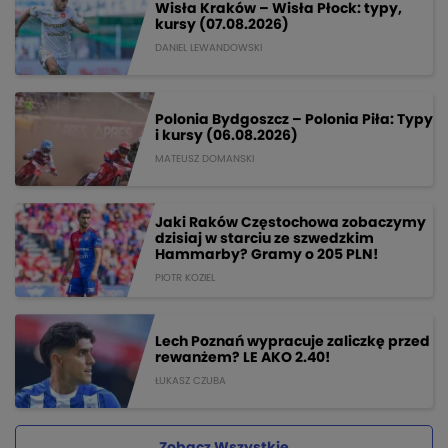
Wisła Kraków – Wisła Płock: typy,
kursy (07.08.2026)
DANIEL LEWANDOWSKI
Polonia Bydgoszcz – Polonia Piła: Typy
i kursy (06.08.2026)
MATEUSZ DOMANSKI
Jaki Raków Częstochowa zobaczymy
dzisiaj w starciu ze szwedzkim
Hammarby? Gramy o 205 PLN!
PIOTR KOZIEL
Lech Poznań wypracuje zaliczkę przed
rewanżem? LE AKO 2.40!
ŁUKASZ CZUBA