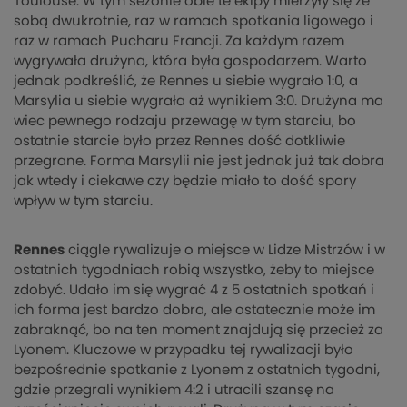
Toulouse. W tym sezonie obie te ekipy mierzyły się ze
sobą dwukrotnie, raz w ramach spotkania ligowego i
raz w ramach Pucharu Francji. Za każdym razem
wygrywała drużyna, która była gospodarzem. Warto
jednak podkreślić, że Rennes u siebie wygrało 1:0, a
Marsylia u siebie wygrała aż wynikiem 3:0. Drużyna ma
wiec pewnego rodzaju przewagę w tym starciu, bo
ostatnie starcie było przez Rennes dość dotkliwie
przegrane. Forma Marsylii nie jest jednak już tak dobra
jak wtedy i ciekawe czy będzie miało to dość spory
wpływ w tym starciu.
Rennes
ciągle rywalizuje o miejsce w Lidze Mistrzów i w
ostatnich tygodniach robią wszystko, żeby to miejsce
zdobyć. Udało im się wygrać 4 z 5 ostatnich spotkań i
ich forma jest bardzo dobra, ale ostatecznie może im
zabraknąć, bo na ten moment znajdują się przecież za
Lyonem. Kluczowe w przypadku tej rywalizacji było
bezpośrednie spotkanie z Lyonem z ostatnich tygodni,
gdzie przegrali wynikiem 4:2 i utracili szansę na