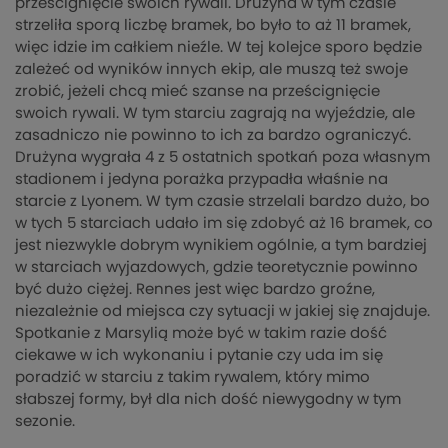
prześcignięcie swoich rywali. Drużyna w tym czasie
strzeliła sporą liczbę bramek, bo było to aż 11 bramek,
więc idzie im całkiem nieźle. W tej kolejce sporo będzie
zależeć od wyników innych ekip, ale muszą też swoje
zrobić, jeżeli chcą mieć szanse na prześcignięcie
swoich rywali. W tym starciu zagrają na wyjeździe, ale
zasadniczo nie powinno to ich za bardzo ograniczyć.
Drużyna wygrała 4 z 5 ostatnich spotkań poza własnym
stadionem i jedyna porażka przypadła właśnie na
starcie z Lyonem. W tym czasie strzelali bardzo dużo, bo
w tych 5 starciach udało im się zdobyć aż 16 bramek, co
jest niezwykle dobrym wynikiem ogólnie, a tym bardziej
w starciach wyjazdowych, gdzie teoretycznie powinno
być dużo ciężej. Rennes jest więc bardzo groźne,
niezależnie od miejsca czy sytuacji w jakiej się znajduje.
Spotkanie z Marsylią może być w takim razie dość
ciekawe w ich wykonaniu i pytanie czy uda im się
poradzić w starciu z takim rywalem, który mimo
słabszej formy, był dla nich dość niewygodny w tym
sezonie.