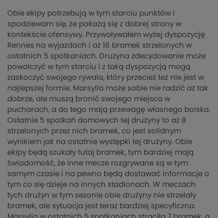
Obie ekipy potrzebują w tym starciu punktów i
spodziewam się, że pokażą się z dobrej strony w
kontekście ofensywy. Przywoływałem wyżej dyspozycję
Rennes na wyjazdach i aż 16 bramek strzelonych w
ostatnich 5 spotkaniach. Drużyna zdecydowanie może
powalczyć w tym starciu i z taką dyspozycją mogą
zaskoczyć swojego rywala, który przecież też nie jest w
najlepszej formie. Marsylia może sobie nie radzić aż tak
dobrze, ale muszą bronić swojego miejsca w
pucharach, a do tego mają przewagę własnego boiska.
Ostatnie 5 spotkań domowych tej drużyny to aż 8
strzelonych przez nich bramek, co jest solidnym
wynikiem jak na ostatnie występki tej drużyny. Obie
ekipy będą szukały tutaj bramek, tym bardziej mają
świadomość, że inne mecze rozgrywane są w tym
samym czasie i na pewno będą dostawać informacje o
tym co się dzieje na innych stadionach. W meczach
tych drużyn w tym sezonie obie drużyny nie strzelały
bramek, ale sytuacja jest teraz bardziej specyficzna.
Marsylia w ostatnich 5 spotkaniach straciła 7 bramek, a