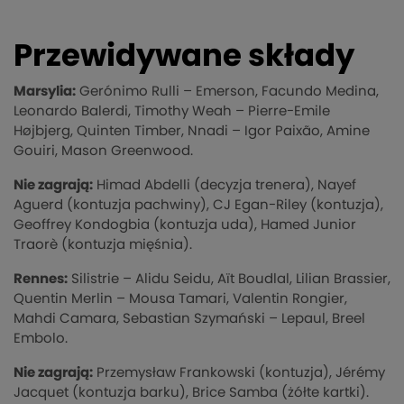
Przewidywane składy
Marsylia:
Gerónimo Rulli – Emerson, Facundo Medina,
Leonardo Balerdi, Timothy Weah – Pierre-Emile
Højbjerg, Quinten Timber, Nnadi – Igor Paixão, Amine
Gouiri, Mason Greenwood.
Nie zagrają:
Himad Abdelli (decyzja trenera), Nayef
Aguerd (kontuzja pachwiny), CJ Egan-Riley (kontuzja),
Geoffrey Kondogbia (kontuzja uda), Hamed Junior
Traorè (kontuzja mięśnia).
Rennes:
Silistrie – Alidu Seidu, Aït Boudlal, Lilian Brassier,
Quentin Merlin – Mousa Tamari, Valentin Rongier,
Mahdi Camara, Sebastian Szymański – Lepaul, Breel
Embolo.
Nie zagrają:
Przemysław Frankowski (kontuzja), Jérémy
Jacquet (kontuzja barku), Brice Samba (żółte kartki).