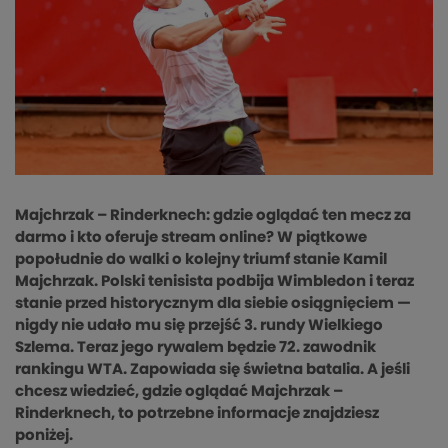
Majchrzak – Rinderknech: gdzie oglądać ten mecz za
darmo i kto oferuje stream online? W piątkowe
popołudnie do walki o kolejny triumf stanie Kamil
Majchrzak. Polski tenisista podbija Wimbledon i teraz
stanie przed historycznym dla siebie osiągnięciem —
nigdy nie udało mu się przejść 3. rundy Wielkiego
Szlema. Teraz jego rywalem będzie 72. zawodnik
rankingu WTA. Zapowiada się świetna batalia. A jeśli
chcesz wiedzieć, gdzie oglądać Majchrzak –
Rinderknech, to potrzebne informacje znajdziesz
poniżej.