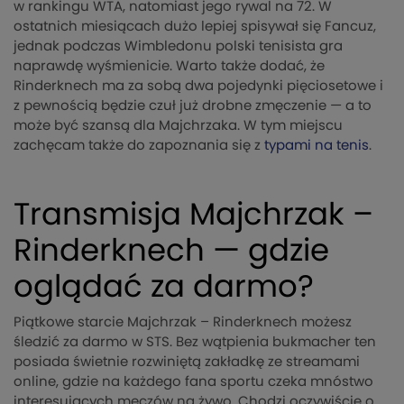
w rankingu WTA, natomiast jego rywal na 72. W
ostatnich miesiącach dużo lepiej spisywał się Fancuz,
jednak podczas Wimbledonu polski tenisista gra
naprawdę wyśmienicie. Warto także dodać, że
Rinderknech ma za sobą dwa pojedynki pięciosetowe i
z pewnością będzie czuł już drobne zmęczenie — a to
może być szansą dla Majchrzaka. W tym miejscu
zachęcam także do zapoznania się z
typami na tenis
.
Transmisja Majchrzak –
Rinderknech — gdzie
oglądać za darmo?
Piątkowe starcie Majchrzak – Rinderknech możesz
śledzić za darmo w STS. Bez wątpienia bukmacher ten
posiada świetnie rozwiniętą zakładkę ze streamami
online, gdzie na każdego fana sportu czeka mnóstwo
interesujących meczów na żywo. Chodzi oczywiście o