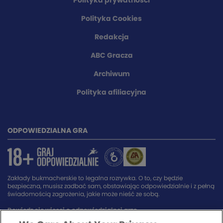
Polityka prywatności
Polityka Cookies
Redakcja
ABC Gracza
Archiwum
Polityka afiliacyjna
ODPOWIEDZIALNA GRA
Zakłady bukmacherskie to legalna rozrywka. O to, czy będzie
bezpieczna, musisz zadbać sam, obstawiając odpowiedzialnie i z pełną
świadomością zagrożenia, jakie może nieść ze sobą.
Dowiedz się więcej o odpowiedzialnej grze.