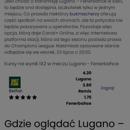
Jeśli chodzi o transmisję Lugano – Fenerbahce w sieci,
to będzie ona dostępna, aczkolwiek tylko w jednym
miejscu. Co prawda niektórzy
bukmacherzy
oferują
część spotkań na swoich stronach, ale ta potyczka nie
będzie pokazywana u operatorów. Pozostaje więc
opcja, którą daje Canal+ Online, a więc internetowa
platforma stacji, która od tego sezonu posiada prawa
do Champions League. Natomiast opisywane starcie
odbędzie się we wtorek, 23 lipca o 20:30.
Kursy na wynik 1X2 w meczu Lugano - Fenerbahce
4.20
Lugano
3.80
Zagraj!
Betfan
Remis
1.75
Fenerbahce
Gdzie oglądać Lugano –