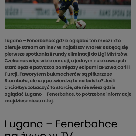
Lugano – Fenerbahce: gdzie oglądać ten mecz i kto
oferuje stream online? W najbliższy wtorek odbędą się
pierwsze spotkania II rundy eliminacji do Ligi Mistrzów.
Czeka nas więc wiele emocji, a jednym z ciekawszych
starć będzie potyczka pomiędzy ekipami ze Szwajcarii i
Turcji. Faworytem bukmacherów są piłkarze ze
Stambułu, ale czy potwierdzą to na boisku? Jeśli
chciałbyś zobaczyć to starcie, ale nie wiesz gdzie
oglądać Lugano – Fenerbahce, to potrzebne informacje
znajdziesz nieco niżej.
Lugano – Fenerbahce