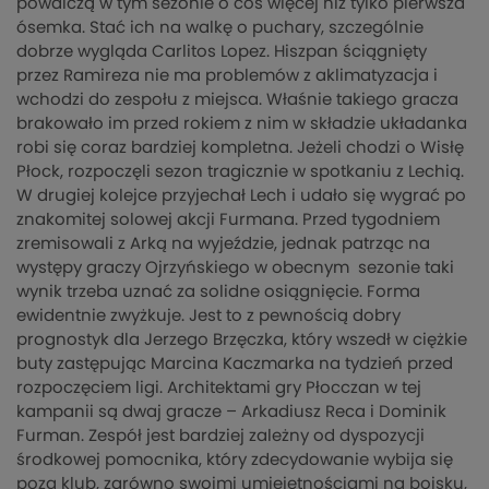
powalczą w tym sezonie o coś więcej niż tylko pierwsza
ósemka. Stać ich na walkę o puchary, szczególnie
dobrze wygląda Carlitos Lopez. Hiszpan ściągnięty
przez Ramireza nie ma problemów z aklimatyzacja i
wchodzi do zespołu z miejsca. Właśnie takiego gracza
brakowało im przed rokiem z nim w składzie układanka
robi się coraz bardziej kompletna. Jeżeli chodzi o Wisłę
Płock, rozpoczęli sezon tragicznie w spotkaniu z Lechią.
W drugiej kolejce przyjechał Lech i udało się wygrać po
znakomitej solowej akcji Furmana. Przed tygodniem
zremisowali z Arką na wyjeździe, jednak patrząc na
występy graczy Ojrzyńskiego w obecnym sezonie taki
wynik trzeba uznać za solidne osiągnięcie. Forma
ewidentnie zwyżkuje. Jest to z pewnością dobry
prognostyk dla Jerzego Brzęczka, który wszedł w ciężkie
buty zastępując Marcina Kaczmarka na tydzień przed
rozpoczęciem ligi. Architektami gry Płocczan w tej
kampanii są dwaj gracze – Arkadiusz Reca i Dominik
Furman. Zespół jest bardziej zależny od dyspozycji
środkowej pomocnika, który zdecydowanie wybija się
poza klub, zarówno swoimi umiejętnościami na boisku,