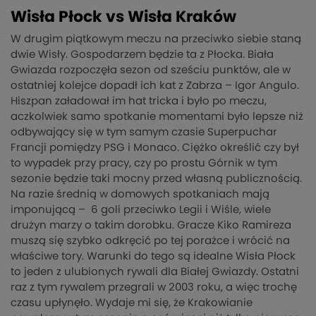
Wisła Płock vs Wisła Kraków
W drugim piątkowym meczu na przeciwko siebie staną
dwie Wisły. Gospodarzem będzie ta z Płocka. Biała
Gwiazda rozpoczęła sezon od sześciu punktów, ale w
ostatniej kolejce dopadł ich kat z Zabrza – Igor Angulo.
Hiszpan załadował im hat tricka i było po meczu,
aczkolwiek samo spotkanie momentami było lepsze niż
odbywający się w tym samym czasie Superpuchar
Francji pomiędzy PSG i Monaco. Ciężko określić czy był
to wypadek przy pracy, czy po prostu Górnik w tym
sezonie będzie taki mocny przed własną publicznością.
Na razie średnią w domowych spotkaniach mają
imponującą – 6 goli przeciwko Legii i Wiśle, wiele
drużyn marzy o takim dorobku. Gracze Kiko Ramireza
muszą się szybko odkręcić po tej porażce i wrócić na
właściwe tory. Warunki do tego są idealne Wisła Płock
to jeden z ulubionych rywali dla Białej Gwiazdy. Ostatni
raz z tym rywalem przegrali w 2003 roku, a więc trochę
czasu upłynęło. Wydaje mi się, że Krakowianie