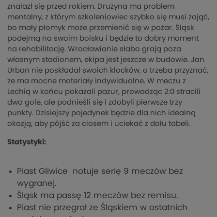
znalazł się przed rokiem. Drużyna ma problem
mentalny, z którym szkoleniowiec szybko się musi zająć,
bo mały płomyk może przemienić się w pożar. Śląsk
podejmą na swoim boisku i będzie to dobry moment
na rehabilitację. Wrocławianie słabo grają poza
własnym stadionem, ekipa jest jeszcze w budowie. Jan
Urban nie poskładał swoich klocków, a trzeba przyznać,
że ma mocne materiały indywidualne. W meczu z
Lechią w końcu pokazali pazur, prowadząc 2:0 stracili
dwa gole, ale podnieśli się i zdobyli pierwsze trzy
punkty. Dzisiejszy pojedynek będzie dla nich idealną
okazją, aby pójść za ciosem i uciekać z dołu tabeli.
Statystyki:
Piast Gliwice notuje serię 9 meczów bez
wygranej.
Śląsk ma passę 12 meczów bez remisu.
Piast nie przegrał ze Śląskiem w ostatnich