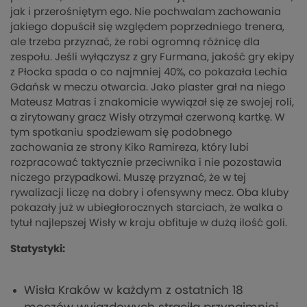
jak i przerośniętym ego. Nie pochwalam zachowania
jakiego dopuścił się względem poprzedniego trenera,
ale trzeba przyznać, że robi ogromną różnicę dla
zespołu. Jeśli wyłączysz z gry Furmana, jakość gry ekipy
z Płocka spada o co najmniej 40%, co pokazała Lechia
Gdańsk w meczu otwarcia. Jako plaster grał na niego
Mateusz Matras i znakomicie wywiązał się ze swojej roli,
a zirytowany gracz Wisły otrzymał czerwoną kartkę. W
tym spotkaniu spodziewam się podobnego
zachowania ze strony Kiko Ramireza, który lubi
rozpracować taktycznie przeciwnika i nie pozostawia
niczego przypadkowi. Muszę przyznać, że w tej
rywalizacji liczę na dobry i ofensywny mecz. Oba kluby
pokazały już w ubiegłorocznych starciach, że walka o
tytuł najlepszej Wisły w kraju obfituje w dużą ilość goli.
Statystyki:
Wisła Kraków w każdym z ostatnich 18