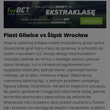
Piast Gliwice vs Śląsk Wrocław
Piast w ostatniej kolejce został zmiażdżony przez Lecha.
Gliwiczanie grali fajny mecz do przerwy, a schodzili do
szatni z wynikiem 0:2. Swoją okazję miał Konstanin
Vassiljev, jednak do formy z zeszłego sezonu jeszcze
sporo brakuje. Już w okresie przygotowawczym
wyglądali słabiutko, jednak trener uspokajał fanów
mówiąc, że to tylko chwilowy impas. Obecnie są
czerwoną latarnią ligi i z jednym punktem zamykają
ligową tabelę. Oczywiście, nie jest to tragiczna sytuacja,
bo jedno spotkanie i mogą być kilka lokat wyżej, jednak
kontrolka alarmowa z pewnością się zaświeciła.
Wdowczyk ma na pewno duży kredyt zaufania u fanów
jak i prezesa, bo wyciągnął zespół z tarapatów, w jakich