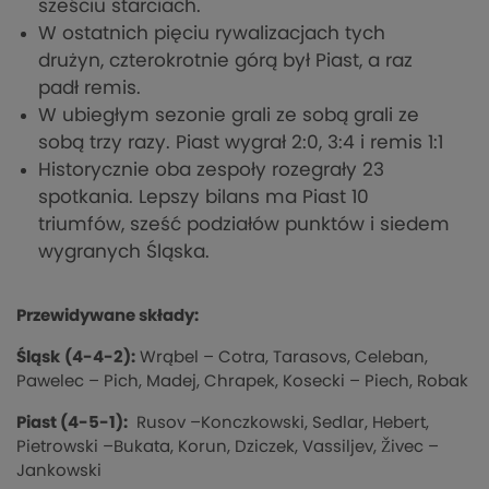
sześciu starciach.
W ostatnich pięciu rywalizacjach tych
drużyn, czterokrotnie górą był Piast, a raz
padł remis.
W ubiegłym sezonie grali ze sobą grali ze
sobą trzy razy. Piast wygrał 2:0, 3:4 i remis 1:1
Historycznie oba zespoły rozegrały 23
spotkania. Lepszy bilans ma Piast 10
triumfów, sześć podziałów punktów i siedem
wygranych Śląska.
Przewidywane składy:
Śląsk
(4-4-2):
Wrąbel – Cotra, Tarasovs, Celeban,
Pawelec – Pich, Madej, Chrapek, Kosecki – Piech, Robak
Piast (4-5-1):
Rusov –Konczkowski, Sedlar, Hebert,
Pietrowski –Bukata, Korun, Dziczek, Vassiljev, Živec –
Jankowski