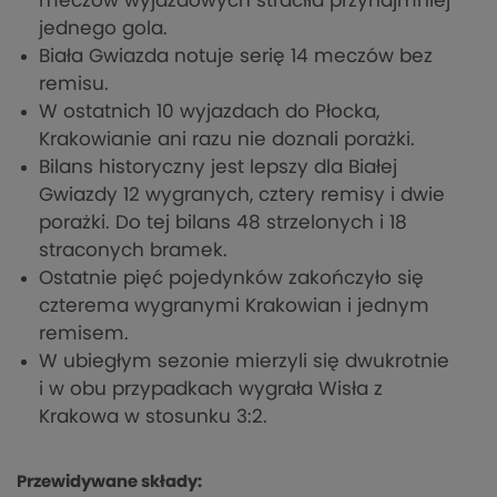
meczów wyjazdowych straciła przynajmniej
jednego gola.
Biała Gwiazda notuje serię 14 meczów bez
remisu.
W ostatnich 10 wyjazdach do Płocka,
Krakowianie ani razu nie doznali porażki.
Bilans historyczny jest lepszy dla Białej
Gwiazdy 12 wygranych, cztery remisy i dwie
porażki. Do tej bilans 48 strzelonych i 18
straconych bramek.
Ostatnie pięć pojedynków zakończyło się
czterema wygranymi Krakowian i jednym
remisem.
W ubiegłym sezonie mierzyli się dwukrotnie
i w obu przypadkach wygrała Wisła z
Krakowa w stosunku 3:2.
Przewidywane składy: