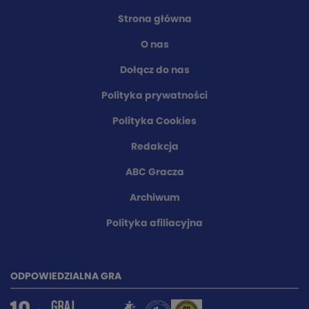
Strona główna
O nas
Dołącz do nas
Polityka prywatności
Polityka Cookies
Redakcja
ABC Gracza
Archiwum
Polityka afiliacyjna
ODPOWIEDZIALNA GRA