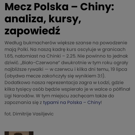
Mecz Polska – Chiny:
analiza, kursy,
zapowiedź
Według bukmacherów większe szanse na powodzenie
mają Polki. Na naszą kadrę kurs oscyluje w granicach
1.65, natomiast na Chinki – 2.25. Nie powinno to jednak
dziwić. „Biało-Czerwone” dwukrotnie w tym roku ograły
najbliższe rywalki — w czerwcu i kilka dni temu, 19 lipca
(obydwa mecze zakończyły się wynikiem 3:1).
Dodatkowo nasza reprezentacja zagra w Łodzi, gdzie
kilka tysięcy osób będzie wspierało je w walce o półfinał
Ligi Narodów. W tym miejscu zachęcam także do
zapoznania się z
typami na Polska – Chiny
!
fot. Dimitrije Vasiljevic