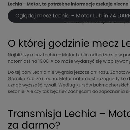
Lechia – Motor, to potrzebne informacje czekają niecno n
Oglądaj mecz Lechia – Motor Lublin ZA DARM
Reklama. Tylko dla osób pełnoletnich (18+
O której godzinie mecz L
Najbliższy mecz Lechia – Motor Lublin odbędzie się w pon
natomiast na 19:00. A co może wydarzyć się w opisywa
Do tej pory Lechia nie wygrała jeszcze ani razu. Zanotow
Górnika Zabrze i Lecha. Motor natomiast rozegrał tylko
uznać wyższość rywali. Według kursów bukmacherskich
sezonie. Ale czy tak będzie? Zachęcam do zapoznania si
Transmisja Lechia – Moto
za darmo?