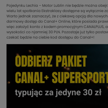
Pojedynku Lechia – Motor Lublin nie będzie można obej
wielu lat spotkania Ekstraklasy dostępne są wyłączni
Warto jednak zaznaczyć, że z ciekawą opcją dla nowych
darmowy dostęp do Canal+ Online, które posiada prawa
więc założyć konto z kodem promocyjnym CANALPLUS, a 
wysokości co njamniej 30 PLN. Pozostaje już tylko posta
czekać będzie na ciebie kod dostępu do Canal+!