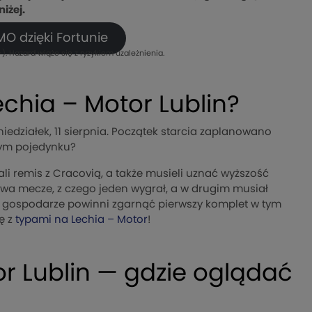
iżej.
O dzięki Fortunie
). Hazard wiąże się z ryzykiem uzależnienia.
echia – Motor Lublin?
iedziałek, 11 sierpnia. Początek starcia zaplanowano
nym pojedynku?
ali remis z Cracovią, a także musieli uznać wyższość
 dwa mecze, z czego jeden wygrał, a w drugim musiał
 gospodarze powinni zgarnąć pierwszy komplet w tym
ę z
typami na Lechia – Motor
!
r Lublin — gdzie oglądać