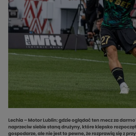
Lechia – Motor Lublin: gdzie oglądać ten mecz za darmo?
naprzeciw siebie staną drużyny, które kiepsko rozpo
gospodarze, ale nie jest to pewne, że rozprawią się z prz