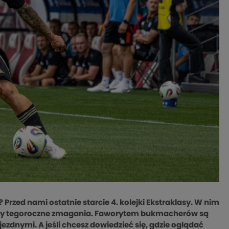
 Przed nami ostatnie starcie 4. kolejki Ekstraklasy. W nim
częły tegoroczne zmagania. Faworytem bukmacherów są
yjezdnymi. A jeśli chcesz dowiedzieć się, gdzie oglądać