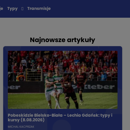
je
Typy
Transmisje
Najnowsze artykuły
Pobeskidzie Bielsko-Biała – Lechia Gdańsk: typy i
kursy (8.08.2026)
MICHAL KACPRZAK