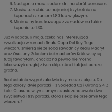
Następnie masz siedem dni na obrót bonusem.
Musisz to zrobić co najmniej trzykrotnie na
kuponach z kursem 1.80 lub większym.
Minimalny kurs każdego z zakładów na takim
kuponie to 1.30.
Już w sobotę, 6 maja, czeka nas interesująca
rywalizacja w ramach finału Copa Del Rey. Tego
wieczoru zmierzą się ze sobą zawodnicy Realu Madryt
oraz Osasuny. Zdaniem bukmacherów Królewscy są
tutaj faworytami, chociaż na pewno nie można
lekceważyć drugiej z tych ekip, która i tak jest bardzo
groźna.
Real ostatnio wygrał zaledwie trzy mecze z pięciu. Do
tego dołożył dwie porażki – z Sociedad 0:2 i Gironą 2:4. Z
kolei Osasuna w tym samym czasie zanotowało dwa
zwycięstwa i trzy porażki. Która z ekip się przełamie tego
wieczoru?