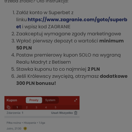
trzeba zrobić? Oto instrukcja:
Załóż konto w Superbet z
linku
https://www.zagranie.com/goto/superb
et
i wpisz kod ZAGRANIE
Zaakceptuj wymagane zgody marketingowe
Wpłać pierwszy depozyt o wartości
minimum
50 PLN
Postaw premierowy kupon SOLO na wygraną
Realu Madryt z Betisem
Stawka kuponu to co najmniej
2 PLN
Jeśli Królewscy zwyciężą, otrzymasz
dodatkowe
300 PLN bonusu!