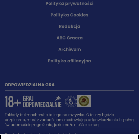
Polityka prywatności
Polityka Cookies
Redakcja
ABC Gracza
Archiwum
Polityka afiliacyjna
ODPOWIEDZIALNA GRA
Zakłady bukmacherskie to legalna rozrywka. O to, czy będzie
bezpieczna, musisz zadbać sam, obstawiając odpowiedzialnie i z pełną
świadomością zagrożenia, jakie może nieść ze sobą.
Dowiedz się więcej o odpowiedzialnej grze.