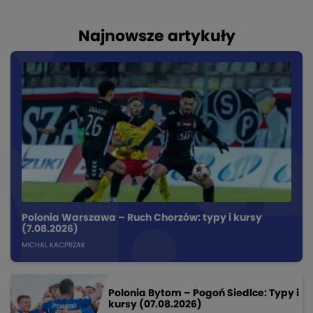
Najnowsze artykuły
Polonia Warszawa – Ruch Chorzów: typy i kursy
(7.08.2026)
MICHAL KACPRZAK
Polonia Bytom – Pogoń Siedlce: Typy i
kursy (07.08.2026)