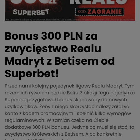
Bonus 300 PLN za
zwycięstwo Realu
Madryt z Betisem od
Superbet!
Przed nami kolejny pojedynek ligowy Realu Madryt. Tym
razem ich rywalem będzie Betis. Z okazji tego pojedynku
Superbet przygotował bonus skierowany do nowych
użytkowników. Żeby z niego skorzystać należy założyć
konto z kodem promocyjnym i spełnić kilka wymogów
regulaminowych. W zamian czeka na Ciebie
dodatkowe 300 PLN bonusu. Jedyne co musi się stać, to
zwycięstwo Królewskich z Betisem. A co konkretnie