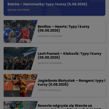
Raków – Hammarby: typy i kursy (6.08.2026)
MICHAL KACPRZAK
Benfica – Hearts: Typy i kursy
(06.08.2026)
MATEUSZ DOMANSKI
Lech Poznań – Klaksvik: Typy i kursy
(06.08.2026)
MATEUSZ DOMANSKI
Jagiellonia Białystok – Rangers: typy i
kursy (6.08.2026)
PATRYK DOMAGALA
Resovia odgryzie się Warcie za