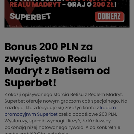
Bonus 200 PLN za
zwycięstwo Realu
Madryt z Betisem od
Superbet!
Z okazji opisywanego starcia Betisu z Realem Madryt,
Superbet oferuje nowym graczom coś specjalnego. Na
każdego, kto zdecyduje się założyć konto z
kodem
promocyjnym Superbet
czeka dodatkowe 200 PLN.
Wystarczy, spełnić wymogi i liczyć, że Królewscy
pokonają niżej notowanego rywala. A co konkretnie