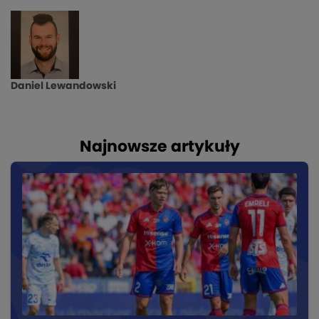
Daniel Lewandowski
Najnowsze artykuły