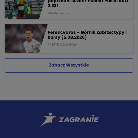
poprzedni sezon? Puchar Polski AKO
2.33!
ŁUKASZ CZUBA
Ferencvaros – Górnik Zabrze: typy i
kursy (5.08.2026)
PATRYK DOMAGALA
Zobacz Wszystkie