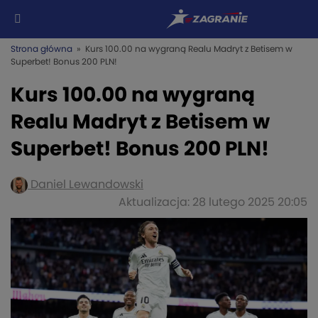
Strona główna
» Kurs 100.00 na wygraną Realu Madryt z Betisem w
Superbet! Bonus 200 PLN!
Kurs 100.00 na wygraną
Realu Madryt z Betisem w
Superbet! Bonus 200 PLN!
Daniel Lewandowski
Aktualizacja: 28 lutego 2025 20:05