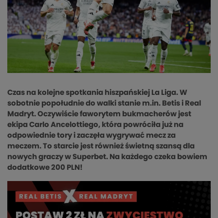
Czas na kolejne spotkania hiszpańskiej La Liga. W
sobotnie popołudnie do walki stanie m.in. Betis i Real
Madryt. Oczywiście faworytem bukmacherów jest
ekipa Carlo Ancelottiego, która powróciła już na
odpowiednie tory i zaczęła wygrywać mecz za
meczem. To starcie jest również świetną szansą dla
nowych graczy w Superbet. Na każdego czeka bowiem
dodatkowe 200 PLN!