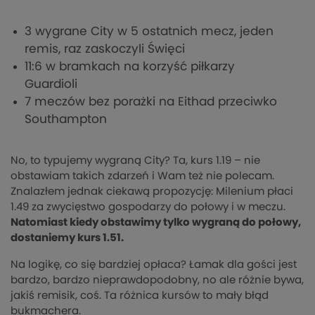
3 wygrane City w 5 ostatnich mecz, jeden
remis, raz zaskoczyli Święci
11:6 w bramkach na korzyść piłkarzy
Guardioli
7 meczów bez porażki na Eithad przeciwko
Southampton
No, to typujemy wygraną City? Ta, kurs 1.19 – nie
obstawiam takich zdarzeń i Wam też nie polecam.
Znalazłem jednak ciekawą propozycję: Milenium płaci
1.49 za zwycięstwo gospodarzy do połowy i w meczu.
Natomiast kiedy obstawimy tylko wygraną do połowy,
dostaniemy kurs 1.51.
Na logikę, co się bardziej opłaca? Łamak dla gości jest
bardzo, bardzo nieprawdopodobny, no ale różnie bywa,
jakiś remisik, coś. Ta różnica kursów to mały błąd
bukmachera.