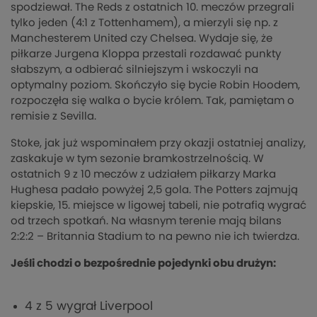
spodziewał. The Reds z ostatnich 10. meczów przegrali
tylko jeden (4:1 z Tottenhamem), a mierzyli się np. z
Manchesterem United czy Chelsea. Wydaje się, że
piłkarze Jurgena Kloppa przestali rozdawać punkty
słabszym, a odbierać silniejszym i wskoczyli na
optymalny poziom. Skończyło się bycie Robin Hoodem,
rozpoczęła się walka o bycie królem. Tak, pamiętam o
remisie z Sevilla.
Stoke, jak już wspominałem przy okazji ostatniej analizy,
zaskakuje w tym sezonie bramkostrzelnością. W
ostatnich 9 z 10 meczów z udziałem piłkarzy Marka
Hughesa padało powyżej 2,5 gola. The Potters zajmują
kiepskie, 15. miejsce w ligowej tabeli, nie potrafią wygrać
od trzech spotkań. Na własnym terenie mają bilans
2:2:2 – Britannia Stadium to na pewno nie ich twierdza.
Jeśli chodzi o bezpośrednie pojedynki obu drużyn:
4 z 5 wygrał Liverpool