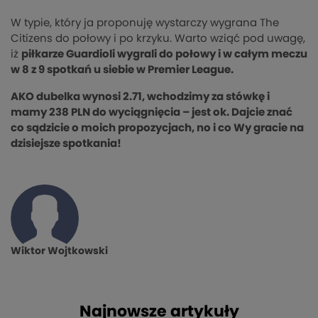
W typie, który ja proponuję wystarczy wygrana The
Citizens do połowy i po krzyku. Warto wziąć pod uwagę,
iż
piłkarze Guardioli wygrali do połowy i w całym meczu
w 8 z 9 spotkań u siebie w Premier League.
AKO dubelka wynosi 2.71, wchodzimy za stówkę i
mamy 238 PLN do wyciągnięcia – jest ok. Dajcie znać
co sądzicie o moich propozycjach, no i co Wy gracie na
dzisiejsze spotkania!
Wiktor Wojtkowski
Najnowsze artykuły