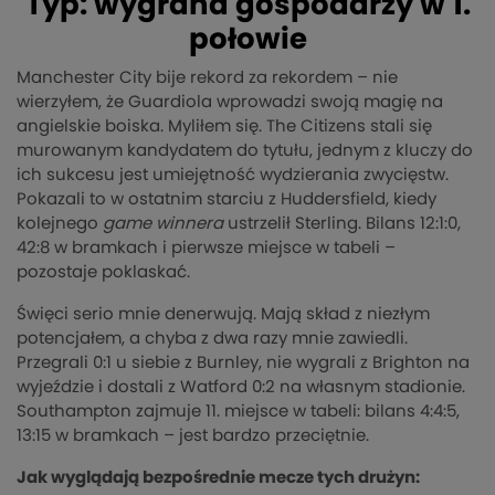
Typ: wygrana gospodarzy w 1.
połowie
Manchester City bije rekord za rekordem – nie
wierzyłem, że Guardiola wprowadzi swoją magię na
angielskie boiska. Myliłem się. The Citizens stali się
murowanym kandydatem do tytułu, jednym z kluczy do
ich sukcesu jest umiejętność wydzierania zwycięstw.
Pokazali to w ostatnim starciu z Huddersfield, kiedy
kolejnego
game winnera
ustrzelił Sterling. Bilans 12:1:0,
42:8 w bramkach i pierwsze miejsce w tabeli –
pozostaje poklaskać.
Święci serio mnie denerwują. Mają skład z niezłym
potencjałem, a chyba z dwa razy mnie zawiedli.
Przegrali 0:1 u siebie z Burnley, nie wygrali z Brighton na
wyjeździe i dostali z Watford 0:2 na własnym stadionie.
Southampton zajmuje 11. miejsce w tabeli: bilans 4:4:5,
13:15 w bramkach – jest bardzo przeciętnie.
Jak wyglądają bezpośrednie mecze tych drużyn: