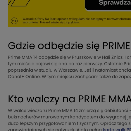
Gdzie odbędzie się PRIM
Prime MMA 14 odbędzie się w Pruszkowie w Hali Znicz. I ch
tym mieście pojawi się ona po raz pierwszy. Ostatnie Pri
poprzednia w studiu w Warszawie. Jeśli natomiast chciałb
Canal+ Online. W tym miejscu zachęcam także do zapoz
Kto walczy na PRIME MMA
W walce wieczoru Prime MMA 14 zmierzą się debiutanci –
bukmacherów murowanym kandydatem do wygranej jest 
dużo lepszym przygotowaniem fizycznym. Oprócz tego st
zapowiadających się potyczek. A oto pełna
karta walk P