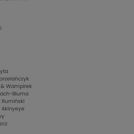
i
Ryta
Gorzelańczyk
k & Wampirek
” Jach-Bluma
 Rumiński
” Akinyeye
wy
zcz