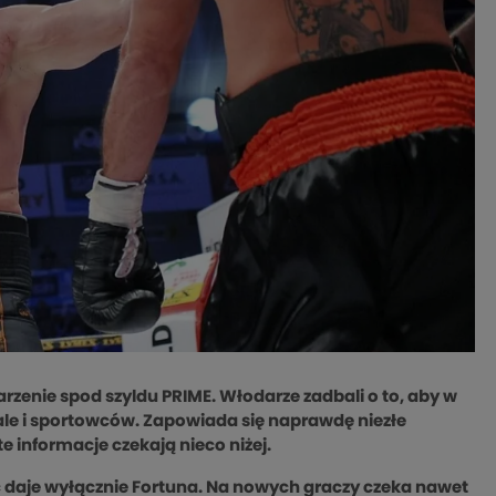
rzenie spod szyldu PRIME. Włodarze zadbali o to, aby w
ale i sportowców. Zapowiada się naprawdę niezłe
e informacje czekają nieco niżej.
ć daje wyłącznie Fortuna. Na nowych graczy czeka nawet