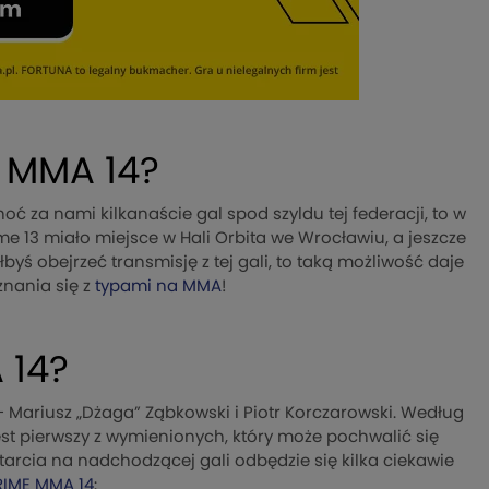
E MMA 14?
oć za nami kilkanaście gal spod szyldu tej federacji, to w
me 13 miało miejsce w Hali Orbita we Wrocławiu, a jeszcze
yś obejrzeć transmisję z tej gali, to taką możliwość daje
nania się z
typami na MMA
!
 14?
 Mariusz „Dżaga” Ząbkowski i Piotr Korczarowski. Według
pierwszy z wymienionych, który może pochwalić się
arcia na nadchodzącej gali odbędzie się kilka ciekawie
RIME MMA 14
: