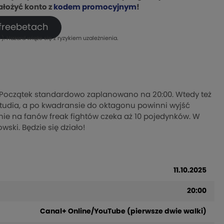
ałożyć konto z
kodem promocyjnym
!
 freebetach
). Hazard wiąże się z ryzykiem uzależnienia.
a. Początek standardowo zaplanowano na 20:00. Wtedy też
tudia, a po kwadransie do oktagonu powinni wyjść
ępnie na fanów freak fightów czeka aż 10 pojedynków. W
wski. Będzie się działo!
11.10.2025
20:00
Canal+ Online/YouTube (pierwsze dwie walki)