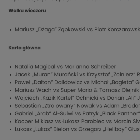
Walka wieczoru
Mariusz „Dżaga” Ząbkowski vs Piotr Korczarowsk
Karta główna
Natalia Magical vs Marianna Schreiber
Jacek „Muran” Murański vs Krzysztof „Żołnierz” 
Paweł „Dalton” Dalidowicz vs Michał „Bagieta” 
Mariusz Wach vs Super Mario & Tomasz Olejni
Wojciech „Kazik Kartel” Ochnicki vs Dorian „Ali
Sebastian „Ztrolowany” Nowak vs Adam „Broda”
Gabriel „Arab” Al-Sulwi vs Patryk „Black Panther
Kacper Miklasz vs Łukasz Parobiec vs Marcin Si
Łukasz „Lukas” Bielon vs Grzegorz „Hellboy” Głus