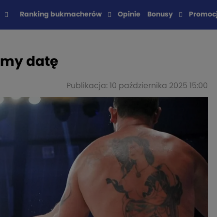
Ranking bukmacherów
Opinie
Bonusy
Promoc
amy datę
Publikacja: 10 października 2025 15:00