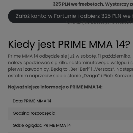
325 PLN we freebetach. Wystarczy z
Załóż konto w Fortunie i odbierz 325 PLN we
Reklama. Tylko dla osób pełnoletnich (18+
Kiedy jest PRIME MMA 14?
Prime MMA 14 odbędzie się już w sobotę, 11 październik
należy spodziewać się kilkunastominutowego wstępu i s
pierwsi zawodnicy. Będą to „Beri Beri” i „Versacz”. Nast
ostatnim naprzeciw siebie stanie „Dżaga” i Piotr Korczaro
Najważniejsze informacje o PRIME MMA 14:
Data PRIME MMA 14
Godzina rozpoczęcia
Gdzie oglądać PRIME MMA 14