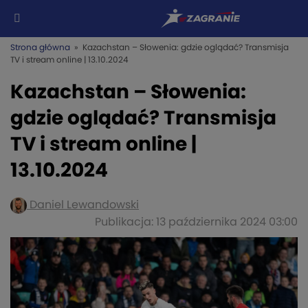
Strona główna
» Kazachstan – Słowenia: gdzie oglądać? Transmisja
TV i stream online | 13.10.2024
Kazachstan – Słowenia:
gdzie oglądać? Transmisja
TV i stream online |
13.10.2024
Daniel Lewandowski
Publikacja: 13 października 2024 03:00