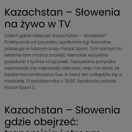
Kazachstan – Słowenia
na żywo w TV
Zatem gdzie obejrzeć Kazachstan – Słowenia?
Praktycznie od początku spotkania Ligi Narodów
pokazuje w naszym kraju Polsat Sport. Tym samym to
właśnie tam można znaleźć niemalże wszystkie
pojedynki z tychże rozgrywek. Opisywana potyczka
zapowiada się naprawdę ciekawie, więc nie dziwi, że
będzie transmitowana live. A mecz ten odbędzie się w
niedzielę, 13 października o 15:00. Spotkanie pokaże
Polsat Sport 2.
Kazachstan – Słowenia
gdzie obejrzeć: