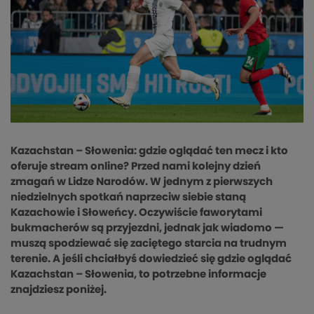
Kazachstan – Słowenia: gdzie oglądać ten mecz i kto
oferuje stream online? Przed nami kolejny dzień
zmagań w Lidze Narodów. W jednym z pierwszych
niedzielnych spotkań naprzeciw siebie staną
Kazachowie i Słoweńcy. Oczywiście faworytami
bukmacherów są przyjezdni, jednak jak wiadomo —
muszą spodziewać się zaciętego starcia na trudnym
terenie. A jeśli chciałbyś dowiedzieć się gdzie oglądać
Kazachstan – Słowenia, to potrzebne informacje
znajdziesz poniżej.